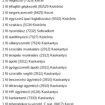
1 fő hegesztő (7325) Kecel
1 fő élhajlító gépkezelő (81529 Kiskőrös
1 fő targoncavezető (8425) Kecel
1 fő egyszerű ipari foglalkozású (9310) Kiskőrös
1 fő szakács (5134 Kiskőrös
1 fő nyomdász (7232) Soltvadkert
1 fő autófényező (7327) Kiskőrös
1 fő villanyszerelő (7524) Kaskantyú
1 fő szociális munkatárs (2312) Kaskantyú
1 fő terápiás munkatárs (2312) Kaskantyú
1 fő ápoló (3311) Kaskantyú
1 fő gyógyszerelő ápoló (3311) Kaskantyú
1 fő szociális segítő (3511) Kaskantyú
1 fő beszerzési ügyintéző (3910) Kaskantyú
1 fő titkársági ügyintéző (3910) Kaskantyú
1 fő HR ügyintéző (4134) Kaskantyú
1 fő karbantartó (7333) Kaskantyú
1 fő tehergépkocsi-vezető C kat. (8417) Kecel