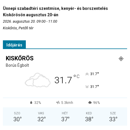
Ünnepi szabadtéri szentmise, kenyér- és borszentelés
Kiskőrösön augusztus 20-án
2026. augusztus 20. 09:00 - 11:00
Kiskőrös, Petőfi tér
Időjárás
KISKŐRÖS
Borús Égbolt
°
31.7
°
C
31.7
°
31.7
32%
5.3kmh
96%
SZO
VAS
HÉT
KED
SZE
30
°
32
°
37
°
38
°
33
°