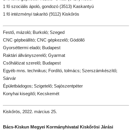
1 fő szociális ápoló, gondozó (3513) Kaskantyú
1 fő intézményi takarító (9112) Kiskőrös
Festő, mázoló; Burkoló; Szeged
CNC gépbeállító; CNC gépkezelő; Gödöllő
Gyorséttermi eladó; Budapest
Raktári állványszerelő; Gyarmat
Csőhálózat szerelő; Budapest
Egyéb mns. technikus; Fordító, tolmács; Szerszámkészítő;
Sárvár
Épületbádogos; Szigetelő; Sajószentpéter
Konyhai kisegítő; Kecskemét
Kiskőrös, 2022. március 25.
Bács-Kiskun Megyei Kormányhivatal Kiskőrösi Járási