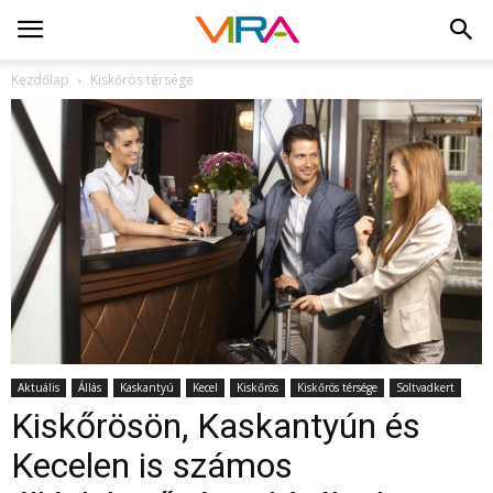
Kezdőlap
Kiskőrös térsége
Aktuális
Állás
Kaskantyú
Kecel
Kiskőrös
Kiskőrös térsége
Soltvadkert
Kiskőrösön, Kaskantyún és
Kecelen is számos