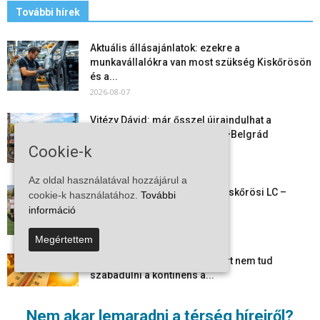
További hírek
Aktuális állásajánlatok: ezekre a
munkavállalókra van most szükség Kiskőrösön
és a...
2026-08-07
Vitézy Dávid: már ősszel újraindulhat a
személyszállítás a Budapest–Belgrád
Cookie-k
vasútvonalon
2026-08-06
Az oldal használatával hozzájárul a
Megkezdte a felkészülést a Kiskőrösi LC –
cookie-k használatához.
További
együtt maradt a keret,...
információ
2026-08-06
Megértettem
Mi történik Európa felett? Ezért nem tud
szabadulni a kontinens a...
2026-08-05
Nem akar lemaradni a térség híreiről?