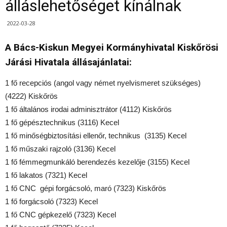
álláslehetőséget kínálnak
2022-03-28
A Bács-Kiskun Megyei Kormányhivatal Kiskőrösi
Járási Hivatala állásajánlatai:
1 fő recepciós (angol vagy német nyelvismeret szükséges)
(4222) Kiskőrös
1 fő általános irodai adminisztrátor (4112) Kiskőrös
1 fő gépésztechnikus (3116) Kecel
1 fő minőségbiztosítási ellenőr, technikus (3135) Kecel
1 fő műszaki rajzoló (3136) Kecel
1 fő fémmegmunkáló berendezés kezelője (3155) Kecel
1 fő lakatos (7321) Kecel
1 fő CNC gépi forgácsoló, maró (7323) Kiskőrös
1 fő forgácsoló (7323) Kecel
1 fő CNC gépkezelő (7323) Kecel