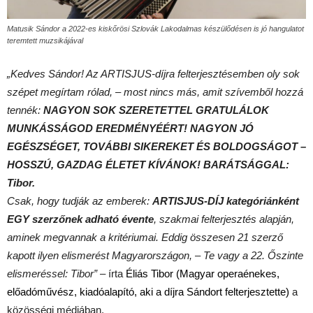
Matusik Sándor a 2022-es kiskőrösi Szlovák Lakodalmas készülődésen is jó hangulatot
teremtett muzsikájával
„
Kedves Sándor! Az ARTISJUS-díjra felterjesztésemben oly sok
szépet megírtam rólad, – most nincs más, amit szívemből hozzá
tennék:
NAGYON SOK SZERETETTEL GRATULÁLOK
MUNKÁSSÁGOD EREDMÉNYÉÉRT! NAGYON JÓ
EGÉSZSÉGET, TOVÁBBI SIKEREKET ÉS BOLDOGSÁGOT –
HOSSZÚ, GAZDAG ÉLETET KÍVÁNOK! BARÁTSÁGGAL:
Tibor.
Csak, hogy tudják az emberek:
ARTISJUS-DÍJ kategóriánként
EGY szerzőnek adható évente
, szakmai felterjesztés alapján,
aminek megvannak a kritériumai. Eddig összesen 21 szerző
kapott ilyen elismerést Magyarországon, – Te vagy a 22. Őszinte
elismeréssel: Tibor”
– írta
Éliás Tibor
(Magyar operaénekes,
előadóművész, kiadóalapító, aki a díjra Sándort felterjesztette)
a
közösségi médiában.