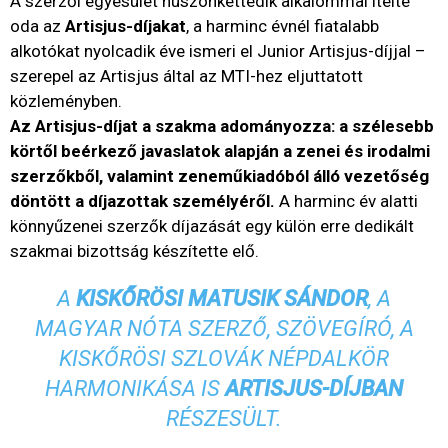
A szerzői egyesület huszonkettedik alkalommal ítélte
oda az
Artisjus-díjakat
, a harminc évnél fiatalabb
alkotókat nyolcadik éve ismeri el Junior Artisjus-díjjal –
szerepel az Artisjus által az MTI-hez eljuttatott
közleményben.
Az Artisjus-díjat a szakma adományozza: a szélesebb
körtől beérkező javaslatok alapján a zenei és irodalmi
szerzőkből, valamint zeneműkiadóból álló vezetőség
döntött a díjazottak személyéről.
A harminc év alatti
könnyűzenei szerzők díjazását egy külön erre dedikált
szakmai bizottság készítette elő.
A
KISKŐRÖSI MATUSIK SÁNDOR
, A
M
AGYAR NÓTA SZERZŐ, SZÖVEGÍRÓ, A
KISKŐRÖSI SZLOVÁK NÉPDALKÖR
HARMONIKÁSA IS
ARTISJUS-DÍJ
BAN
RÉSZESÜLT.