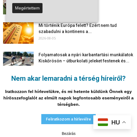
együtt maradt a keret,...
Megértettem
2026-08-06
Mi történik Európa felett? Ezért nem tud
szabadulni a kontinens a...
2026-08-05
Folyamatosak a nyári karbantartási munkálatok
Kiskőrösön – útburkolati jeleket festenek és...
2026-08-05
Nem akar lemaradni a térség híreiről?
Több száz gyorshajtót és ittas sofőrt szűrtek ki
Bács-Kiskun útjain –...
Iratkozzon fel hírlevelükre, és mi hetente küldünk Önnek egy
2026-08-04
hírösszefoglalót az elmúlt napok legfontosabb eseményeiről a
térségben.
Adatvédelmi nyilatkozat
Médiaajánlat
Impresszum
Feliratkozom a hírlevélre
HU
© Vira Média Kft.
Bezárás