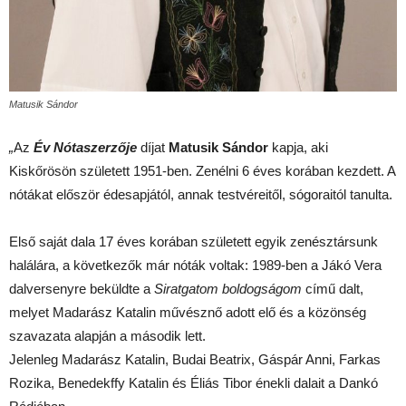
Matusik Sándor
„
Az
Év Nótaszerzője
díjat
Matusik Sándor
kapja, aki
Kiskőrösön született 1951-ben. Zenélni 6 éves korában kezdett. A
nótákat először édesapjától, annak testvéreitől, sógoraitól tanulta.
Első saját dala 17 éves korában született egyik zenésztársunk
halálára, a következők már nóták voltak: 1989-ben a Jákó Vera
dalversenyre beküldte a
Siratgatom boldogságom
című dalt,
melyet Madarász Katalin művésznő adott elő és a közönség
szavazata alapján a második lett.
Jelenleg Madarász Katalin, Budai Beatrix, Gáspár Anni, Farkas
Rozika, Benedekffy Katalin és Éliás Tibor énekli dalait a Dankó