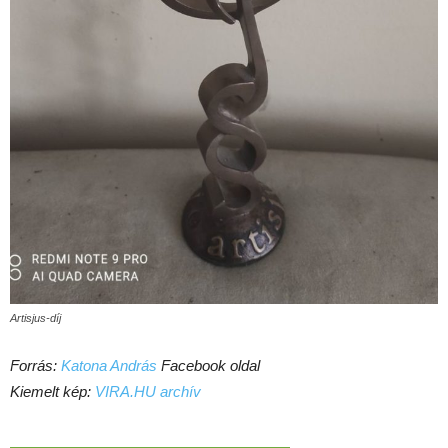
Artisjus-díj
Forrás:
Katona András
Facebook oldal
Kiemelt kép:
VIRA.HU archív