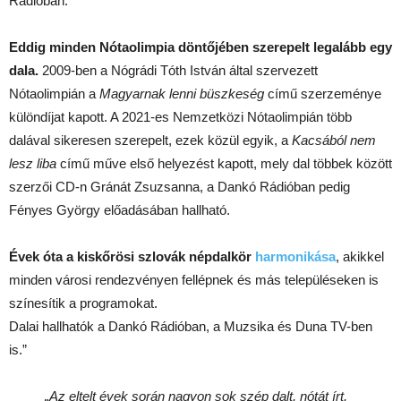
Rádióban.
Eddig minden Nótaolimpia döntőjében szerepelt legalább egy
dala.
2009-ben a Nógrádi Tóth István által szervezett
Nótaolimpián a
Magyarnak lenni büszkeség
című szerzeménye
különdíjat kapott. A 2021-es Nemzetközi Nótaolimpián több
dalával sikeresen szerepelt, ezek közül egyik, a
Kacsából nem
lesz liba
című műve első helyezést kapott, mely dal többek között
szerzői CD-n Gránát Zsuzsanna, a Dankó Rádióban pedig
Fényes György előadásában hallható.
Évek óta a kiskőrösi szlovák népdalkör
harmonikása
, akikkel
minden városi rendezvényen fellépnek és más településeken is
színesítik a programokat.
Dalai hallhatók a Dankó Rádióban, a Muzsika és Duna TV-ben
is.”
„Az eltelt évek során nagyon sok szép dalt, nótát írt,