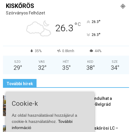
KISKŐRÖS
Szórványos Felhőzet
°
26.3
°
C
26.3
°
26.3
35%
0.8kmh
44%
SZO
VAS
HÉT
KED
SZE
29
°
32
°
35
°
38
°
34
°
További hírek
Vitézy Dávid: már ősszel újraindulhat a
Cookie-k
személyszállítás a Budapest–Belgrád
vasútvonalon
Az oldal használatával hozzájárul a
2026-08-06
cookie-k használatához.
További
információ
Megkezdte a felkészülést a Kiskőrösi LC –