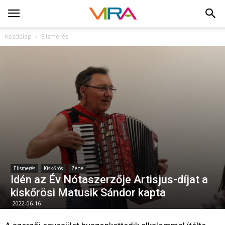
Kezdőlap
Elismerés
Elismerés
Kiskőrös
Zene
Idén az Év Nótaszerzője Artisjus-díjat a
kiskőrösi Matusik Sándor kapta
2022-06-16