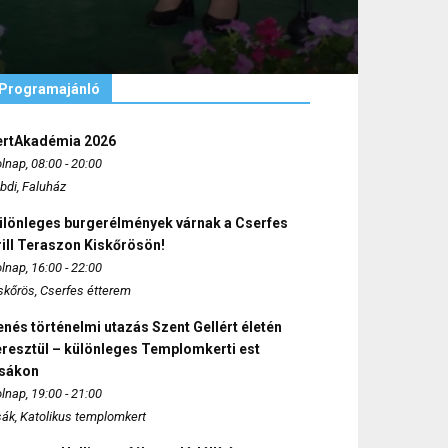
Programajánló
ertAkadémia 2026
lnap, 08:00 - 20:00
bdi, Faluház
ülönleges burgerélmények várnak a Cserfes
ill Teraszon Kiskőrösön!
lnap, 16:00 - 22:00
skőrös, Cserfes étterem
nés történelmi utazás Szent Gellért életén
eresztül – különleges Templomkerti est
zsákon
lnap, 19:00 - 21:00
sák, Katolikus templomkert