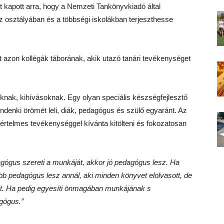
 kapott arra, hogy a Nemzeti Tankönyvkiadó által
 az osztályában és a többségi iskolákban terjeszthesse
t azon kollégák táborának, akik utazó tanári tevékenységet
atoknak, kihívásoknak. Egy olyan speciális készségfejlesztő
ndenki örömét leli, diák, pedagógus és szülő egyaránt. Az
 értelmes tevékenységgel kívánta kitölteni és fokozatosan
gógus szereti a munkáját, akkor jó pedagógus lesz. Ha
jobb pedagógus lesz annál, aki minden könyvet elolvasott, de
it. Ha pedig egyesíti önmagában munkájának s
agógus.”