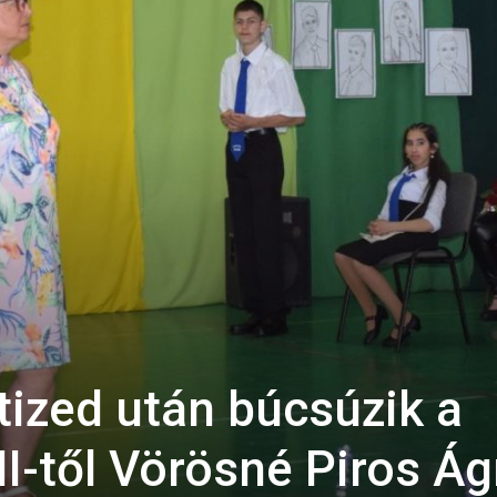
tized után búcsúzik a
I-től Vörösné Piros Á