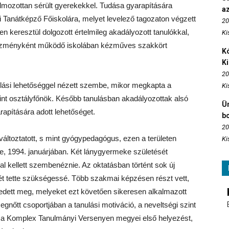
almozottan sérült gyerekekkel. Tudása gyarapítására
az
 Tanátképző Főiskolára, melyet levelező tagozaton végzett
20
n keresztül dolgozott értelmileg akadályozott tanulókkal,
Ki
ntézményként működő iskolában kézműves szakkört
Kó
K
20
ulási lehetőséggel nézett szembe, mikor megkapta a
Ki
mint osztályfőnök. Később tanulásban akadályozottak alsó
Ün
arapítására adott lehetőséget.
b
20
változtatott, s mint gyógypedagógus, ezen a területen
Ki
be, 1994. januárjában. Két lánygyermeke születését
l kellett szembenéznie. Az oktatásban történt sok új
ét tette szükségessé. Több szakmai képzésen részt vett,
kedett meg, melyeket ezt követően sikeresen alkalmazott
tt csoportjában a tanulási motiváció, a neveltségi szint
i a Komplex Tanulmányi Versenyen megyei első helyezést,