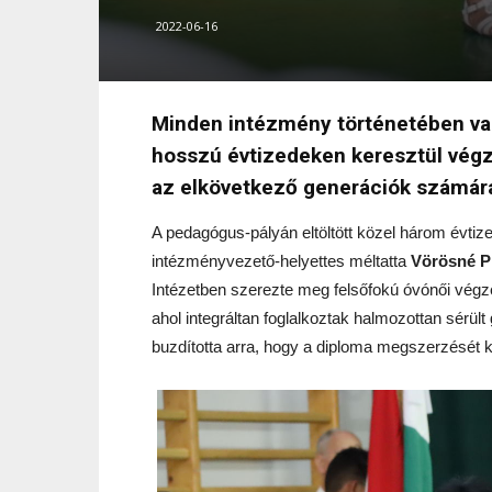
2022-06-16
Minden intézmény történetében va
hosszú évtizedeken keresztül vég
az elkövetkező generációk számár
A pedagógus-pályán eltöltött közel három évtiz
intézményvezető-helyettes méltatta
Vörösné P
Intézetben szerezte meg felsőfokú óvónői végz
ahol integráltan foglalkoztak halmozottan sérü
buzdította arra, hogy a diploma megszerzését kö