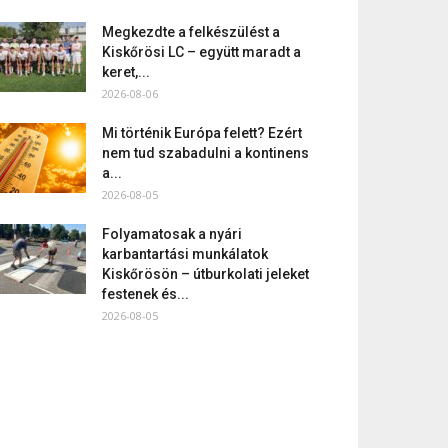
Megkezdte a felkészülést a
Kiskőrösi LC – együtt maradt a
keret,...
2026-08-06
Mi történik Európa felett? Ezért
nem tud szabadulni a kontinens
a...
2026-08-05
Folyamatosak a nyári
karbantartási munkálatok
Kiskőrösön – útburkolati jeleket
festenek és...
2026-08-05