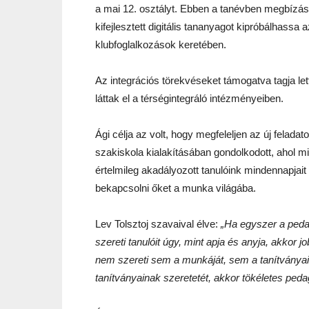
a mai 12. osztályt. Ebben a tanévben megbízást
kifejlesztett digitális tananyagot kipróbálhassa
klubfoglalkozások keretében.
Az integrációs törekvéseket támogatva tagja let
láttak el a térségintegráló intézményeiben.
Ági célja az volt, hogy megfeleljen az új felad
szakiskola kialakításában gondolkodott, ahol mi
értelmileg akadályozott tanulóink mindennapjait
bekapcsolni őket a munka világába.
Lev Tolsztoj szavaival élve:
„Ha egyszer a peda
szereti tanulóit úgy, mint apja és anyja, akkor 
nem szereti sem a munkáját, sem a tanítványa
tanítványainak szeretetét, akkor tökéletes ped