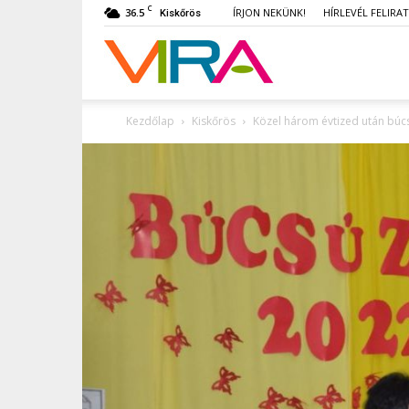
C
36.5
ÍRJON NEKÜNK!
HÍRLEVÉL FELIRA
Kiskőrös
VIRA
Kezdőlap
Kiskőrös
Közel három évtized után búcs