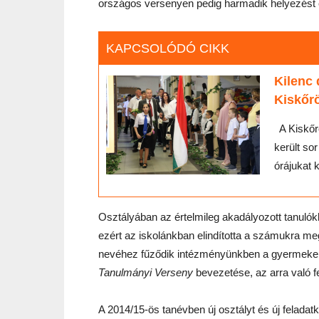
országos versenyen pedig harmadik helyezést é
KAPCSOLÓDÓ CIKK
Kilenc 
Kiskőr
A Kiskőrö
került so
órájukat k
Osztályában az értelmileg akadályozott tanulók
ezért az iskolánkban elindította a számukra meg
nevéhez fűződik intézményünkben a gyermekek
Tanulmányi Verseny
bevezetése, az arra való f
A 2014/15-ös tanévben új osztályt és új feladatkö