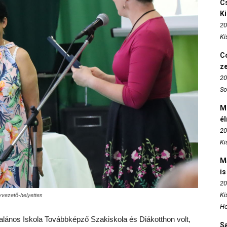
Cs
K
20
Ki
Co
z
20
So
M
é
20
Ki
M
is
20
Ki
yvezető-helyettes
Ho
alános Iskola Továbbképző Szakiskola és Diákotthon volt,
S