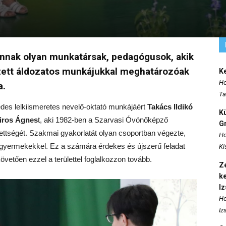
nnak olyan munkatársak, pedagógusok, akik
zett áldozatos munkájukkal meghatározóak
K
Ho
a.
Ta
edes lelkiismeretes nevelő-oktató munkájáért
Takács Ildikó
K
iros Ágnes
t, aki
1982-ben a Szarvasi Óvónőképző
Gr
ettségét. Szakmai gyakorlatát olyan csoportban végezte,
Ho
lt gyermekekkel. Ez a számára érdekes és újszerű feladat
Ki
vetően ezzel a területtel foglalkozzon tovább.
Ze
k
I
Ho
Iz