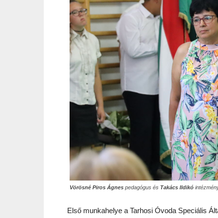
Vörösné Piros Ágnes
pedagógus és
Takács Ildikó
intézmén
Első munkahelye a Tarhosi Óvoda Speciális Ált