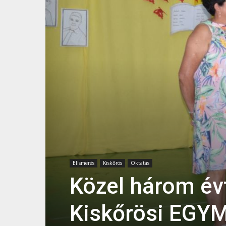
Elismerés
Kiskőrös
Oktatás
Közel három év
Kiskőrösi EGYM