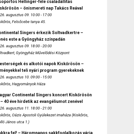
oportos Hellinger-féle családállítás
iskőrösön – önismereti nap Takács Reával
26. augusztus 09. 10:00 - 17:00
skőrös, Felsőcebe tanya 45.
ntinental Singers érkezik Soltvadkertre –
enés este a Gyöngyház színpadán
26. augusztus 09. 18:00 - 20:00
ltvadkert, Gyöngyház Művelődési Központ
esterségek és alkotói napok Kiskőrösön –
lményekkel teli nyári program gyerekeknek
26. augusztus 10. 09:00 - 15:00
skőrös, Hagyományok Háza
agyar Continental Singers koncert Kiskőrösön
 – 40 éve hirdetik az evangéliumot zenével
26. augusztus 11. 18:00 - 21:00
skőrös, Oázis Apostoli Gyülekezet imaháza (Kiskőrös,
lló János utca 1.)
akkra fel! – Háromnapos sakkfoglalkozás várja