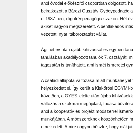
ahol óvodai előkészítő csoportban dolgozott, h
beiratkozott a Bárczi Gusztáv Gyógypedagógiai
el 1987-ben, oligofrénpedagógia szakon. Hét éve
akiket nagyon megszeretett. A bentlakásos i
vezetett, nyári táboroztatást vállat.
Ági hét év után újabb kihívással és egyben tan
tanulásban akadályozott tanulók 7. osztályát, 
tagozatán is taníthatott, ami ismét ismeretei gy
A családi állapota változása miatt munkahelyet 
helyezkedett el. Így került a Kiskőrösi EGYMI-
követően, a GYES letelte után újabb kihívásokka
változás a szakmai megújulást, tudása bővítés
ahol a kooperatív és projekt módszerrel ismer
munkájában. A módszereknek köszönhetően megnő
emelkedett. Amire nagyon büszke, hogy diákja