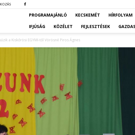
TKOZÁS
PROGRAMAJÁNLÓ
KECSKEMÉT
HÍRFOLYAM
IFJÚSÁG
KÖZÉLET
FEJLESZTÉSEK
GAZDA
úzik a Kiskőrösi EGYMI-től Vörösné Piros Ágnes