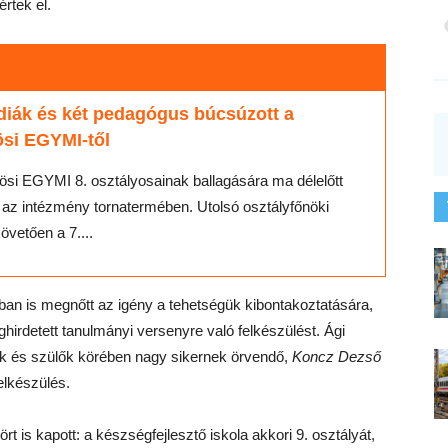
rtek el.
diák és két pedagógus búcsúzott a
ösi EGYMI-től
si EGYMI 8. osztályosainak ballagására ma délelőtt
r az intézmény tornatermében. Utolsó osztályfőnöki
övetően a 7....
ban is megnőtt az igény a tehetségük kibontakoztatására,
hirdetett tanulmányi versenyre való felkészülést. Ági
 és szülők körében nagy sikernek örvendő,
Koncz Dezső
elkészülés.
rt is kapott: a készségfejlesztő iskola akkori 9. osztályát,