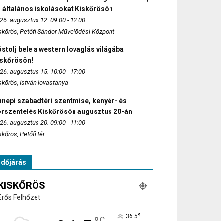
 általános iskolásokat Kiskőrösön
26. augusztus 12. 09:00 - 12:00
skőrös, Petőfi Sándor Művelődési Központ
stolj bele a western lovaglás világába
iskőrösön!
26. augusztus 15. 10:00 - 17:00
skőrös, István lovastanya
nepi szabadtéri szentmise, kenyér- és
orszentelés Kiskőrösön augusztus 20-án
26. augusztus 20. 09:00 - 11:00
skőrös, Petőfi tér
Időjárás
KISKŐRÖS
Erős Felhőzet
°
36.5
C