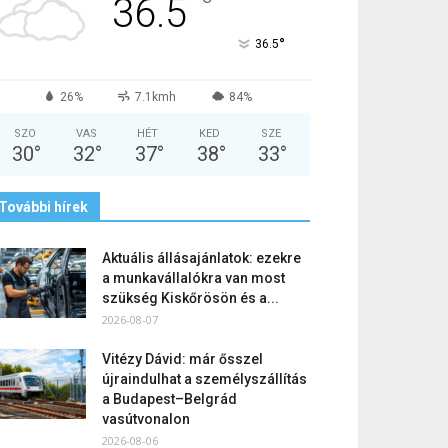
°
36.5
°
36.5
26%
7.1kmh
84%
SZO
VAS
HÉT
KED
SZE
30
°
32
°
37
°
38
°
33
°
További hírek
Aktuális állásajánlatok: ezekre
a munkavállalókra van most
szükség Kiskőrösön és a...
2026-08-07
Vitézy Dávid: már ősszel
újraindulhat a személyszállítás
a Budapest–Belgrád
vasútvonalon
2026-08-06