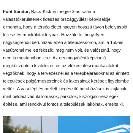
Font Sándor
, Bács-Kiskun megye 3-as számú
választókerületének fideszes országgyűlési képviselője
elmondta, hogy a térség életét nagyon hosszú távon befolyásoló
fejlesztés munkálatai folynak. Hozzátette, hogy ilyen
nagyságrendű beruházás ezen a településsoron, ami a 150-es
vasútvonal mellett fekszik, még nem volt, és valószínű, hogy
nem is mostanában lesz. Az országgyűlési képviselő
megköszönte a kivitelezés és az előkészítési munkálatokat
végzőknek, hogy a tervezésnél és a terepbejárásoknál az érintett
települések polgármestereinek és lakosainak kéréseit figyelembe
vették. A vasútépítés mellett kiegészítő beruházások is zajlanak,
mint például vasútállomások, parkolók, kiszolgáló részlegek
építése, ami rendkívül fontos a települések lakóinak, emelte ki.