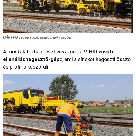
MÁV FKG vágánystabilizálógép munka közben
A munkálatokban részt vesz még a V-HÍD
vasúti
ellenálláshegesztő-gép
e, ami a síneket hegeszti össze,
és profilra köszörüli.