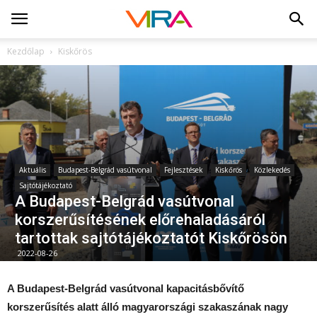
Kezdőlap
Kiskőrös
Aktuális
Budapest-Belgrád vasútvonal
Fejlesztések
Kiskőrös
Közlekedés
Sajtótájékoztató
A Budapest-Belgrád vasútvonal
korszerűsítésének előrehaladásáról
tartottak sajtótájékoztatót Kiskőrösön
2022-08-26
A Budapest-Belgrád vasútvonal kapacitásbővítő
korszerűsítés alatt álló magyarországi szakaszának nagy