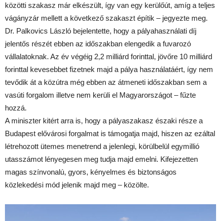
közötti szakasz már elkészült, így van egy kerülőút, amíg a teljes
vágányzár mellett a következő szakaszt építik – jegyezte meg.
Dr. Palkovics László bejelentette, hogy a pályahasználati díj
jelentős részét ebben az időszakban elengedik a fuvarozó
vállalatoknak. Az év végéig 2,2 milliárd forinttal, jövőre 10 milliárd
forinttal kevesebbet fizetnek majd a pálya használatáért, így nem
tevődik át a közútra még ebben az átmeneti időszakban sem a
vasúti forgalom illetve nem kerüli el Magyarországot – fűzte
hozzá.
A miniszter kitért arra is, hogy a pályaszakasz északi része a
Budapest elővárosi forgalmat is támogatja majd, hiszen az ezáltal
létrehozott ütemes menetrend a jelenlegi, körülbelül egymillió
utasszámot lényegesen meg tudja majd emelni. Kifejezetten
magas színvonalú, gyors, kényelmes és biztonságos
közlekedési mód jelenik majd meg – közölte.