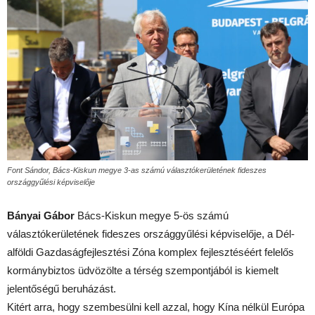
Font Sándor, Bács-Kiskun megye 3-as számú választókerületének fideszes
országgyűlési képviselője
Bányai Gábor
Bács-Kiskun megye 5-ös számú
választókerületének fideszes országgyűlési képviselője, a Dél-
alföldi Gazdaságfejlesztési Zóna komplex fejlesztéséért felelős
kormánybiztos üdvözölte a térség szempontjából is kiemelt
jelentőségű beruházást.
Kitért arra, hogy szembesülni kell azzal, hogy Kína nélkül Európa