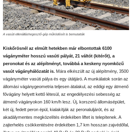
A vasúti ellenálláshegesztő-gép működését is bemutatták
Kiskőrösnél az elmúlt hetekben már elbontottak 6100
vágányméter hosszú vasúti pályát, 21 váltót (kitérőt), a
peronokat és az alépítményt, továbbá a keskeny nyomközű
vasút vágányhálózatát is.
Mára elkészült az új alépítmény, 3500
vágányméter vasúti pálya és egy útátjáró. A munkálatok során az
állomási vágánygeometria teljesen átalakul, az eddigi egy átmenő
fővágány helyett kettő létesül, az engedélyezési sebesség az
átmenő vágányokon 160 km/h lesz. Új, korszerű állomásépület,
két új, fedett peron épül, kialakítják az peronaluljárót, és az
akadálymentes megközelítés érdekében liftet is telepítenek. A
zajterhelés csökkentésére érdekében 1,7 km hosszan zajvédőfal,