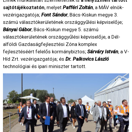
sajtótájékoztatón
, melyet
Pafféri Zoltán
, a MÁV elnök-
vezérigazgatója;
Font Sándor
, Bács-Kiskun megye 3.
számú választókerületének országgyűlési képviselője;
Bányai Gábor
, Bács-Kiskun megye 5. számú
választókerületének országgyűlési képviselője, a Dél-
alföldi Gazdaságfejlesztési Zóna komplex
fejlesztéséért felelős kormánybiztos;
Sárváry István
, a V-
Híd Zrt. vezérigazgatója; és
D
r. Palkovics László
technológiai és ipari miniszter tartott.