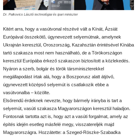
Dr. Palkovics László technológiai és ipari miniszter
Kitért arra, hogy a vasútvonal részévé vált a Kínát, Ázsiát
Európával összekötő, úgynevezett selyemútnak, amelynek
Ukrajnán keresztül, Oroszország, Kazahsztán érintésével Kínába
tartó szakasza most nem használható, de a Törökországon
keresztül Európába érkező szakaszon biztosított a közlekedés.
Nyáron a szerb, bolgár és török társminiszterekkel
megállapodást írtak alá, hogy a Boszporusz alatt átjövő,
úgynevezett középső selyemút is csatlakozik ebbe a
vasútvonalba – közölte.
Elsőrendű érdeknek nevezte, hogy bármely irányba is tart a
selyemút, vasúti szakasza Magyarországon keresztül haladjon.
Fontosnak tartotta azt is, hogy azt a vasúti forgalmat, amely az
építés idején esetleg másfelé megy, visszatereljék majd
Magyarországra. Hozzátette: a Szeged-Röszke-Szabadka