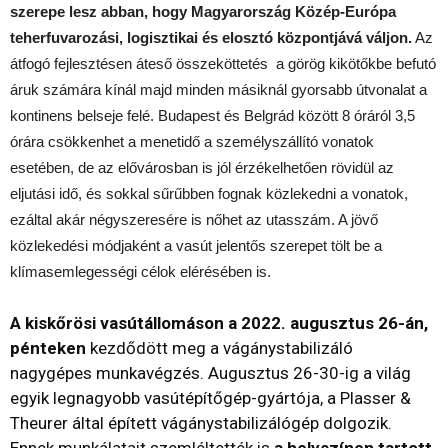
szerepe lesz abban, hogy Magyarország Közép-Európa
teherfuvarozási, logisztikai és elosztó központjává váljon.
Az
átfogó fejlesztésen áteső összeköttetés a görög kikötőkbe befutó
áruk számára kínál majd minden másiknál gyorsabb útvonalat a
kontinens belseje felé. Budapest és Belgrád között 8 óráról 3,5
órára csökkenhet a menetidő a személyszállító vonatok
esetében, de az elővárosban is jól érzékelhetően rövidül az
eljutási idő, és sokkal sűrűbben fognak közlekedni a vonatok,
ezáltal akár négyszeresére is nőhet az utasszám. A jövő
közlekedési módjaként a vasút jelentős szerepet tölt be a
klímasemlegességi célok elérésében is.
A kiskőrösi vasútállomáson a 2022. augusztus 26-án,
pénteken
kezdődött meg a vágánystabilizáló
nagygépes munkavégzés. Augusztus 26-30-ig a világ
egyik legnagyobb vasútépítőgép-gyártója, a Plasser &
Theurer által épített vágánystabilizálógép dolgozik.
Ennek munkálatait szemléltették is
a helyszínen tartott