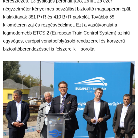
keresztezés, 13 gyalogos peronaluljáró, 26 lift, 29 ezer
négyzetméter kényelmes beszállást biztosító magasperon épül,
kialakítanak 381 P+R és 410 B+R parkolót. Továbbá 59
kilométeren zaj-és rezgésvédelmet. Ezt a vasútvonalat a
legmodernebb ETCS 2 (European Train Control System) szintű
egységes, európai vonatbefolyásoló-rendszerrel és korszerű
biztosítóberendezéssel is felszerelik – sorolta.