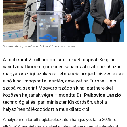
Sárvári István, a kivitelező V-Híd Zrt. vezérigazgatója
A több mint 2 milliárd dollár értékű Budapest-Belgrád
vasútvonal korszerűsítési és kapacitásbővítő beruházás
magyarországi szakasza referencia projekt, hiszen ez az
első kínai-magyar fejlesztés, amelyet az Európai Unió
szabálya szerint Magyarországon kínai partnerekkel
közösen hajtanak végre – mondta
Dr. Palkovics László
technológiai és ipari miniszter Kiskőrösön, ahol a
helyszínen tájékozódott a munkálatokról.
A helyszínen tartott sajtótájékoztatón hangsúlyozta: a 2025-re
elkészülő beruházás jelenlegi szakaszában nagyteljesítményű