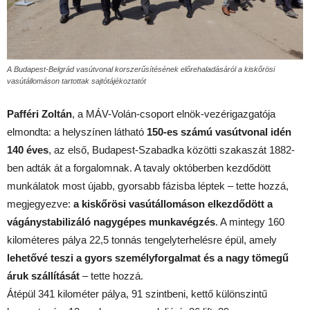
A Budapest-Belgrád vasútvonal korszerűsítésének előrehaladásáról a kiskőrösi
vasútállomáson tartottak sajtótájékoztatót
Pafféri Zoltán
, a MÁV-Volán-csoport elnök-vezérigazgatója
elmondta: a helyszínen látható
150-es számú vasútvonal idén
140 éves
, az első, Budapest-Szabadka közötti szakaszát 1882-
ben adták át a forgalomnak. A tavaly októberben kezdődött
munkálatok most újabb, gyorsabb fázisba léptek – tette hozzá,
megjegyezve:
a kiskőrösi vasútállomáson elkezdődött a
vágánystabilizáló nagygépes munkavégzés
. A mintegy 160
kilométeres pálya 22,5 tonnás tengelyterhelésre épül, amely
lehetővé teszi a gyors személyforgalmat és a nagy tömegű
áruk szállítását
– tette hozzá.
Átépül 341 kilométer pálya, 91 szintbeni, kettő különszintű