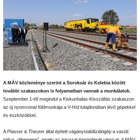
A MÁV közleménye szerint a Soroksár és Kelebia között
további szakaszokon is folyamatban vannak a munkálatok.
Szeptember 1-től megindul a Kiskunhalas-Kisszállás szakaszon
az új nyomvonal földmunkája a V-Híd tulajdonában lévő gépekkel
és eszközökkel.
A Plasser & Theurer által épített vágánystabilizálógép a vasúti
pálya
„úthengere”
, amely az ágyazat tömörítését végzi el. A MÁV