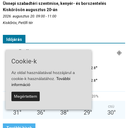
Ünnepi szabadtéri szentmise, kenyér- és borszentelés
Kiskőrösön augusztus 20-án
2026. augusztus 20. 09:00 - 11:00
Kiskőrös, Petőfi tér
Időjárás
KISKŐRÖS
Kevés Felhő
Cookie-k
°
32.8
°
C
32.8
Az oldal használatával hozzájárul a
cookie-k használatához.
További
°
32.8
információ
Megértettem
23%
4.6kmh
20%
VAS
HÉT
KED
SZE
CSÜ
31
°
36
°
38
°
29
°
30
°
További hírek