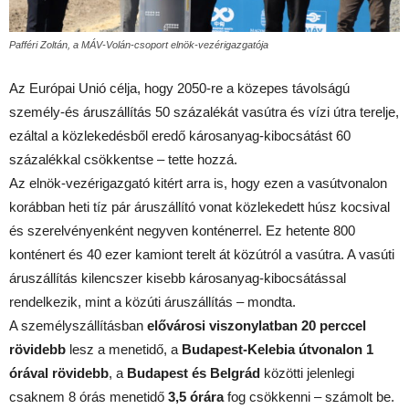
Pafféri Zoltán, a MÁV-Volán-csoport elnök-vezérigazgatója
Az Európai Unió célja, hogy 2050-re a közepes távolságú
személy-és áruszállítás 50 százalékát vasútra és vízi útra terelje,
ezáltal a közlekedésből eredő károsanyag-kibocsátást 60
százalékkal csökkentse – tette hozzá.
Az elnök-vezérigazgató kitért arra is, hogy ezen a vasútvonalon
korábban heti tíz pár áruszállító vonat közlekedett húsz kocsival
és szerelvényenként negyven konténerrel. Ez hetente 800
konténert és 40 ezer kamiont terelt át közútról a vasútra. A vasúti
áruszállítás kilencszer kisebb károsanyag-kibocsátással
rendelkezik, mint a közúti áruszállítás – mondta.
A személyszállításban
elővárosi viszonylatban 20 perccel
rövidebb
lesz a menetidő, a
Budapest-Kelebia útvonalon 1
órával rövidebb
, a
Budapest és Belgrád
közötti jelenlegi
csaknem 8 órás menetidő
3,5 órára
fog csökkenni – számolt be.