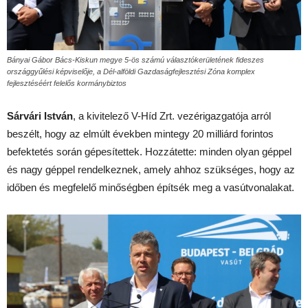
Bányai Gábor Bács-Kiskun megye 5-ös számú választókerületének fideszes
országgyűlési képviselője, a Dél-alföldi Gazdaságfejlesztési Zóna komplex
fejlesztéséért felelős kormánybiztos
Sárvári István
, a kivitelező V-Híd Zrt. vezérigazgatója arról
beszélt, hogy az elmúlt években mintegy 20 milliárd forintos
befektetés során gépesítettek. Hozzátette: minden olyan géppel
és nagy géppel rendelkeznek, amely ahhoz szükséges, hogy az
időben és megfelelő minőségben építsék meg a vasútvonalakat.