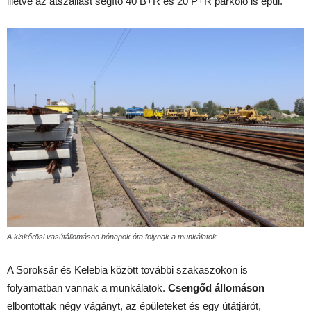
illetve az átszállást segítő 40 B+R és 20 P+R parkoló is épül.
A kiskőrösi vasútállomáson hónapok óta folynak a munkálatok
A Soroksár és Kelebia között további szakaszokon is
folyamatban vannak a munkálatok.
Csengőd állomáson
elbontottak négy vágányt, az épületeket és egy útátjárót,