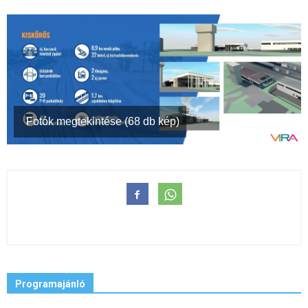
Fotók megtekintése (68 db kép)
Programajánló