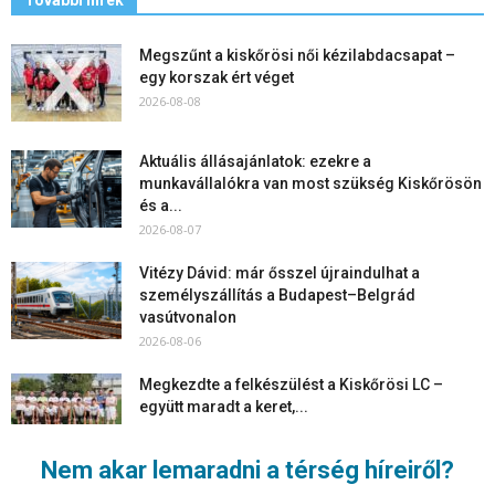
Megszűnt a kiskőrösi női kézilabdacsapat –
egy korszak ért véget
2026-08-08
Aktuális állásajánlatok: ezekre a
munkavállalókra van most szükség Kiskőrösön
és a...
2026-08-07
Vitézy Dávid: már ősszel újraindulhat a
személyszállítás a Budapest–Belgrád
vasútvonalon
2026-08-06
Megkezdte a felkészülést a Kiskőrösi LC –
együtt maradt a keret,...
2026-08-06
Nem akar lemaradni a térség híreiről?
Mi történik Európa felett? Ezért nem tud