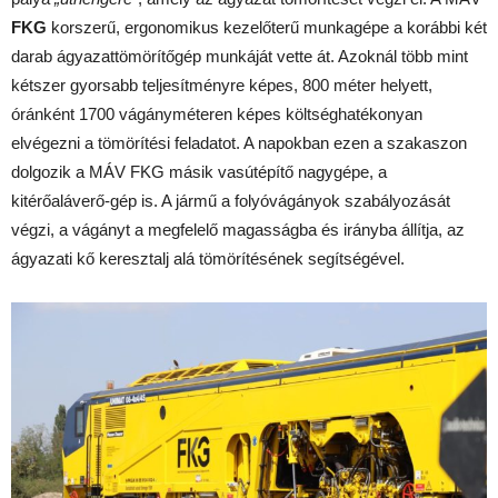
FKG
korszerű, ergonomikus kezelőterű munkagépe a korábbi két
darab ágyazattömörítőgép munkáját vette át. Azoknál több mint
kétszer gyorsabb teljesítményre képes, 800 méter helyett,
óránként 1700 vágányméteren képes költséghatékonyan
elvégezni a tömörítési feladatot. A napokban ezen a szakaszon
dolgozik a MÁV FKG másik vasútépítő nagygépe, a
kitérőaláverő-gép is. A jármű a folyóvágányok szabályozását
végzi, a vágányt a megfelelő magasságba és irányba állítja, az
ágyazati kő keresztalj alá tömörítésének segítségével.