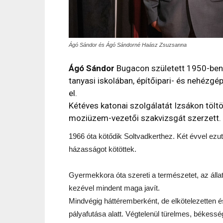
Ágó Sándor és Ágó Sándorné Haász Zsuzsanna
Ágó Sándor
Bugacon született 1950-ben.
tanyasi iskolában, építőipari- és nehézg
el.
Kétéves katonai szolgálatát Izsákon tölt
moziüzem-vezetői szakvizsgát szerzett.
1966 óta kötődik Soltvadkerthez. Két évvel ez
házasságot kötöttek.
Gyermekkora óta szereti a természetet, az állat
kezével mindent maga javít.
Mindvégig háttéremberként, de elkötelezetten és
pályafutása alatt. Végtelenül türelmes, békess