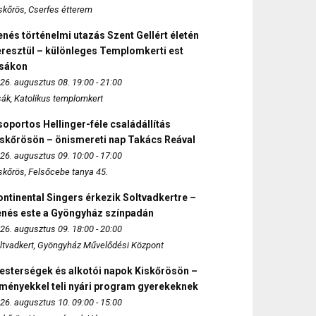
skőrös, Cserfes étterem
nés történelmi utazás Szent Gellért életén
eresztül – különleges Templomkerti est
zsákon
26. augusztus 08. 19:00 - 21:00
sák, Katolikus templomkert
oportos Hellinger-féle családállítás
iskőrösön – önismereti nap Takács Reával
26. augusztus 09. 10:00 - 17:00
skőrös, Felsőcebe tanya 45.
ntinental Singers érkezik Soltvadkertre –
enés este a Gyöngyház színpadán
26. augusztus 09. 18:00 - 20:00
ltvadkert, Gyöngyház Művelődési Központ
esterségek és alkotói napok Kiskőrösön –
lményekkel teli nyári program gyerekeknek
26. augusztus 10. 09:00 - 15:00