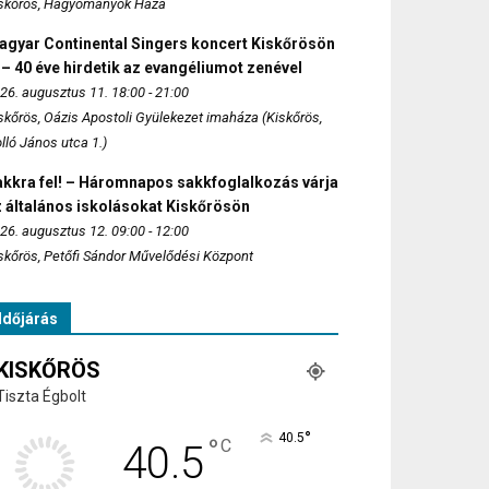
skőrös, Hagyományok Háza
agyar Continental Singers koncert Kiskőrösön
 – 40 éve hirdetik az evangéliumot zenével
26. augusztus 11. 18:00 - 21:00
skőrös, Oázis Apostoli Gyülekezet imaháza (Kiskőrös,
lló János utca 1.)
akkra fel! – Háromnapos sakkfoglalkozás várja
 általános iskolásokat Kiskőrösön
26. augusztus 12. 09:00 - 12:00
skőrös, Petőfi Sándor Művelődési Központ
Időjárás
KISKŐRÖS
Tiszta Égbolt
°
40.5
°
C
40.5