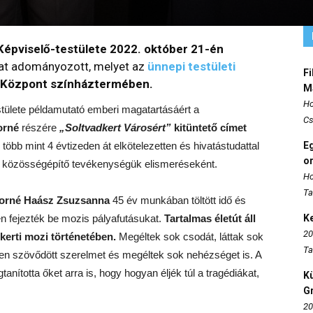
épviselő-testülete 2022. október 21-én
akat adományozott, melyet az
ünnepi testületi
Fi
s Központ színháztermében.
M
Ho
tülete példamutató emberi magatartásáért a
Cs
orné
részére
„Soltvadkert Városért”
kitüntető címet
öbb mint 4 évtizeden át elkötelezetten és hivatástudattal
E
o
a közösségépítő tevékenységük elismeréseként.
Ho
Ta
dorné Haász Zsuzsanna
45 év munkában töltött idő és
én fejezték be mozis pályafutásukat.
Tartalmas életút áll
K
20
kerti mozi történetében.
Megéltek sok csodát, láttak sok
Ta
en szövődött szerelmet és megéltek sok nehézséget is. A
nította őket arra is, hogy hogyan éljék túl a tragédiákat,
K
Gr
20