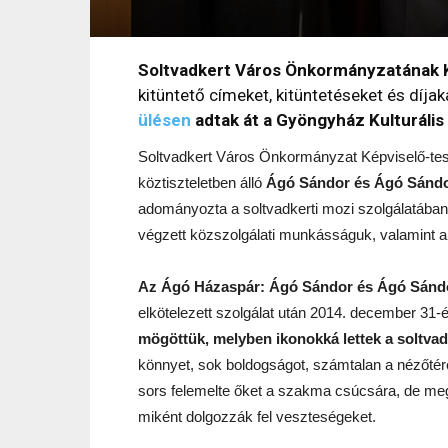
Soltvadkert Város Önkormányzatának K
kitüntető címeket, kitüntetéseket és díj
ülésen
adtak át a Gyöngyház Kulturáli
Soltvadkert Város Önkormányzat Képviselő-tes
köztiszteletben álló
Ágó Sándor és Ágó Sánd
adományozta a soltvadkerti mozi szolgálatában t
végzett közszolgálati munkásságuk, valamint 
Az Ágó Házaspár: Ágó Sándor és Ágó Sán
elkötelezett szolgálat után 2014. december 31-
mögöttük, melyben ikonokká lettek a soltvad
könnyet, sok boldogságot, számtalan a nézőtér
sors felemelte őket a szakma csúcsára, de megta
miként dolgozzák fel veszteségeket.