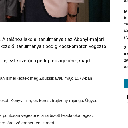
Ki
M
is
20
Ki
Ho
 Általános iskolai tanulmányait az Abonyi-majori
épkezelői tanulmányait pedig Kecskeméten végezte
S
az
ötte, ezt követően pedig mozigépész, majd
20
Ki
után ismerkedtek meg Zsuzsikával, majd 1973-ban
okat. Könyv, film, és keresztrejtvény rajongó. Ügyes
 pontosan végezte el a rá bízott feladatokat egész
égre törekvő emberként ismert.