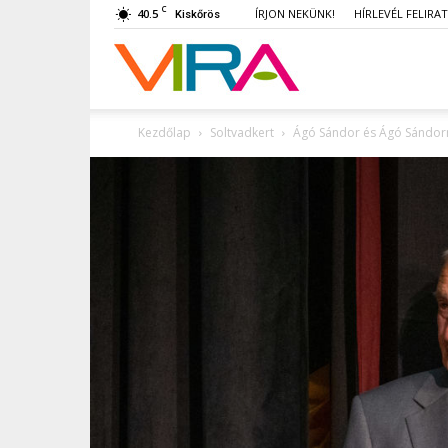
C
40.5
ÍRJON NEKÜNK!
HÍRLEVÉL FELIRA
Kiskőrös
VIRA
Kezdőlap
Soltvadkert
Ágó Sándor és Ágó Sándorné