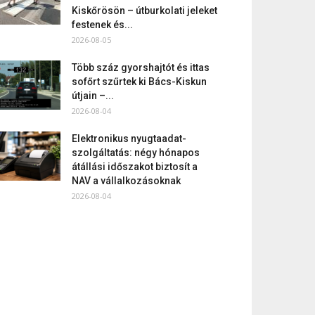
Kiskőrösön – útburkolati jeleket
festenek és...
2026-08-05
Több száz gyorshajtót és ittas
sofőrt szűrtek ki Bács-Kiskun
útjain –...
2026-08-04
Elektronikus nyugtaadat-
szolgáltatás: négy hónapos
átállási időszakot biztosít a
NAV a vállalkozásoknak
2026-08-04