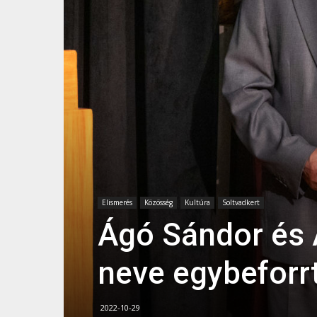
Elismerés
Közösség
Kultúra
Soltvadkert
Ágó Sándor és 
neve egybeforrt
2022-10-29