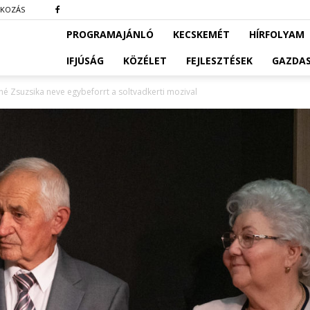
TKOZÁS
PROGRAMAJÁNLÓ
KECSKEMÉT
HÍRFOLYAM
IFJÚSÁG
KÖZÉLET
FEJLESZTÉSEK
GAZDA
 Zsuzsika neve egybeforrt a soltvadkerti mozival