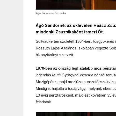
Ágó Sándorné Zsuzsika
Ágó Sándorné: az oklevélen Haász Zsu
mindenki Zsuzsikaként ismeri Őt.
Soltvadkerten született 1954-ben, tősgyökeres 
Kossuth Lajos Általános Iskolában végezte So
bizonyítványt szerzett.
1970-ben az ország legfiatalabb mozipénztá
legendás
Múth Györgyné Vicuska
nénitől tanul
Mozigépész, majd moziüzem-vezetői szakvizsg
Mindig is hajtotta a tudásvágy, melynek ékes bi
10 évig pénztárosként, majd ezt követően 35 év
feladatait.