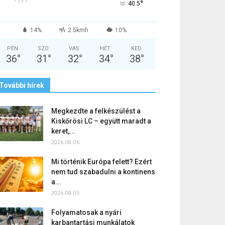
°
40.5
14%
2.5kmh
10%
PÉN
SZO
VAS
HÉT
KED
36
°
31
°
32
°
34
°
38
°
További hírek
Megkezdte a felkészülést a
Kiskőrösi LC – együtt maradt a
keret,...
2026-08-06
Mi történik Európa felett? Ezért
nem tud szabadulni a kontinens
a...
2026-08-05
Folyamatosak a nyári
karbantartási munkálatok