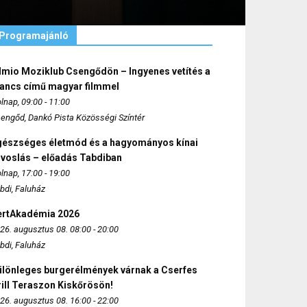
Programajánló
lmio Moziklub Csengődön – Ingyenes vetítés a
ancs című magyar filmmel
lnap, 09:00 - 11:00
engőd, Dankó Pista Közösségi Színtér
gészséges életmód és a hagyományos kínai
rvoslás – előadás Tabdiban
lnap, 17:00 - 19:00
bdi, Faluház
ertAkadémia 2026
26. augusztus 08. 08:00 - 20:00
bdi, Faluház
ülönleges burgerélmények várnak a Cserfes
ill Teraszon Kiskőrösön!
26. augusztus 08. 16:00 - 22:00