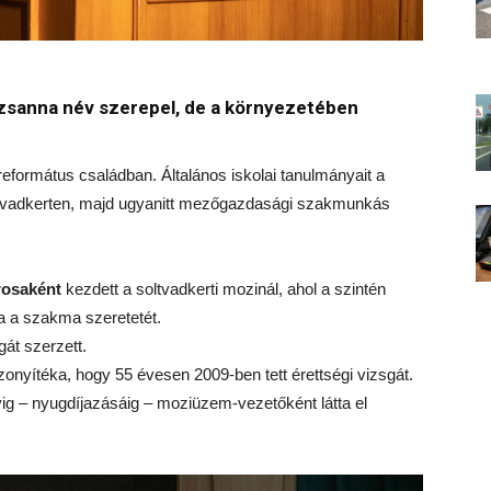
zsanna név szerepel, de a környezetében
református családban. Általános iskolai tanulmányait a
ltvadkerten, majd ugyanitt mezőgazdasági szakmunkás
rosaként
kezdett a soltvadkerti mozinál, ahol a szintén
ta a szakma szeretetét.
át szerzett.
zonyítéka, hogy 55 évesen 2009-ben tett érettségi vizsgát.
ig – nyugdíjazásáig – moziüzem-vezetőként látta el