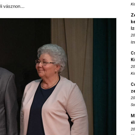
Ki
beli vásznon…
Ze
k
I
20
Iz
Cs
K
20
Ki
Co
z
20
So
M
é
20