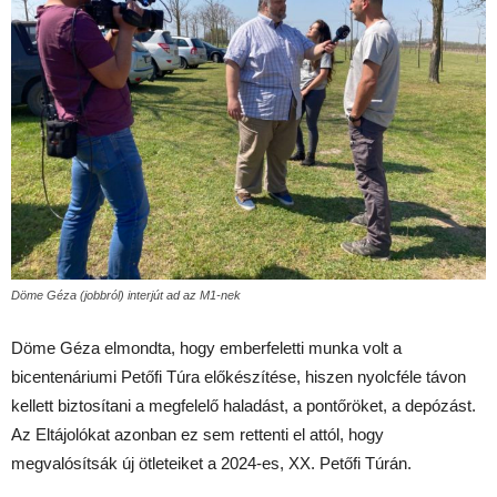
Döme Géza (jobbról) interjút ad az M1-nek
Döme Géza elmondta, hogy emberfeletti munka volt a
bicentenáriumi Petőfi Túra előkészítése, hiszen nyolcféle távon
kellett biztosítani a megfelelő haladást, a pontőröket, a depózást.
Az Eltájolókat azonban ez sem rettenti el attól, hogy
megvalósítsák új ötleteiket a 2024-es, XX. Petőfi Túrán.