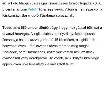
én, a Föld Napján
végre igazi, napsütéses túraidő fogadta a
XIX.
bicentenáriumi
Petőfi
Túra
résztvevőit. A túra ismét része volt a
Kiskunsági Barangoló Túrakupa
sorozatnak.
Több, mint 650 ember döntött úgy, hogy mozgással tölti ezt a
tavaszi hétvégét.
A legfiatalabb versenyző, nyolchónaposan,
édesanyja hátán utazva „túrázott” 15 kilométert, a legidősebb –
hetvenhat éves – férfi ötvenes távon mérette meg magát.
Családok, baráti társaságok, osztályok vágtak neki az útnak
gyalogosan vagy kerékpárral. De voltak, akik kutyájukkal vagy
éppen lovon ülve teljesítették a választott távot.