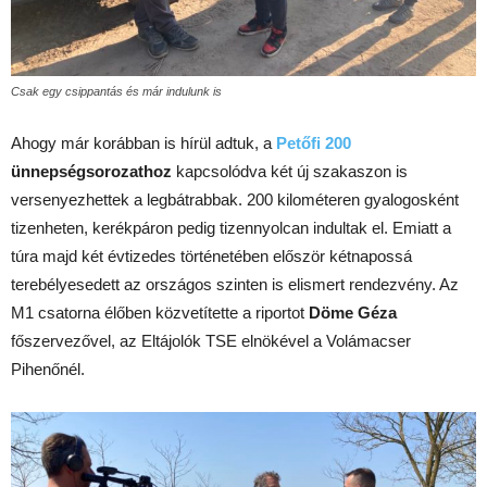
Csak egy csippantás és már indulunk is
Ahogy már korábban is hírül adtuk, a
Petőfi 200
ünnepségsorozathoz
kapcsolódva két új szakaszon is
versenyezhettek a legbátrabbak. 200 kilométeren gyalogosként
tizenheten, kerékpáron pedig tizennyolcan indultak el. Emiatt a
túra majd két évtizedes történetében először kétnapossá
terebélyesedett az országos szinten is elismert rendezvény. Az
M1 csatorna élőben közvetítette a riportot
Döme Géza
főszervezővel, az Eltájolók TSE elnökével a Volámacser
Pihenőnél.