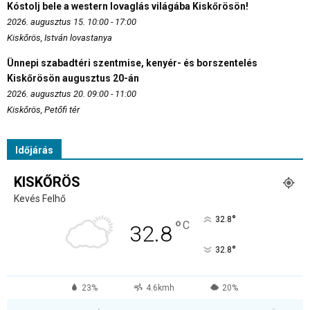
Kóstolj bele a western lovaglás világába Kiskőrösön!
2026. augusztus 15. 10:00 - 17:00
Kiskőrös, István lovastanya
Ünnepi szabadtéri szentmise, kenyér- és borszentelés
Kiskőrösön augusztus 20-án
2026. augusztus 20. 09:00 - 11:00
Kiskőrös, Petőfi tér
Időjárás
KISKŐRÖS
Kevés Felhő
°
32.8
°
C
32.8
°
32.8
23%
4.6kmh
20%