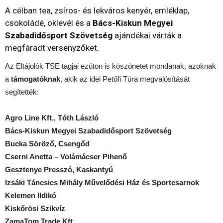
A célban tea, zsíros- és lekváros kenyér, emléklap,
csokoládé, oklevél és a
Bács-Kiskun Megyei
Szabadidősport Szövetség
ajándékai várták a
megfáradt versenyzőket.
Az Eltájolók TSE tagjai ezúton is köszönetet mondanak, azoknak
a
támogatóknak
, akik az idei Petőfi Túra megvalósítását
segítették:
Agro Line Kft., Tóth László
Bács-Kiskun Megyei Szabadidősport Szövetség
Bucka Söröző, Csengőd
Cserni Anetta – Volámácser Pihenő
Gesztenye Presszó, Kaskantyú
Izsáki Táncsics Mihály Művelődési Ház és Sportcsarnok
Kelemen Ildikó
Kiskőrösi Szikvíz
ZamaTom Trade Kft.