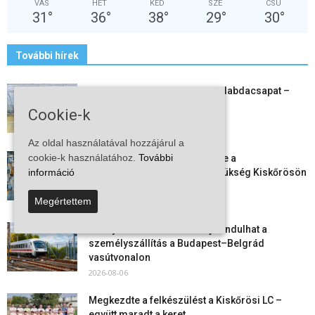
VAS
HÉT
KED
SZE
CSÜ
31
°
36
°
38
°
29
°
30
°
További hírek
Megszűnt a kiskőrösi női kézilabdacsapat –
egy korszak ért véget
Cookie-k
2026-08-08
Az oldal használatával hozzájárul a
cookie-k használatához.
További
Aktuális állásajánlatok: ezekre a
információ
munkavállalókra van most szükség Kiskőrösön
és a...
Megértettem
2026-08-07
Vitézy Dávid: már ősszel újraindulhat a
személyszállítás a Budapest–Belgrád
vasútvonalon
2026-08-06
Megkezdte a felkészülést a Kiskőrösi LC –
együtt maradt a keret,...