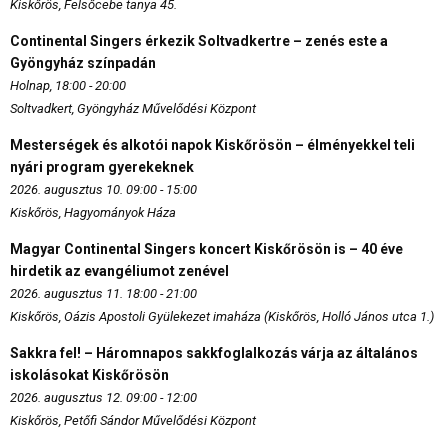
Kiskőrös, Felsőcebe tanya 45.
Continental Singers érkezik Soltvadkertre – zenés este a
Gyöngyház színpadán
Holnap, 18:00 - 20:00
Soltvadkert, Gyöngyház Művelődési Központ
Mesterségek és alkotói napok Kiskőrösön – élményekkel teli
nyári program gyerekeknek
2026. augusztus 10. 09:00 - 15:00
Kiskőrös, Hagyományok Háza
Magyar Continental Singers koncert Kiskőrösön is – 40 éve
hirdetik az evangéliumot zenével
2026. augusztus 11. 18:00 - 21:00
Kiskőrös, Oázis Apostoli Gyülekezet imaháza (Kiskőrös, Holló János utca 1.)
Sakkra fel! – Háromnapos sakkfoglalkozás várja az általános
iskolásokat Kiskőrösön
2026. augusztus 12. 09:00 - 12:00
Kiskőrös, Petőfi Sándor Művelődési Központ