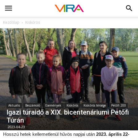
Kezdőlap
Kiskőrös
Aktuális
Beszámoló
Események
Kiskőrös
Kiskőrös térsége
Petőfi 200
Igazi túraidő a XIX. bicentenáriumi Petőfi
Túrán
2023-04-23
Hosszú hetek kellemetlenül hűvös napjai után
2023. április 22-