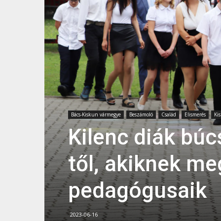
Bács-Kiskun vármegye
Beszámoló
Család
Elismerés
Ki
Kilenc diák búc
től, akiknek me
pedagógusaik
2023-06-16