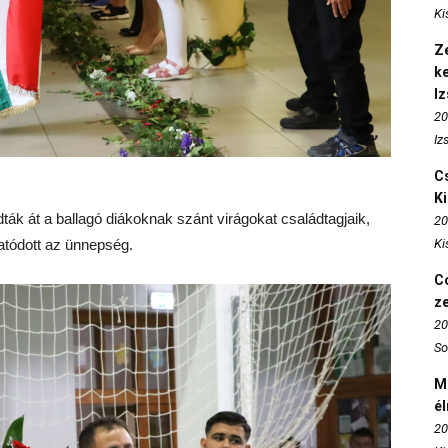
Ki
Ze
k
I
20
Iz
Cs
K
k át a ballagó diákoknak szánt virágokat családtagjaik,
20
atódott az ünnepség.
Ki
Co
z
20
So
M
é
20