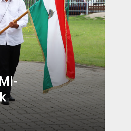
MI-
ek