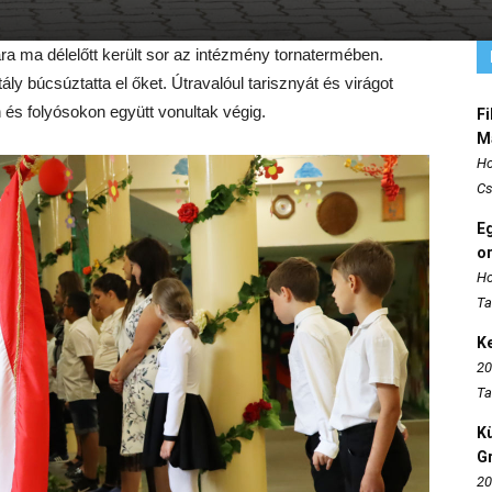
a ma délelőtt került sor az intézmény tornatermében.
ály búcsúztatta el őket. Útravalóul tarisznyát és virágot
 és folyósokon együtt vonultak végig.
Fi
M
Ho
Cs
E
o
Ho
Ta
K
20
Ta
K
Gr
20