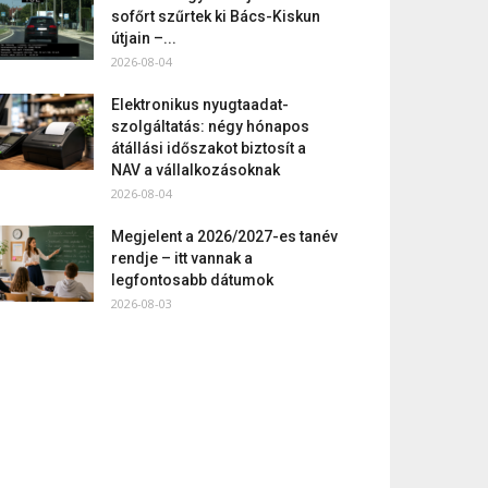
sofőrt szűrtek ki Bács-Kiskun
útjain –...
2026-08-04
Elektronikus nyugtaadat-
szolgáltatás: négy hónapos
átállási időszakot biztosít a
NAV a vállalkozásoknak
2026-08-04
Megjelent a 2026/2027-es tanév
rendje – itt vannak a
legfontosabb dátumok
2026-08-03