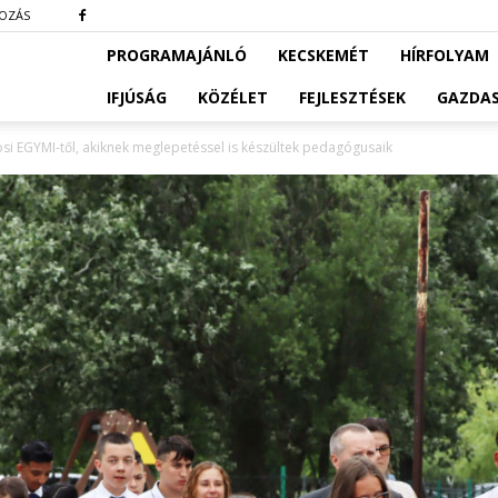
KOZÁS
PROGRAMAJÁNLÓ
KECSKEMÉT
HÍRFOLYAM
IFJÚSÁG
KÖZÉLET
FEJLESZTÉSEK
GAZDA
ösi EGYMI-től, akiknek meglepetéssel is készültek pedagógusaik