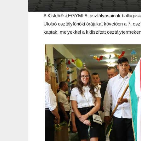
A Kiskőrösi EGYMI 8. osztályosainak ballagásár
Utolsó osztályfőnöki órájukat követően a 7. oszt
kaptak, melyekkel a kidíszített osztálytermeken