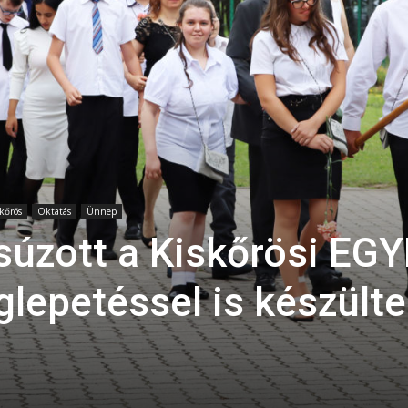
skőrös
Oktatás
Ünnep
súzott a Kiskőrösi EGY
glepetéssel is készült