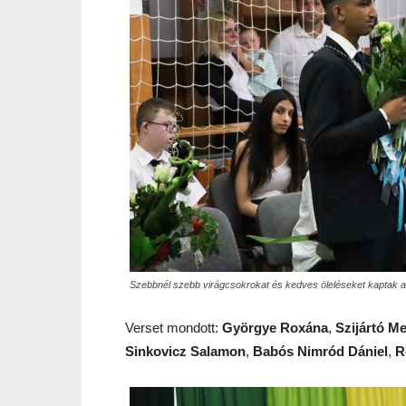
Szebbnél szebb virágcsokrokat és kedves öleléseket kaptak a 
Verset mondott:
Györgye Roxána
,
Szijártó Me
Sinkovicz Salamon
,
Babós Nimród Dániel
,
R