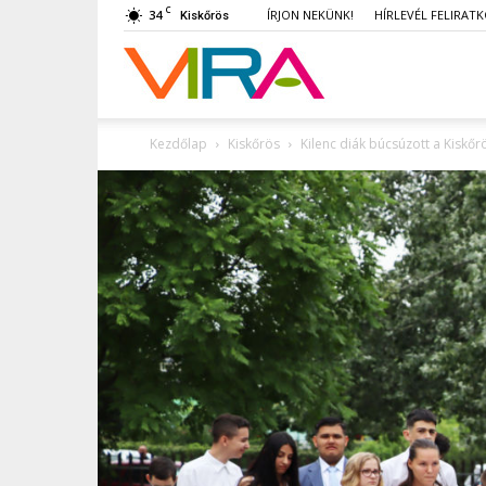
C
34
ÍRJON NEKÜNK!
HÍRLEVÉL FELIRAT
Kiskőrös
VIRA
Kezdőlap
Kiskőrös
Kilenc diák búcsúzott a Kiskőr