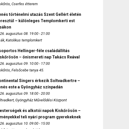
skőrös, Cserfes étterem
nés történelmi utazás Szent Gellért életén
eresztül – különleges Templomkerti est
zsákon
26. augusztus 08. 19:00 - 21:00
sák, Katolikus templomkert
oportos Hellinger-féle családállítás
iskőrösön – önismereti nap Takács Reával
26. augusztus 09. 10:00 - 17:00
skőrös, Felsőcebe tanya 45.
ntinental Singers érkezik Soltvadkertre –
enés este a Gyöngyház színpadán
26. augusztus 09. 18:00 - 20:00
ltvadkert, Gyöngyház Művelődési Központ
esterségek és alkotói napok Kiskőrösön –
lményekkel teli nyári program gyerekeknek
26. augusztus 10. 09:00 - 15:00