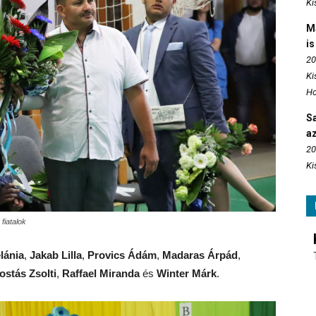
Ki
M
is
20
Ki
Ho
S
az
20
Ki
fiatalok
lánia
,
Jakab Lilla
,
Provics Ádám
,
Madaras Árpád
,
ostás Zsolti
,
Raffael Miranda
és
Winter Márk
.