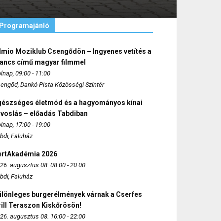
Programajánló
lmio Moziklub Csengődön – Ingyenes vetítés a
ancs című magyar filmmel
lnap, 09:00 - 11:00
engőd, Dankó Pista Közösségi Színtér
gészséges életmód és a hagyományos kínai
rvoslás – előadás Tabdiban
lnap, 17:00 - 19:00
bdi, Faluház
ertAkadémia 2026
26. augusztus 08. 08:00 - 20:00
bdi, Faluház
ülönleges burgerélmények várnak a Cserfes
ill Teraszon Kiskőrösön!
26. augusztus 08. 16:00 - 22:00