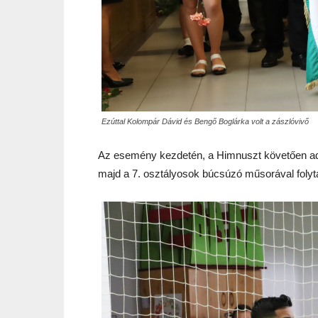
Ezúttal Kolompár Dávid és Bengő Boglárka volt a zászlóvivő
Az esemény kezdetén, a Himnuszt követően adtá
majd a 7. osztályosok búcsúzó műsorával folyt