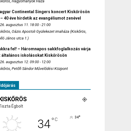
skőrös, Hagyományok Háza
agyar Continental Singers koncert Kiskőrösön
 – 40 éve hirdetik az evangéliumot zenével
26. augusztus 11. 18:00 - 21:00
skőrös, Oázis Apostoli Gyülekezet imaháza (Kiskőrös,
lló János utca 1.)
akkra fel! – Háromnapos sakkfoglalkozás várja
 általános iskolásokat Kiskőrösön
26. augusztus 12. 09:00 - 12:00
skőrös, Petőfi Sándor Művelődési Központ
Időjárás
KISKŐRÖS
Tiszta Égbolt
°
34
°
C
34