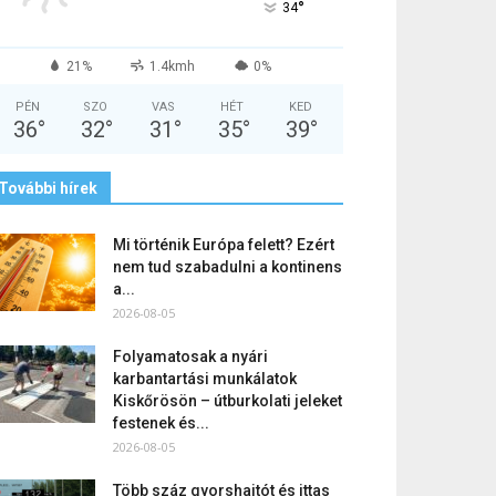
°
34
21%
1.4kmh
0%
PÉN
SZO
VAS
HÉT
KED
36
°
32
°
31
°
35
°
39
°
További hírek
Mi történik Európa felett? Ezért
nem tud szabadulni a kontinens
a...
2026-08-05
Folyamatosak a nyári
karbantartási munkálatok
Kiskőrösön – útburkolati jeleket
festenek és...
2026-08-05
Több száz gyorshajtót és ittas