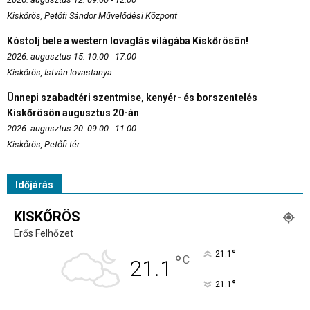
Kiskőrös, Petőfi Sándor Művelődési Központ
Kóstolj bele a western lovaglás világába Kiskőrösön!
2026. augusztus 15. 10:00 - 17:00
Kiskőrös, István lovastanya
Ünnepi szabadtéri szentmise, kenyér- és borszentelés
Kiskőrösön augusztus 20-án
2026. augusztus 20. 09:00 - 11:00
Kiskőrös, Petőfi tér
Időjárás
KISKŐRÖS
Erős Felhőzet
°
21.1
°
C
21.1
°
21.1