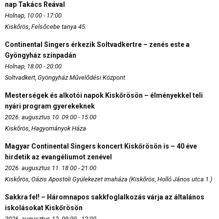
nap Takács Reával
Holnap, 10:00 - 17:00
Kiskőrös, Felsőcebe tanya 45.
Continental Singers érkezik Soltvadkertre – zenés este a
Gyöngyház színpadán
Holnap, 18:00 - 20:00
Soltvadkert, Gyöngyház Művelődési Központ
Mesterségek és alkotói napok Kiskőrösön – élményekkel teli
nyári program gyerekeknek
2026. augusztus 10. 09:00 - 15:00
Kiskőrös, Hagyományok Háza
Magyar Continental Singers koncert Kiskőrösön is – 40 éve
hirdetik az evangéliumot zenével
2026. augusztus 11. 18:00 - 21:00
Kiskőrös, Oázis Apostoli Gyülekezet imaháza (Kiskőrös, Holló János utca 1.)
Sakkra fel! – Háromnapos sakkfoglalkozás várja az általános
iskolásokat Kiskőrösön
2026. augusztus 12. 09:00 - 12:00