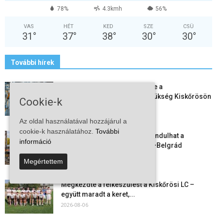
78%
4.3kmh
56%
VAS
HÉT
KED
SZE
CSÜ
31
°
37
°
38
°
30
°
30
°
További hírek
Aktuális állásajánlatok: ezekre a
munkavállalókra van most szükség Kiskőrösön
Cookie-k
és a...
2026-08-07
Az oldal használatával hozzájárul a
cookie-k használatához.
További
Vitézy Dávid: már ősszel újraindulhat a
információ
személyszállítás a Budapest–Belgrád
vasútvonalon
Megértettem
2026-08-06
Megkezdte a felkészülést a Kiskőrösi LC –
együtt maradt a keret,...
2026-08-06