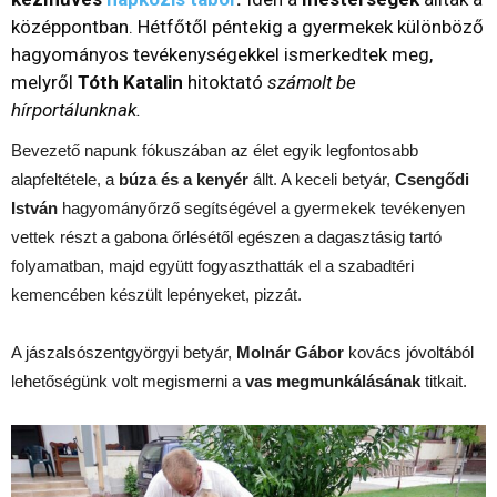
középpontban. Hétfőtől péntekig a gyermekek különböző
hagyományos tevékenységekkel ismerkedtek meg,
melyről
Tóth Katalin
hitoktató
számolt be
hírportálunknak.
Bevezető napunk fókuszában az élet egyik legfontosabb
alapfeltétele, a
búza és a kenyér
állt. A keceli betyár,
Csengődi
István
hagyományőrző segítségével a gyermekek tevékenyen
vettek részt a gabona őrlésétől egészen a dagasztásig tartó
folyamatban, majd együtt fogyaszthatták el a szabadtéri
kemencében készült lepényeket, pizzát.
A jászalsószentgyörgyi betyár,
Molnár Gábor
kovács jóvoltából
lehetőségünk volt megismerni a
vas megmunkálásának
titkait.