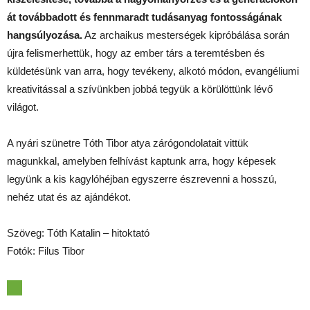
át továbbadott és fennmaradt tudásanyag fontosságának
hangsúlyozása.
Az archaikus mesterségek kipróbálása során
újra felismerhettük, hogy az ember társ a teremtésben és
küldetésünk van arra, hogy tevékeny, alkotó módon, evangéliumi
kreativitással a szívünkben jobbá tegyük a körülöttünk lévő
világot.
A nyári szünetre Tóth Tibor atya zárógondolatait vittük
magunkkal, amelyben felhívást kaptunk arra, hogy képesek
legyünk a kis kagylóhéjban egyszerre észrevenni a hosszú,
nehéz utat és az ajándékot.
Szöveg: Tóth Katalin – hitoktató
Fotók: Filus Tibor