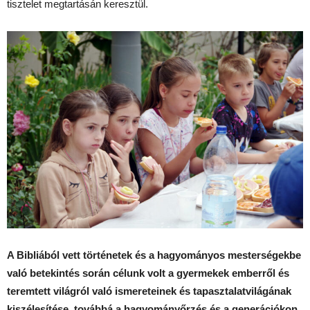
tisztelet megtartásán keresztül.
A Bibliából vett történetek és a hagyományos mesterségekbe
való betekintés során célunk volt a gyermekek emberről és
teremtett világról való ismereteinek és tapasztalatvilágának
kiszélesítése, továbbá a hagyományőrzés és a generációkon