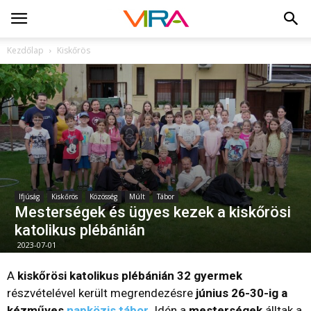
Kezdőlap
Kiskőrös
Ifjúság
Kiskőrös
Közösség
Múlt
Tábor
Mesterségek és ügyes kezek a kiskőrösi
katolikus plébánián
2023-07-01
A
kiskőrösi katolikus plébánián
32 gyermek
részvételével került megrendezésre
június 26-30-ig a
kézműves
napközis tábor
.
Idén a
mesterségek
álltak a