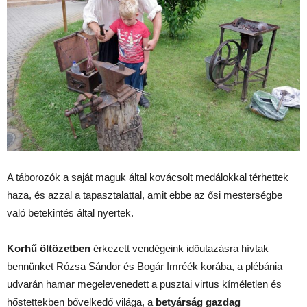
A táborozók a saját maguk által kovácsolt medálokkal térhettek
haza, és azzal a tapasztalattal, amit ebbe az ősi mesterségbe
való betekintés által nyertek.
Korhű öltözetben
érkezett vendégeink időutazásra hívtak
bennünket Rózsa Sándor és Bogár Imréék korába, a plébánia
udvarán hamar megelevenedett a pusztai virtus kíméletlen és
hőstettekben bővelkedő világa, a
betyárság gazdag