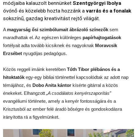
módjaiba kalauzolt bennünket
Szentgyörgyi Ibolya
óvónő és közelebb hozta hozzánk a
varrás és a fonalak
sokszínű, gazdag kreativitást rejtő világát.
A
magyarság ősi szimbólumait ábrázoló színezők
sem
maradhattak el. Az egészen különleges
papírhajtogatások
fortélyait adta tovább kicsiknek és nagyoknak
Moravcsik
Erzsébet
nyugdíjas pedagógus.
Közös reggeli imáink keretében
Tóth Tibor plébános és a
hitoktatók
egy-egy bibliai történettel kapcsolódtak az adott nap
témájához, és
Dobo Anita kántor
kísérte gitárral a közös
énekeket. Elhangzott
„A csodálatos kenyérszaporítás”
evangéliumi története, amely a kenyér fontosságára és a
Krisztusból az ember felé áradó bőségre és gondoskodásra
irányította rá a figyelmünket.