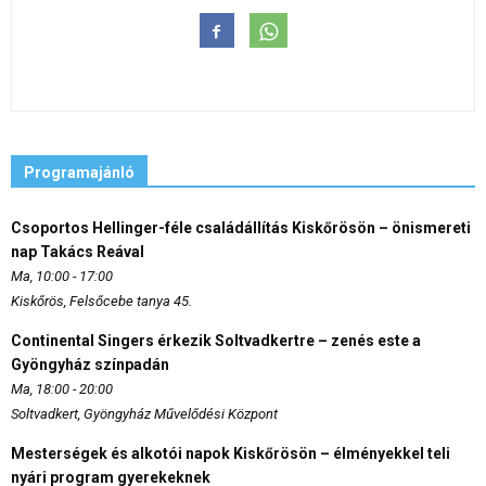
Programajánló
Csoportos Hellinger-féle családállítás Kiskőrösön – önismereti
nap Takács Reával
Ma, 10:00 - 17:00
Kiskőrös, Felsőcebe tanya 45.
Continental Singers érkezik Soltvadkertre – zenés este a
Gyöngyház színpadán
Ma, 18:00 - 20:00
Soltvadkert, Gyöngyház Művelődési Központ
Mesterségek és alkotói napok Kiskőrösön – élményekkel teli
nyári program gyerekeknek