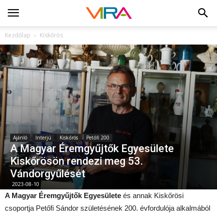
Kezdőlap
Kiskőrös
Ajánló
Interjú
Kiskőrös
Petőfi 200
A Magyar Éremgyűjtők Egyesülete
Kiskőrösön rendezi meg 53.
Vándorgyűlését
2023-08-10
A Magyar Éremgyűjtők Egyesülete
és annak Kiskőrösi
csoportja Petőfi
Sándor születésének 200. évfordulója alkalmából