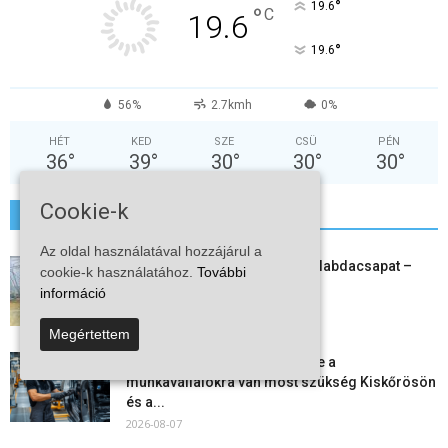
°
19.6
°
C
19.6
°
19.6
56%
2.7kmh
0%
HÉT
KED
SZE
CSÜ
PÉN
36
°
39
°
30
°
30
°
30
°
Cookie-k
További hírek
Az oldal használatával hozzájárul a
Megszűnt a kiskőrösi női kézilabdacsapat –
cookie-k használatához.
További
egy korszak ért véget
információ
2026-08-08
Megértettem
Aktuális állásajánlatok: ezekre a
munkavállalókra van most szükség Kiskőrösön
és a...
2026-08-07