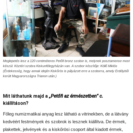
Meglepetés lesz a 120 centiméteres Petőfi bronz szobor is, melynek posztamense most
készül. Köztéri szobra Kiskunfélegyházán van. A szobor készítője: Köllő Miklós
(Érdekesség, hogy annak idején Kiskőrös is pályázott erre a szoborra, amely Erdélyből
került Magyarországra Trianon után.)
Mit láthatunk majd a
„Petőfi az érmészetben” c.
kiállításon?
Főleg numizmatikai anyag lesz látható a vitrinekben, de a látvány
kedvéért festmények és szobrok is lesznek kiállítva. De érmek,
plakettek, jelvények és a kiskőrösi csoport által kiadott érmek,