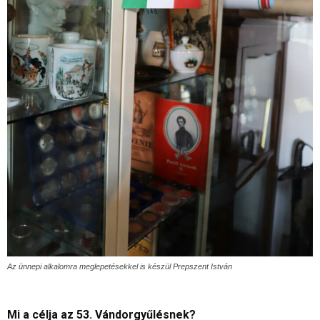
Az ünnepi alkalomra meglepetésekkel is készül Prepszent István
Mi a célja az 53. Vándorgyűlésnek?