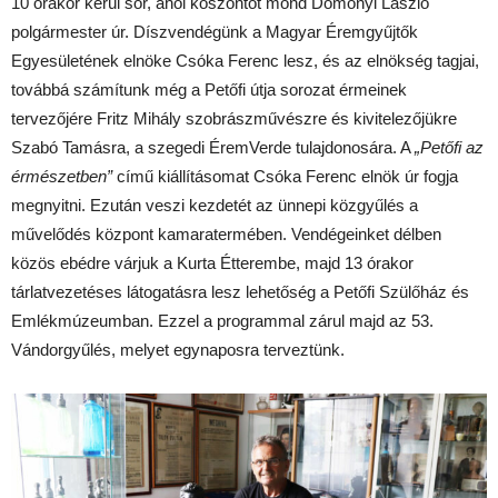
10 órakor kerül sor, ahol köszöntőt mond
Domonyi László
polgármester úr. Díszvendégünk a
Magyar Éremgyűjtők
Egyesületének elnöke
Csóka Ferenc lesz, és az elnökség tagjai,
továbbá számítunk még a Petőfi útja sorozat érmeinek
tervezőjére Fritz Mihály szobrászművészre és kivitelezőjükre
Szabó Tamásra, a szegedi ÉremVerde tulajdonosára. A
„Petőfi az
érmészetben”
című kiállításomat Csóka Ferenc elnök úr fogja
megnyitni. Ezután veszi kezdetét az ünnepi közgyűlés a
m
űvelődés központ kamaratermében
. Vendégeinket délben
közös ebédre várjuk a Kurta Étterembe, majd
13 órakor
tárlatvezetéses látogatásra lesz lehetőség a Petőfi Szülőház és
Emlékmúzeumban. Ezzel a programmal zárul majd az 53.
Vándorgyűlés, melyet egynaposra terveztünk.