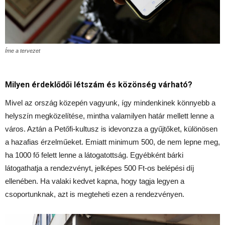
Íme a tervezet
Milyen érdeklődői létszám és közönség várható?
Mivel az ország közepén vagyunk, így mindenkinek könnyebb a
helyszín megközelítése, mintha valamilyen határ mellett lenne a
város. Aztán a Petőfi-kultusz is idevonzza a gyűjtőket, különösen
a hazafias érzelműeket. Emiatt minimum 500, de nem lepne meg,
ha 1000 fő felett lenne a látogatottság. Egyébként bárki
látogathatja a rendezvényt, jelképes 500 Ft-os belépési díj
ellenében. Ha valaki kedvet kapna, hogy tagja legyen a
csoportunknak, azt is megteheti ezen a rendezvényen.