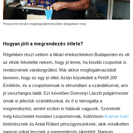
Prepszent Istvánt magángyűjteményében látogattam meg
Hogyan jött a megrendezés ötlete?
Régebben részt vettem a titkári értekezleteken Budapesten és ott
az elnök felvetette nekem, hogy jó lenne, ha kisebb csoportok is
rendeznének vándorgyűlést. Már akkor megfogalmazódott
bennem, hogy ez egy jó ötlet. Aztán közeledett a
Petőfi 200
Emlékév
, és a csoportomnak is elmondtam a szándékomat, ami
jó visszhangra talált. Ezt követően Domonyi László polgármester
úrnak is jeleztük szándékunkat, és ő is támogatta a
megrendezést, amiért ezúton is hálásak vagyunk. Szeretnék
még köszönetet mondani csoportomnak, különösen
Krámer Iván
történésznek és Antal Róbert pénzügyesünknek, akik mindketten
nagyon sokat tesznek a megrendezés sikeréért. Nagyon