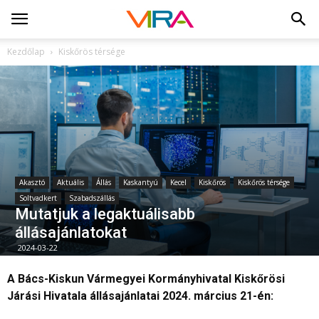
Kezdőlap
Kiskőrös térsége
Akasztó
Aktuális
Állás
Kaskantyú
Kecel
Kiskőrös
Kiskőrös térsége
Soltvadkert
Szabadszállás
Mutatjuk a legaktuálisabb
állásajánlatokat
2024-03-22
A Bács-Kiskun Vármegyei Kormányhivatal Kiskőrösi
Járási Hivatala állásajánlatai 2024. március 21-én: