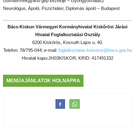
Gumitermékgyártó gép kezelője – Gyöngyöshalász
Neurológus, Ápoló, Pszichiáter, Diplomás ápoló – Budapest
Bács-Kiskun Vármegyei Kormányhivatal Kiskőrösi Járási
Hivatal Foglalkoztatási Osztály
6200 Kiskőrös, Kossuth Lajos u. 40.
Telefon: 78/795-044; e-mail:
foglalkoztatas.kiskoros@bacs.gov.hu
Hivatali kapu:JH03KISKOR; KRID: 417491332
MENÜAJÁNLATOK HOLNAPRA