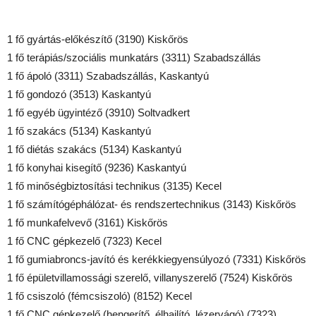
1 fő gyártás-előkészítő (3190) Kiskőrös
1 fő terápiás/szociális munkatárs (3311) Szabadszállás
1 fő ápoló (3311) Szabadszállás, Kaskantyú
1 fő gondozó (3513) Kaskantyú
1 fő egyéb ügyintéző (3910) Soltvadkert
1 fő szakács (5134) Kaskantyú
1 fő diétás szakács (5134) Kaskantyú
1 fő konyhai kisegítő (9236) Kaskantyú
1 fő minőségbiztosítási technikus (3135) Kecel
1 fő számítógéphálózat- és rendszertechnikus (3143) Kiskőrös
1 fő munkafelvevő (3161) Kiskőrös
1 fő CNC gépkezelő (7323) Kecel
1 fő gumiabroncs-javító és kerékkiegyensúlyozó (7331) Kiskőrös
1 fő épületvillamossági szerelő, villanyszerelő (7524) Kiskőrös
1 fő csiszoló (fémcsiszoló) (8152) Kecel
1 fő CNC gépkezelő (hengerítő, élhajlító, lézervágó) (7323)