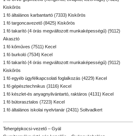
Kiskőrös
1 fő általános karbantartó (7333) Kiskőrös
1 fő targoncavezető (8425) Kiskőrös
1 fő takarító (4 órás megváltozott munkaképességű) (9112)
Akasztó
1 fő kőműves (7511) Kecel
1 fő burkoló (7534) Kecel
1 fő takarító (4 órás megváltozott munkaképességű) (9112)
Kiskőrös
1 fő egyéb ügyfélkapcsolati foglalkozás (4229) Kecel
1 fő gépésztechnikus (3116) Kecel
1 fő készlet-és anyagnyilvántartó, raktáros (4131) Kecel
1 fő bútorasztalos (7223) Kecel
1 fő általános iskolai nyelvtanár (2431) Soltvadkert
Tehergépkocsi-vezető – Gyál