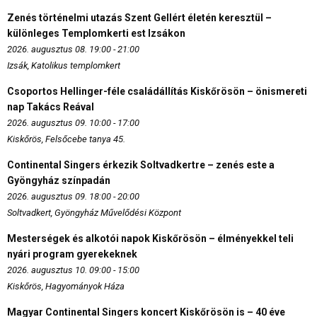
Zenés történelmi utazás Szent Gellért életén keresztül –
különleges Templomkerti est Izsákon
2026. augusztus 08. 19:00 - 21:00
Izsák, Katolikus templomkert
Csoportos Hellinger-féle családállítás Kiskőrösön – önismereti
nap Takács Reával
2026. augusztus 09. 10:00 - 17:00
Kiskőrös, Felsőcebe tanya 45.
Continental Singers érkezik Soltvadkertre – zenés este a
Gyöngyház színpadán
2026. augusztus 09. 18:00 - 20:00
Soltvadkert, Gyöngyház Művelődési Központ
Mesterségek és alkotói napok Kiskőrösön – élményekkel teli
nyári program gyerekeknek
2026. augusztus 10. 09:00 - 15:00
Kiskőrös, Hagyományok Háza
Magyar Continental Singers koncert Kiskőrösön is – 40 éve