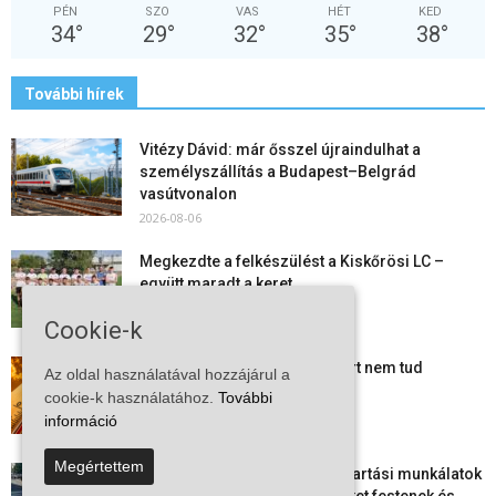
PÉN
SZO
VAS
HÉT
KED
34
°
29
°
32
°
35
°
38
°
További hírek
Vitézy Dávid: már ősszel újraindulhat a
személyszállítás a Budapest–Belgrád
vasútvonalon
2026-08-06
Megkezdte a felkészülést a Kiskőrösi LC –
együtt maradt a keret,...
2026-08-06
Cookie-k
Mi történik Európa felett? Ezért nem tud
Az oldal használatával hozzájárul a
szabadulni a kontinens a...
cookie-k használatához.
További
2026-08-05
információ
Megértettem
Folyamatosak a nyári karbantartási munkálatok
Kiskőrösön – útburkolati jeleket festenek és...