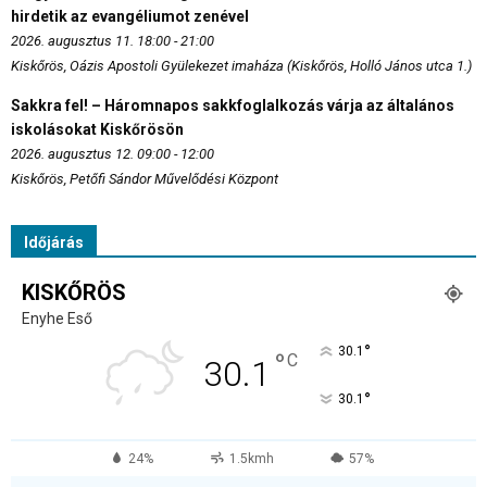
hirdetik az evangéliumot zenével
2026. augusztus 11. 18:00 - 21:00
Kiskőrös, Oázis Apostoli Gyülekezet imaháza (Kiskőrös, Holló János utca 1.)
Sakkra fel! – Háromnapos sakkfoglalkozás várja az általános
iskolásokat Kiskőrösön
2026. augusztus 12. 09:00 - 12:00
Kiskőrös, Petőfi Sándor Művelődési Központ
Időjárás
KISKŐRÖS
Enyhe Eső
°
30.1
°
C
30.1
°
30.1
24%
1.5kmh
57%