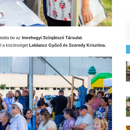
tatta be az
Imrehegyi Színjátszó Társulat
.
el a közönséget
Leblancz Győző és Szeredy Krisztina.