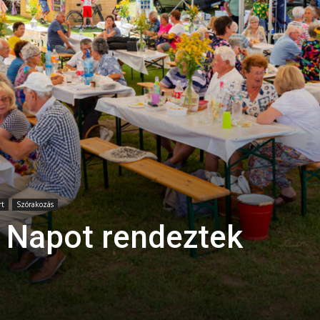
rt
Szórakozás
o Napot rendeztek