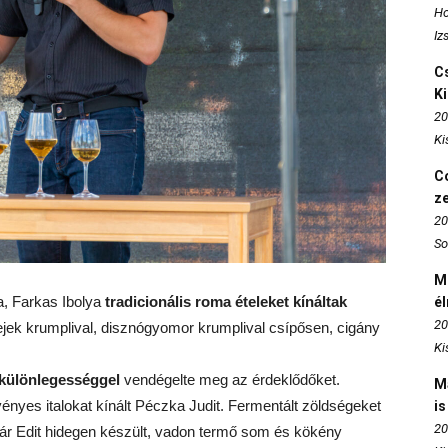
Ho
Iz
Cs
K
20
Ki
Co
z
20
So
M
a, Farkas Ibolya
tradicionális roma ételeket kínáltak
é
20
afejek krumplival, disznógyomor krumplival csípősen, cigány
Ki
lkülönlegességgel
vendégelte meg az érdeklődőket.
M
ényes italokat kínált Péczka Judit. Fermentált zöldségeket
is
20
r Edit hidegen készült, vadon termő som és kökény