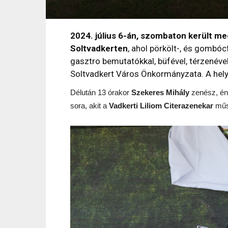
2024. július 6-án, szombaton került m
Soltvadkerten
, ahol pörkölt-, és gombóc
gasztro bemutatókkal, büfével, térzenével
Soltvadkert Város Önkormányzata. A helysz
Délután 13 órakor
Szekeres Mihály
zenész, én
sora, akit a
Vadkerti Liliom Citerazenekar
műso