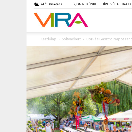
C
24
ÍRJON NEKÜNK!
HÍRLEVÉL FELIRAT
Kiskőrös
VIRA
Kezdőlap
Soltvadkert
Bor- és Gasztro Napot ren