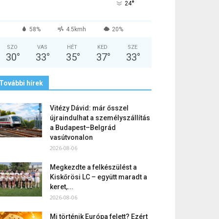
°
24
58%
4.5kmh
20%
SZO
VAS
HÉT
KED
SZE
30
°
33
°
35
°
37
°
33
°
További hírek
Vitézy Dávid: már ősszel
újraindulhat a személyszállítás
a Budapest–Belgrád
vasútvonalon
2026-08-06
Megkezdte a felkészülést a
Kiskőrösi LC – együtt maradt a
keret,...
2026-08-06
Mi történik Európa felett? Ezért