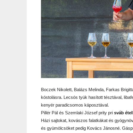
Boczek Nikolett, Balázs Melinda, Farkas Brigitt
kóstolásra. Lecsós tyúk hasított tésztával, lib
kenyér paradicsomos káposztával.
Pillér Pál és Szemlaki József prity pri
sváb éte
Házi sajtokat, kovászos falatkákat és gyógynöv
és gyümölcsöket pedig Kovács Jánosné. Gáspá