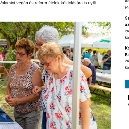
Ki
Valamint vegán és reform ételek kóstolására is nyílt
Ho
S
az
20
Ki
Kó
K
20
Ki