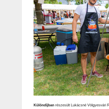
Különdíjban
részesült Lukácsné Völgyesvári R