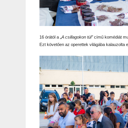
16 órától a „
A csillagokon túl”
című komédiát mu
Ezt követően az operettek világába kalauzolta 