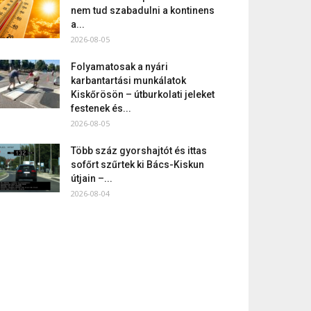
nem tud szabadulni a kontinens
a...
2026-08-05
Folyamatosak a nyári
karbantartási munkálatok
Kiskőrösön – útburkolati jeleket
festenek és...
2026-08-05
Több száz gyorshajtót és ittas
sofőrt szűrtek ki Bács-Kiskun
útjain –...
2026-08-04