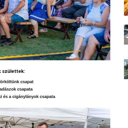
 születtek:
örköltünk csapat
vadászok csapata
ki és a cigánylányok csapata