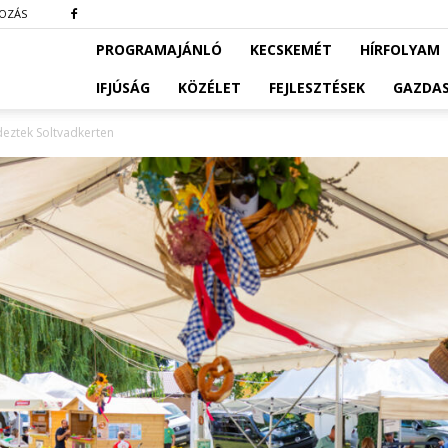
KOZÁS
PROGRAMAJÁNLÓ
KECSKEMÉT
HÍRFOLYAM
IFJÚSÁG
KÖZÉLET
FEJLESZTÉSEK
GAZDA
deztek Soltvadkerten