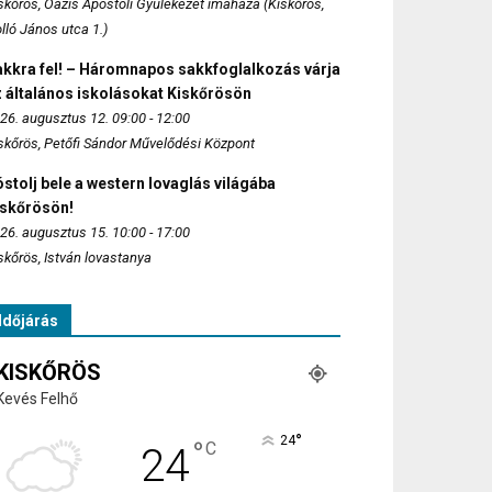
skőrös, Oázis Apostoli Gyülekezet imaháza (Kiskőrös,
lló János utca 1.)
akkra fel! – Háromnapos sakkfoglalkozás várja
 általános iskolásokat Kiskőrösön
26. augusztus 12. 09:00 - 12:00
skőrös, Petőfi Sándor Művelődési Központ
stolj bele a western lovaglás világába
iskőrösön!
26. augusztus 15. 10:00 - 17:00
skőrös, István lovastanya
Időjárás
KISKŐRÖS
Kevés Felhő
°
24
°
C
24