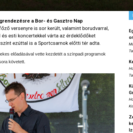
egrendezésre a Bor- és Gasztro Nap
főző versenyre is sor került, valamint borudvarral,
E
 és esti koncertekkel várta az érdeklődőket
o
ínt ezúttal is a Sportcsarnok előtti tér adta.
Ma
Ta
ekes előadásával vette kezdetét a színpadi programok
ra követett.
K
Ho
Ta
K
Gr
Ho
Ki
Ze
k
I