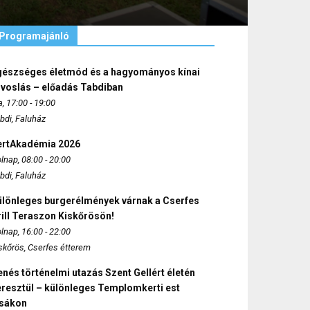
Programajánló
gészséges életmód és a hagyományos kínai
rvoslás – előadás Tabdiban
, 17:00 - 19:00
bdi, Faluház
ertAkadémia 2026
lnap, 08:00 - 20:00
bdi, Faluház
ülönleges burgerélmények várnak a Cserfes
ill Teraszon Kiskőrösön!
lnap, 16:00 - 22:00
skőrös, Cserfes étterem
nés történelmi utazás Szent Gellért életén
eresztül – különleges Templomkerti est
zsákon