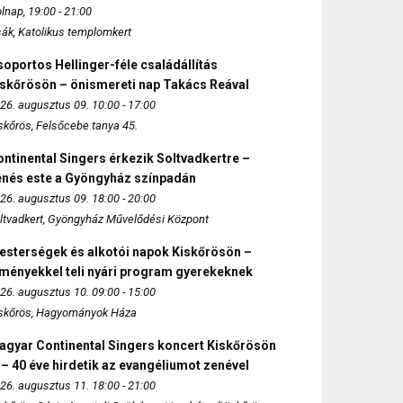
lnap, 19:00 - 21:00
sák, Katolikus templomkert
oportos Hellinger-féle családállítás
iskőrösön – önismereti nap Takács Reával
26. augusztus 09. 10:00 - 17:00
skőrös, Felsőcebe tanya 45.
ntinental Singers érkezik Soltvadkertre –
enés este a Gyöngyház színpadán
26. augusztus 09. 18:00 - 20:00
ltvadkert, Gyöngyház Művelődési Központ
esterségek és alkotói napok Kiskőrösön –
lményekkel teli nyári program gyerekeknek
26. augusztus 10. 09:00 - 15:00
skőrös, Hagyományok Háza
agyar Continental Singers koncert Kiskőrösön
 – 40 éve hirdetik az evangéliumot zenével
26. augusztus 11. 18:00 - 21:00