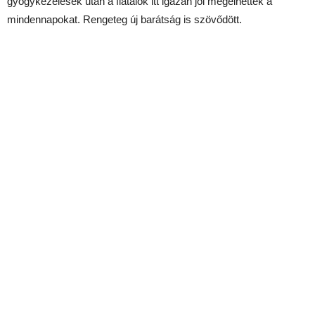
gyógykezelések után a fiatalok itt igazán jól megélhették a
mindennapokat. Rengeteg új barátság is szövődött.