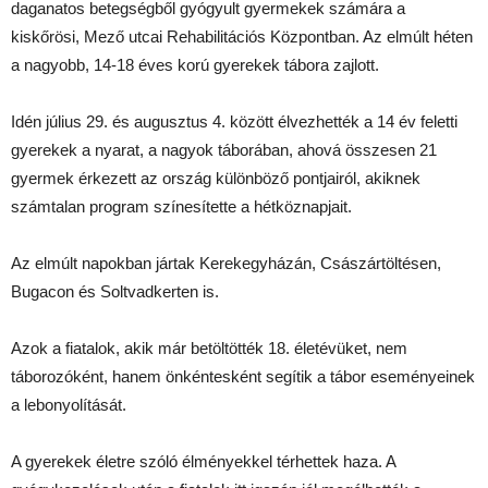
daganatos betegségből gyógyult gyermekek számára a
kiskőrösi, Mező utcai Rehabilitációs Központban. Az elmúlt héten
a nagyobb, 14-18 éves korú gyerekek tábora zajlott.
Idén július 29. és augusztus 4. között élvezhették a 14 év feletti
gyerekek a nyarat, a nagyok táborában, ahová összesen 21
gyermek érkezett az ország különböző pontjairól, akiknek
számtalan program színesítette a hétköznapjait.
Az elmúlt napokban jártak Kerekegyházán, Császártöltésen,
Bugacon és Soltvadkerten is.
Azok a fiatalok, akik már betöltötték 18. életévüket, nem
táborozóként, hanem önkéntesként segítik a tábor eseményeinek
a lebonyolítását.
A gyerekek életre szóló élményekkel térhettek haza. A