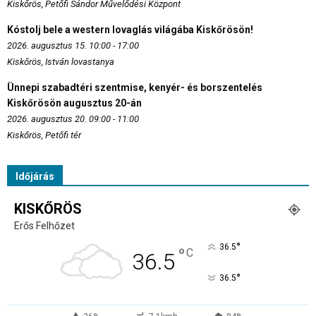
Kiskőrös, Petőfi Sándor Művelődési Központ
Kóstolj bele a western lovaglás világába Kiskőrösön!
2026. augusztus 15. 10:00 - 17:00
Kiskőrös, István lovastanya
Ünnepi szabadtéri szentmise, kenyér- és borszentelés
Kiskőrösön augusztus 20-án
2026. augusztus 20. 09:00 - 11:00
Kiskőrös, Petőfi tér
Időjárás
KISKŐRÖS
Erős Felhőzet
°
36.5
°
C
36.5
°
36.5