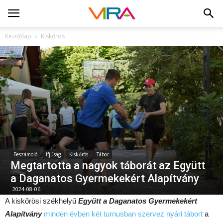
Kezdőlap
Kiskőrös
Beszámoló
Ifjúság
Kiskőrös
Tábor
Megtartotta a nagyok táborát az Együtt
a Daganatos Gyermekekért Alapítvány
2024-08-06
A kiskőrösi székhelyű
Együtt a Daganatos Gyermekekért
Alapítvány
minden évben két turnusban szervez nyári tábort
a