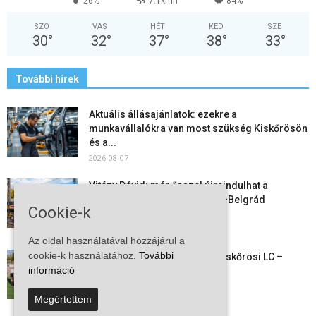
26%
7.1kmh
84%
SZO
VAS
HÉT
KED
SZE
30
°
32
°
37
°
38
°
33
°
További hírek
Aktuális állásajánlatok: ezekre a
munkavállalókra van most szükség Kiskőrösön
és a...
2026-08-07
Vitézy Dávid: már ősszel újraindulhat a
személyszállítás a Budapest–Belgrád
Cookie-k
vasútvonalon
2026-08-06
Az oldal használatával hozzájárul a
cookie-k használatához.
További
Megkezdte a felkészülést a Kiskőrösi LC –
információ
együtt maradt a keret,...
2026-08-06
Megértettem