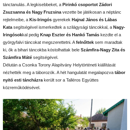
tánctanulás. A legkisebbeket, a
Pirinkó csoportot Zádori
Zsuzsanna
és Nagy
Fruzsina
vezette be játékosan a néptánc
rejtelmeibe, a
Kis-Iringós
gyerekek
Hajnal
János
és Lábas
Kata
segítségével ismerkedtek a szilágysági táncokkal, a
Nagy-
Iringósok
kal pedig
Knap Eszter és Hankó
Tamás
kezdte el a
györgyfalvi táncokat megszerettetni. A
felnőttek
sem maradtak
ki, ők a bihari táncokba kóstolhattak bele
Számfira-Nagy
Zita
és
Számfira
Máté
segítségével.
Délután a Csonka Torony Alapítvány Helytörténeti kiállítását
nézhették meg a táborozók. A hét hangulatát megalapozva
tábor
nyitó esti táncházra
került sor a Talléros Együttes
közreműködésével.