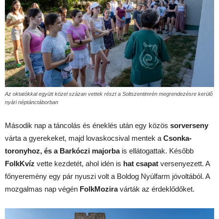
Az oktatókkal együtt közel százan vettek részt a Soltszentimrén megrendezésre kerülő
nyári néptánctáborban
Második nap a táncolás és éneklés után egy közös
sorverseny
várta a gyerekeket, majd lovaskocsival mentek a
Csonka-
toronyhoz, és a
Barkóczi
majorba
is ellátogattak. Később
FolkKvíz
vette kezdetét, ahol idén is
hat csapat
versenyezett. A
főnyeremény
egy pár nyuszi volt a
Boldog Nyúlfarm
jóvoltából. A
mozgalmas nap végén
FolkMozira
várták az érdeklődőket.