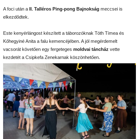
A foci után a
II. Talléros Ping-pong Bajnokság
meccsei is
elkezdődtek.
Este kenyérlángost készített a táborozóknak Tóth Tímea és
Kőhegyiné Anita a falu kemencéjében. A jól megérdemelt
vacsorát követően egy fergeteges
moldvai táncház
vette
kezdetét a
Csipkefa Zenekar
nak köszönhetően.