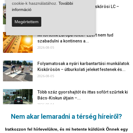
cookie-k használatához.
További
Megkezdte a felkészülést a Kiskőrösi LC –
információ
együtt maradt a keret,...
2026-08-06
Megértettem
Mi történik Európa felett? Ezért nem tud
szabadulni a kontinens a...
2026-08-05
Folyamatosak a nyári karbantartási munkálatok
Kiskőrösön – útburkolati jeleket festenek és...
2026-08-05
Több száz gyorshajtót és ittas sofőrt szűrtek ki
Bács-Kiskun útjain –...
2026-08-04
Nem akar lemaradni a térség híreiről?
Elektronikus nyugtaadat-szolgáltatás: négy
hónapos átállási időszakot biztosít a NAV a
Iratkozzon fel hírlevelükre, és mi hetente küldünk Önnek egy
vállalkozásoknak