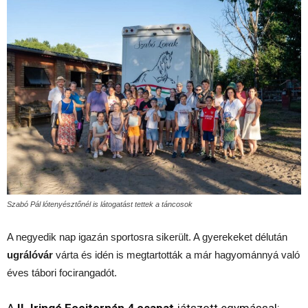
Szabó Pál lótenyésztőnél is látogatást tettek a táncosok
A negyedik nap igazán sportosra sikerült. A gyerekeket délután
ugrálóvár
várta és idén is megtartották a már hagyománnyá való
éves tábori focirangadót.
A
II. Iringó Focitornán 4 csapat
játszott egymással: