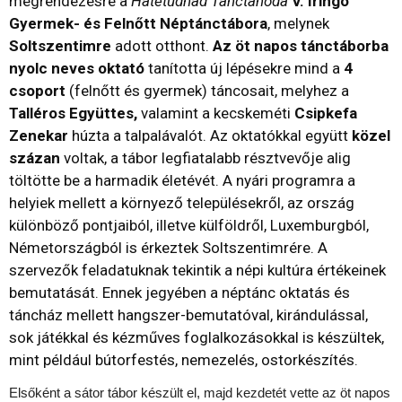
megrendezésre a
Hatetudnád Tánctanoda
V. Iringó
Gyermek- és Felnőtt Néptánctábora
, melynek
Soltszentimre
adott otthont.
Az öt napos tánctáborba
nyolc neves oktató
tanította új lépésekre mind a
4
csoport
(felnőtt és gyermek) táncosait, melyhez a
Talléros Együttes,
valamint a kecskeméti
Csipkefa
Zenekar
húzta a talpalávalót. Az oktatókkal együtt
közel
százan
voltak, a tábor legfiatalabb résztvevője alig
töltötte be a harmadik életévét.
A nyári programra a
helyiek mellett a környező településekről, az ország
különböző pontjaiból, illetve külföldről, Luxemburgból,
Németországból is érkeztek Soltszentimrére. A
szervezők feladatuknak tekintik a népi kultúra értékeinek
bemutatását. Ennek jegyében a néptánc oktatás és
táncház mellett hangszer-bemutatóval, kirándulással,
sok játékkal és kézműves foglalkozásokkal is készültek,
mint például bútorfestés, nemezelés, ostorkészítés.
Elsőként a sátor tábor készült el, majd kezdetét vette az öt napos