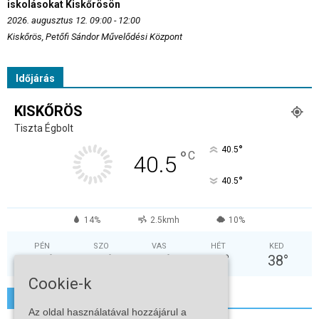
iskolásokat Kiskőrösön
2026. augusztus 12. 09:00 - 12:00
Kiskőrös, Petőfi Sándor Művelődési Központ
Időjárás
KISKŐRÖS
Tiszta Égbolt
°
40.5
°
C
40.5
°
40.5
14%
2.5kmh
10%
PÉN
SZO
VAS
HÉT
KED
36
°
31
°
32
°
34
°
38
°
Cookie-k
További hírek
Az oldal használatával hozzájárul a