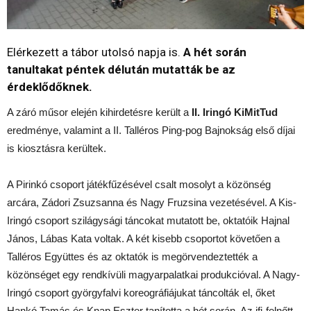
Elérkezett a tábor utolsó napja is.
A hét során
tanultakat péntek délután mutatták be az
érdeklődőknek.
A záró műsor elején kihirdetésre került a
II. Iringó KiMitTud
eredménye, valamint a II.
Talléros
Ping-pog Bajnokság első díjai
is kiosztásra kerültek.
A Pirinkó csoport játékfűzésével csalt mosolyt a közönség
arcára,
Zádori
Zsuzsanna és
Nagy
Fruzsina vezetésével. A Kis-
Iringó csoport szilágysági táncokat mutatott be, oktatóik
Hajnal
János,
Lábas
Kata voltak. A két kisebb csoportot követően a
Talléros Együttes és az oktatók is megörvendeztették a
közönséget egy rendkívüli magyarpalatkai produkcióval. A Nagy-
Iringó csoport györgyfalvi koreográfiájukat táncolták el, őket
Hankó
Tamás és Knap Eszter tanította a hét során. Az ifi-felnőtt