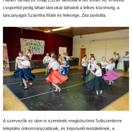
csoporttól pedig bihari táncokat láthatott a lelkes közönség, a
táncanyagot
Számfira
Máté és felesége, Zita tanította.
A szervezők e
z úton is szeretnék megköszönni Soltszentimre
település önkormányzatának, és képviselő-testületének, a