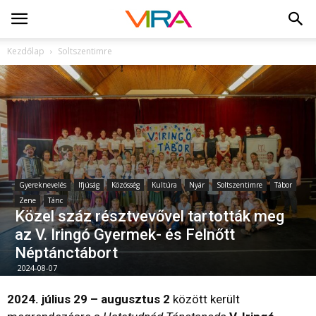
Kezdőlap
Soltszentimre
Gyereknevelés
Ifjúság
Közösség
Kultúra
Nyár
Soltszentimre
Tábor
Zene
Tánc
Közel száz résztvevővel tartották meg
az V. Iringó Gyermek- és Felnőtt
Néptánctábort
2024-08-07
2024. július 29 – augusztus 2
között került