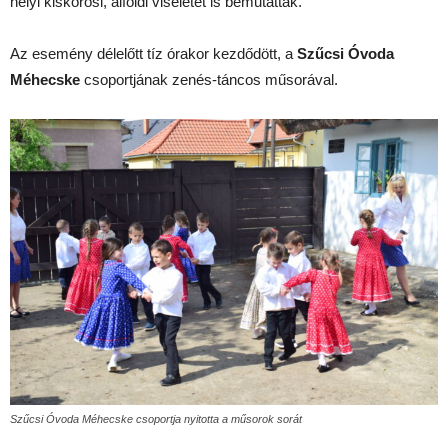
helyi kiskőrösi, alföldi viseletet is bemutatták.
Az esemény délelőtt tíz órakor kezdődött, a
Szűcsi Óvoda
Méhecske
csoportjának zenés-táncos műsorával.
Szűcsi Óvoda Méhecske csoportja nyitotta a műsorok sorát