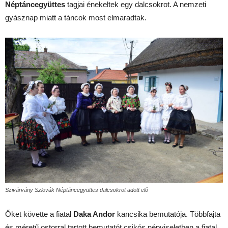
Néptáncegyüttes
tagjai énekeltek egy dalcsokrot. A nemzeti
gyásznap miatt a táncok most elmaradtak.
Szivárvány Szlovák Néptáncegyüttes dalcsokrot adott elő
Őket követte a fiatal
Daka Andor
kancsika bemutatója. Többfajta
és méretű ostorral tartott bemutatót csikós népviseletben a fiatal