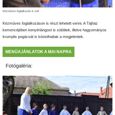
Kézműves foglalkozás is volt
Kézműves foglalkozáson is részt lehetett venni. A Tájház
kemencéjében kenyérlángost is sütöttek, illetve hagyományos
krumplis pogácsát is kóstolhattak a megjelentek.
MENÜAJÁNLATOK A MAI NAPRA
Fotógaléria: