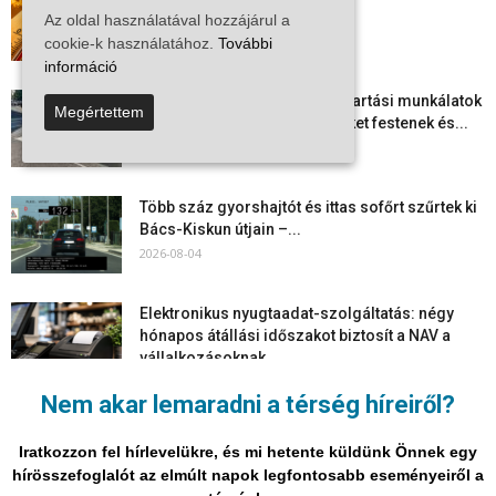
szabadulni a kontinens a...
Az oldal használatával hozzájárul a
2026-08-05
cookie-k használatához.
További
információ
Folyamatosak a nyári karbantartási munkálatok
Megértettem
Kiskőrösön – útburkolati jeleket festenek és...
2026-08-05
Több száz gyorshajtót és ittas sofőrt szűrtek ki
Bács-Kiskun útjain –...
2026-08-04
Elektronikus nyugtaadat-szolgáltatás: négy
hónapos átállási időszakot biztosít a NAV a
vállalkozásoknak
2026-08-04
Nem akar lemaradni a térség híreiről?
Megjelent a 2026/2027-es tanév rendje – itt
vannak a legfontosabb dátumok
Iratkozzon fel hírlevelükre, és mi hetente küldünk Önnek egy
2026-08-03
hírösszefoglalót az elmúlt napok legfontosabb eseményeiről a