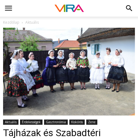
Kezdőlap
Aktuális
Aktuális
Érdekességek
Gasztronómia
Kiskőrös
Zene
Tájházak és Szabadtéri