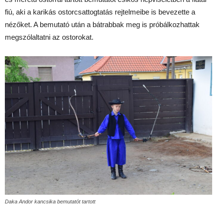
fiú, aki a karikás ostorcsattogtatás rejtelmeibe is bevezette a
nézőket. A bemutató után a bátrabbak meg is próbálkozhattak
megszólaltatni az ostorokat.
Daka Andor kancsika bemutatót tartott