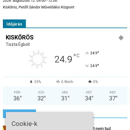
2026. augusztus 12. 09:00 - 12:00
Kiskőrös, Petőfi Sándor Művelődési Központ
Időjárás
KISKŐRÖS
Tiszta Égbolt
°
24.9
°
C
24.9
°
24.9
33%
0.9kmh
0%
PÉN
SZO
VAS
HÉT
KED
36
°
32
°
31
°
34
°
37
°
További hírek
Cookie-k
Mi történik Európa felett? Ezért nem tud