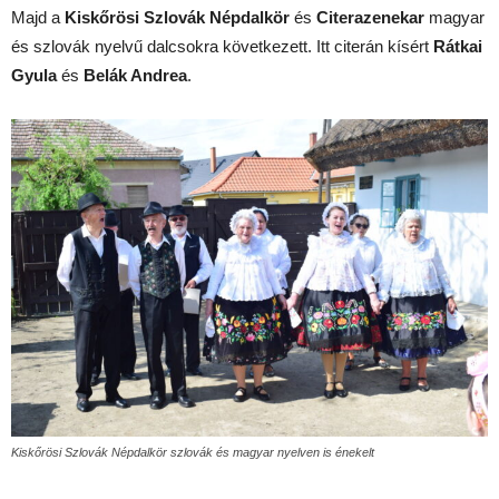
Majd a
Kiskőrösi Szlovák Népdalkör
és
Citerazenekar
magyar
és szlovák nyelvű dalcsokra következett. Itt citerán kísért
Rátkai
Gyula
és
Belák Andrea
.
Kiskőrösi Szlovák Népdalkör szlovák és magyar nyelven is énekelt