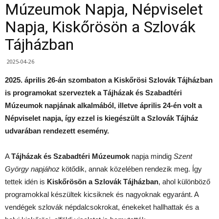
Múzeumok Napja, Népviselet
Napja, Kiskőrösön a Szlovák
Tájházban
2025-04-26
2025. április 26-án szombaton a Kiskőrösi Szlovák Tájházban
is programokat szerveztek a Tájházak és Szabadtéri
Múzeumok napjának alkalmából, illetve április 24-én volt a
Népviselet napja, így ezzel is kiegészült a Szlovák Tájház
udvarában rendezett esemény.
A
Tájházak és Szabadtéri Múzeumok
napja mindig
Szent
György napjához
kötődik, annak közelében rendezik meg. Így
tettek idén is
Kiskőrösön a Szlovák Tájházban
, ahol különböző
programokkal készültek kicsiknek és nagyoknak egyaránt. A
vendégek szlovák népdalcsokrokat, énekeket hallhattak és a