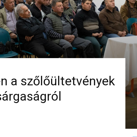
n a szőlőültetvények
sárgaságról