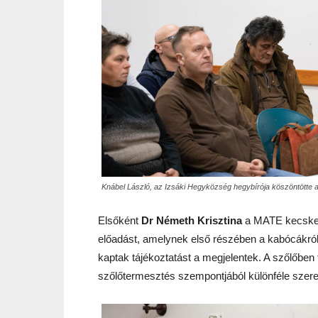
Knábel László, az Izsáki Hegyközség hegybírója köszöntötte a
Elsőként
Dr Németh Krisztina
a MATE kecskem
előadást, amelynek első részében a kabócákró
kaptak tájékoztatást a megjelentek. A szőlőben
szőlőtermesztés szempontjából különféle szer