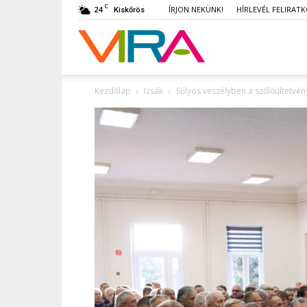
C
24
ÍRJON NEKÜNK!
HÍRLEVÉL FELIRAT
Kiskőrös
VIRA
Kezdőlap
Izsák
Súlyos veszélyben a szőlőültetvén