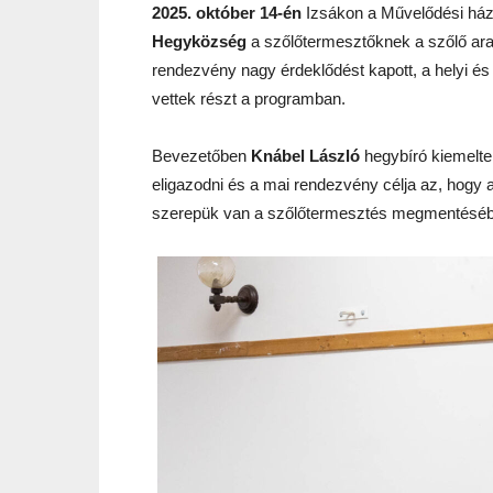
2025. október 14-én
Izsákon a Művelődési házb
Hegyközség
a szőlőtermesztőknek a szőlő ar
rendezvény nagy érdeklődést kapott, a helyi és 
vettek részt a programban.
Bevezetőben
Knábel László
hegybíró kiemelte
eligazodni és a mai rendezvény célja az, hogy 
szerepük van a szőlőtermesztés megmentéséb