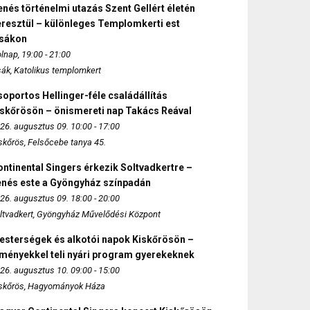
nés történelmi utazás Szent Gellért életén
eresztül – különleges Templomkerti est
zsákon
lnap, 19:00 - 21:00
sák, Katolikus templomkert
oportos Hellinger-féle családállítás
iskőrösön – önismereti nap Takács Reával
26. augusztus 09. 10:00 - 17:00
skőrös, Felsőcebe tanya 45.
ntinental Singers érkezik Soltvadkertre –
enés este a Gyöngyház színpadán
26. augusztus 09. 18:00 - 20:00
ltvadkert, Gyöngyház Művelődési Központ
esterségek és alkotói napok Kiskőrösön –
lményekkel teli nyári program gyerekeknek
26. augusztus 10. 09:00 - 15:00
skőrös, Hagyományok Háza