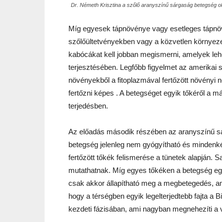
Dr. Németh Krisztina a szőlő aranyszínű sárgaság betegség oka
Míg egyesek tápnövénye vagy esetleges tápnövé
szőlőültetvényekben vagy a közvetlen környez
kabócákat kell jobban megismerni, amelyek le
terjesztésében. Legfőbb figyelmet az amerikai sz
növényekből a fitoplazmával fertőzött növényi n
fertőzni képes . A betegséget egyik tőkéről a m
terjedésben.
Az előadás második részében az aranyszínű sár
betegség jelenleg nem gyógyítható és mindenké
fertőzött tőkék felismerése a tünetek alapján. S
mutathatnak. Míg egyes tőkéken a betegség egy
csak akkor állapítható meg a megbetegedés, am
hogy a térségben egyik legelterjedtebb fajta a
kezdeti fázisában, ami nagyban megnehezíti a