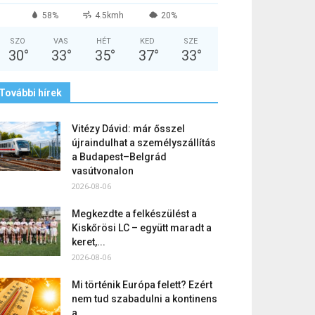
58%
4.5kmh
20%
SZO
VAS
HÉT
KED
SZE
30
°
33
°
35
°
37
°
33
°
További hírek
Vitézy Dávid: már ősszel
újraindulhat a személyszállítás
a Budapest–Belgrád
vasútvonalon
2026-08-06
Megkezdte a felkészülést a
Kiskőrösi LC – együtt maradt a
keret,...
2026-08-06
Mi történik Európa felett? Ezért
nem tud szabadulni a kontinens
a...