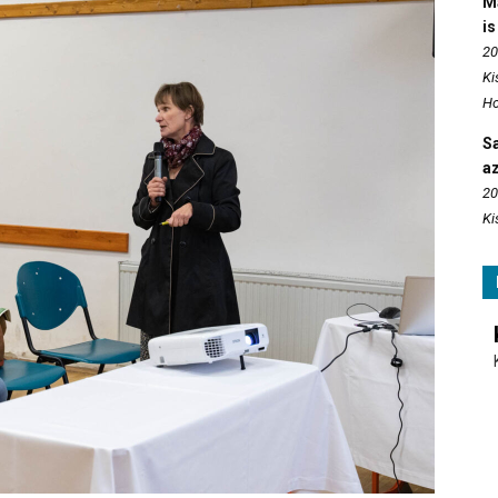
M
is
20
Ki
Ho
S
az
20
Ki