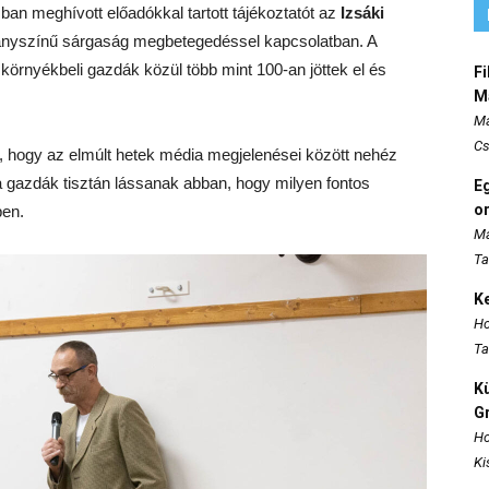
an meghívott előadókkal tartott tájékoztatót az
Izsáki
anyszínű sárgaság megbetegedéssel kapcsolatban. A
környékbeli gazdák közül több mint 100-an jöttek el és
Fi
M
Ma
Cs
, hogy az elmúlt hetek média megjelenései között nehéz
a gazdák tisztán lássanak abban, hogy milyen fontos
E
o
en.
Ma
Ta
K
Ho
Ta
K
Gr
Ho
Ki