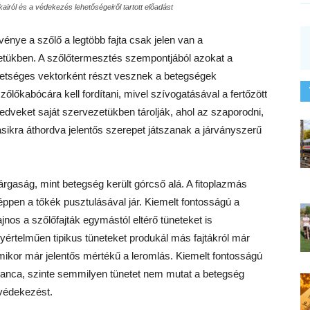
iról és a védekezés lehetőségeiről tartott előadást
nye a szőlő a legtöbb fajta csak jelen van a
etükben. A szőlőtermesztés szempontjából azokat a
hetséges vektorként részt vesznek a betegségek
őlőkabócára kell fordítani, mivel szívogatásával a fertőzött
edveket saját szervezetükben tárolják, ahol az szaporodni,
ásikra áthordva jelentős szerepet játszanak a járványszerű
gaság, mint betegség került górcső alá. A fitoplazmás
ppen a tőkék pusztulásával jár. Kiemelt fontosságú a
ajnos a szőlőfajták egymástól eltérő tüneteket is
értelműen tipikus tüneteket produkál más fajtákról már
ikor már jelentős mértékű a leromlás. Kiemelt fontosságú
 Bianca, szinte semmilyen tünetet nem mutat a betegség
 védekezést.