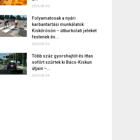
2026-08-05
Folyamatosak a nyári
karbantartási munkálatok
Kiskőrösön – útburkolati jeleket
festenek és...
2026-08-05
Több száz gyorshajtót és ittas
sofőrt szűrtek ki Bács-Kiskun
útjain –...
2026-08-04