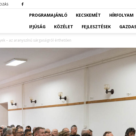
KOZÁS
PROGRAMAJÁNLÓ
KECSKEMÉT
HÍRFOLYAM
IFJÚSÁG
KÖZÉLET
FEJLESZTÉSEK
GAZDA
yek – az aranyszínű sárgaságról érthetően