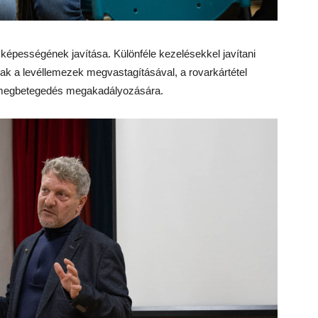
képességének javítása. Különféle kezelésekkel javítani
sak a levéllemezek megvastagításával, a rovarkártétel
ű megbetegedés megakadályozására.