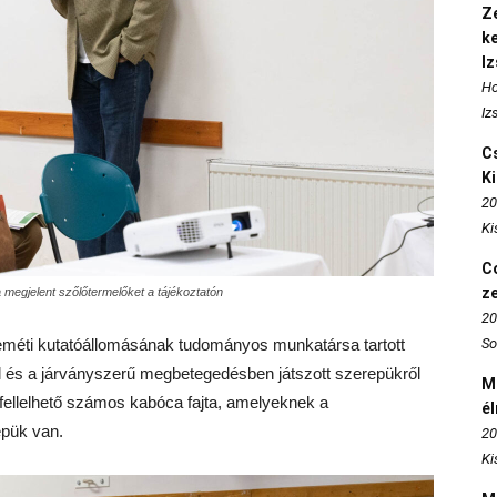
Ze
k
I
Ho
Iz
Cs
K
20
Ki
Co
z
 megjelent szőlőtermelőket a tájékoztatón
20
éti kutatóállomásának tudományos munkatársa tartott
So
l és a járványszerű megbetegedésben játszott szerepükről
M
 fellelhető számos kabóca fajta, amelyeknek a
é
epük van.
20
Ki