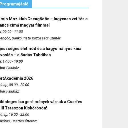
Programajánló
lmio Moziklub Csengődön – Ingyenes vetítés a
ancs című magyar filmmel
, 09:00 - 11:00
engőd, Dankó Pista Közösségi Színtér
gészséges életmód és a hagyományos kínai
rvoslás – előadás Tabdiban
, 17:00 - 19:00
bdi, Faluház
ertAkadémia 2026
lnap, 08:00 - 20:00
bdi, Faluház
ülönleges burgerélmények várnak a Cserfes
ill Teraszon Kiskőrösön!
lnap, 16:00 - 22:00
skőrös, Cserfes étterem