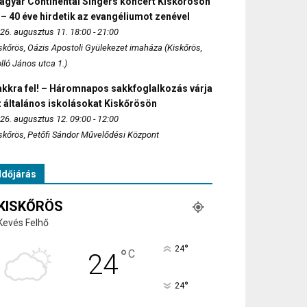
agyar Continental Singers koncert Kiskőrösön
 – 40 éve hirdetik az evangéliumot zenével
26. augusztus 11. 18:00 - 21:00
skőrös, Oázis Apostoli Gyülekezet imaháza (Kiskőrös,
lló János utca 1.)
akkra fel! – Háromnapos sakkfoglalkozás várja
 általános iskolásokat Kiskőrösön
26. augusztus 12. 09:00 - 12:00
skőrös, Petőfi Sándor Művelődési Központ
Időjárás
KISKŐRÖS
Kevés Felhő
°
24
°
C
24
°
24