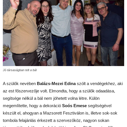
Jó társaságban telt a bál
A szülők nevében
Balázs-Mezei Edina
szólt a vendégekhez, aki
az est főszervezője volt. Elmondta, hogy a szülők odaadása,
segítsége nélkül a bál nem jöhetett volna létre. Külön
megemlítette, hogy a dekoráció
Soós Emese
segítségével
készült el, ahogyan a Mazsorett Fesztiválon is, illetve sok-sok
tombola felajánlás érkezett a szervezőköz, nagyon sokan