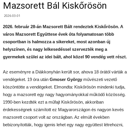
Mazsorett Bál Kiskőrösön
2026-03-01
2026. február 28-án Mazsorett Bált rendeztek Kiskőrösön. A
város Mazsorett Együttese évek óta folyamatosan több
csoportban is halmozza a sikereket, most azonban új
helyszínen, és nagy lelkesedéssel szervezték meg a
gyermekek szülei az idei bált, ahol közel 90 vendég vett részt.
Az eseményre a Diákkonyhán került sor, ahova 18 órától várták a
vendégeket. 19 óra után
Gmoser György
művészeti vezető
köszöntötte a vendégeket. Elmondta: Kiskőrösön mindenki tudja,
hogy a mazsorett egy nagy hagyományokkal működő közösség.
1990-ben kezdték ezt a műfajt Kiskőrösön, akkoriban
érdekességnek számított ez Magyarországon és nagyon kevés
mazsorett csoport volt az országban. Az elmúlt években
bebizonyították, hogy igenis lehet egy nagy együttest létrehozni,