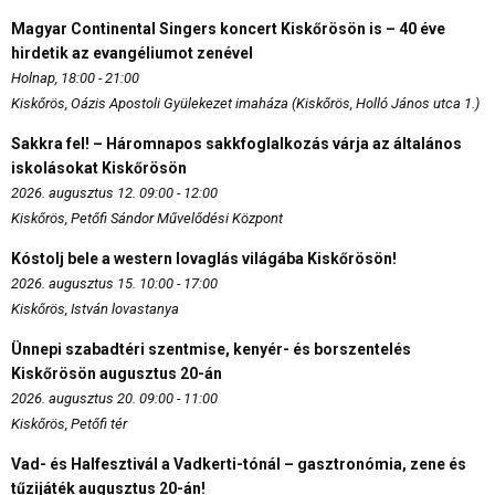
Magyar Continental Singers koncert Kiskőrösön is – 40 éve
hirdetik az evangéliumot zenével
Holnap, 18:00 - 21:00
Kiskőrös, Oázis Apostoli Gyülekezet imaháza (Kiskőrös, Holló János utca 1.)
Sakkra fel! – Háromnapos sakkfoglalkozás várja az általános
iskolásokat Kiskőrösön
2026. augusztus 12. 09:00 - 12:00
Kiskőrös, Petőfi Sándor Művelődési Központ
Kóstolj bele a western lovaglás világába Kiskőrösön!
2026. augusztus 15. 10:00 - 17:00
Kiskőrös, István lovastanya
Ünnepi szabadtéri szentmise, kenyér- és borszentelés
Kiskőrösön augusztus 20-án
2026. augusztus 20. 09:00 - 11:00
Kiskőrös, Petőfi tér
Vad- és Halfesztivál a Vadkerti-tónál – gasztronómia, zene és
tűzijáték augusztus 20-án!