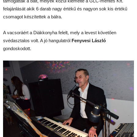
támogatták a bált, melyek közül kiemelte a GLC-mentes Kft.
felajánlását akik 6 darab nagy értékű és nagyon sok kis értékű
csomagot készítettek a bálra.
A vacsoráért a Diákkonyha felelt, mely a levest követően
svédasztalos volt. A jó hangulatról
Fenyvesi László
gondoskodott.