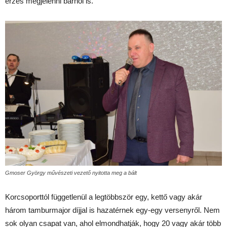
érzés megjelenni bárhol is.
Gmoser György művészeti vezető nyitotta meg a bált
Korcsoporttól függetlenül a legtöbbször egy, kettő vagy akár
három tamburmajor díjjal is hazatérnek egy-egy versenyről. Nem
sok olyan csapat van, ahol elmondhatják, hogy 20 vagy akár több