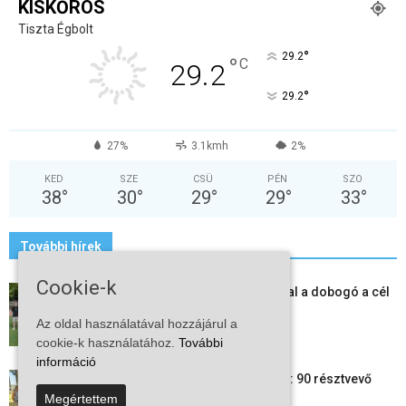
KISKŐRÖS
Tiszta Égbolt
°
29.2
°
C
29.2
°
29.2
27%
3.1kmh
2%
KED
SZE
CSÜ
PÉN
SZO
38
°
30
°
29
°
29
°
33
°
További hírek
Cookie-k
Kiskőrösi LC II.: öt új játékossal a dobogó a cél
2026-08-09
Az oldal használatával hozzájárul a
cookie-k használatához.
További
információ
24 órás futás a Vadkerti-tónál: 90 résztvevő
1180 kilométert teljesített
Megértettem