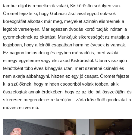
tambur díjjal is rendelkezik valaki, Kiskőrösön sok ilyen van.
Örömét fejezte ki, hogy Gubacsi Zsófiával együtt sok-sok
koreográfiát alkottak már meg, melyeket szintén elismernek a
legtöbb versenyen. Már egészen óvodás kortól tudják indítani a
gyermekeknek az oktatást. Munkájuk sikerességét az mutatja a
legjobban, hogy a felnőtt csapatban harminc évesek is vannak.
Ez nagyon fontos dolog és egyben mérvadó is, mert valaki
elmegy egyetemre vagy elszakad Kiskőröstől. Utána visszajön
felnőttként több éves kihagyás után, mert szeretné csinálni és
nem akarja abbahagyni, hiszen ez egy jó csapat. Örömét fejezte
ki a szülőknek, hogy minden csoportból voltak többen, akik
összefogtak annak érdekében, hogy ez az idei bál összejöjjön, és
sikeresen megrendezésre kerüljön – zárta köszöntő gondolatait a
művészeti vezető.