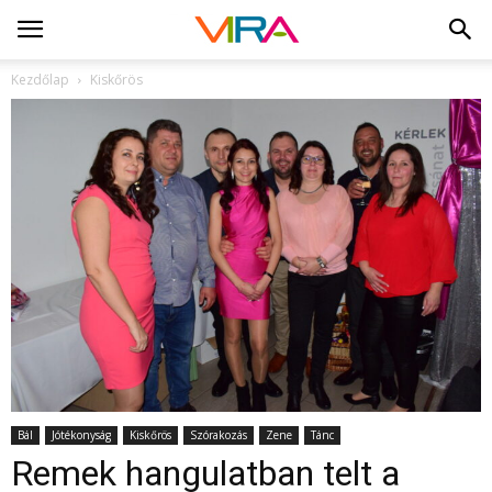
Kezdőlap
Kiskőrös
Bál
Jótékonyság
Kiskőrös
Szórakozás
Zene
Tánc
Remek hangulatban telt a