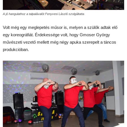
A jó hangulathoz a talpalávalót Fenyvesi László szolgáltatta
Volt még egy meglepetés műsor is, melyen a szülők adtak elő
egy koreográfiát. Érdekessége volt, hogy Gmoser György
művészeti vezető mellett még négy apuka szerepelt a táncos
produkcióban.