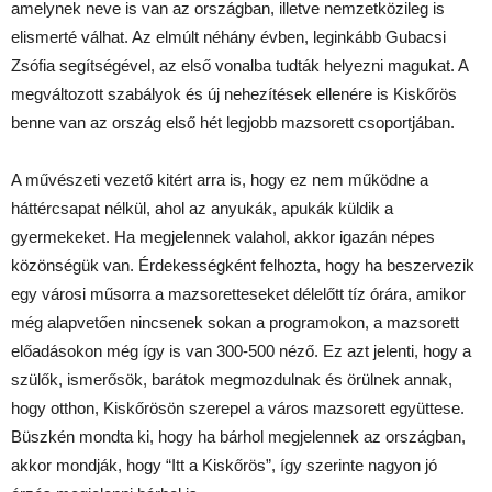
amelynek neve is van az országban, illetve nemzetközileg is
elismerté válhat. Az elmúlt néhány évben, leginkább Gubacsi
Zsófia segítségével, az első vonalba tudták helyezni magukat. A
megváltozott szabályok és új nehezítések ellenére is Kiskőrös
benne van az ország első hét legjobb mazsorett csoportjában.
A művészeti vezető kitért arra is, hogy ez nem működne a
háttércsapat nélkül, ahol az anyukák, apukák küldik a
gyermekeket. Ha megjelennek valahol, akkor igazán népes
közönségük van. Érdekességként felhozta, hogy ha beszervezik
egy városi műsorra a mazsoretteseket délelőtt tíz órára, amikor
még alapvetően nincsenek sokan a programokon, a mazsorett
előadásokon még így is van 300-500 néző. Ez azt jelenti, hogy a
szülők, ismerősök, barátok megmozdulnak és örülnek annak,
hogy otthon, Kiskőrösön szerepel a város mazsorett együttese.
Büszkén mondta ki, hogy ha bárhol megjelennek az országban,
akkor mondják, hogy “Itt a Kiskőrös”, így szerinte nagyon jó