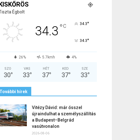
KISKŐRÖS
Tiszta Égbolt
°
34.3
°
C
34.3
°
34.3
26%
5.7kmh
4%
SZO
VAS
HÉT
KED
SZE
30
°
33
°
37
°
37
°
33
°
További hírek
Vitézy Dávid: már ősszel
újraindulhat a személyszállítás
a Budapest–Belgrád
vasútvonalon
2026-08-06