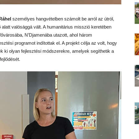
Ráhel
személyes hangvételben számolt be arról az útról,
ő alatt valósággá vált. A humanitárius misszió keretében
fővárosába, N’Djamenába utazott, ahol három
ési programot indítottak el. A projekt célja az volt, hogy
ki olyan fejlesztési módszerekre, amelyek segíthetik a
ejlődését.