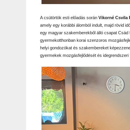
A csütörtök esti előadás során
Vikorné Csvila 
amely egy korábbi álomból indult, majd rövid id
egy magyar szakemberekből álló csapat Csád 
gyermekotthonban korai szenzoros mozgásfejleszt
helyi gondozókat és szakembereket képezzenek 
gyermekek mozgásfejlődését és idegrendszeri f