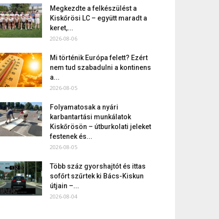
Megkezdte a felkészülést a
Kiskőrösi LC – együtt maradt a
keret,...
2026-08-06
Mi történik Európa felett? Ezért
nem tud szabadulni a kontinens
a...
2026-08-05
Folyamatosak a nyári
karbantartási munkálatok
Kiskőrösön – útburkolati jeleket
festenek és...
2026-08-05
Több száz gyorshajtót és ittas
sofőrt szűrtek ki Bács-Kiskun
útjain –...
2026-08-04