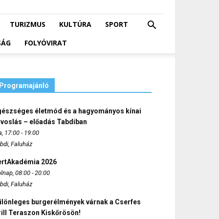
TURIZMUS
KULTÚRA
SPORT
SÁG
FOLYÓVIRAT
Programajánló
gészséges életmód és a hagyományos kínai
rvoslás – előadás Tabdiban
, 17:00 - 19:00
bdi, Faluház
ertAkadémia 2026
lnap, 08:00 - 20:00
bdi, Faluház
ülönleges burgerélmények várnak a Cserfes
ill Teraszon Kiskőrösön!