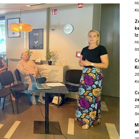
Ho
Ki
Ze
k
I
Ho
Iz
Cs
K
20
Ki
Co
z
20
So
M
é
20