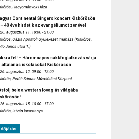
skőrös, Hagyományok Háza
agyar Continental Singers koncert Kiskőrösön
 – 40 éve hirdetik az evangéliumot zenével
26. augusztus 11. 18:00 - 21:00
skőrös, Oázis Apostoli Gyülekezet imaháza (Kiskőrös,
lló János utca 1.)
akkra fel! – Háromnapos sakkfoglalkozás várja
 általános iskolásokat Kiskőrösön
26. augusztus 12. 09:00 - 12:00
skőrös, Petőfi Sándor Művelődési Központ
stolj bele a western lovaglás világába
iskőrösön!
26. augusztus 15. 10:00 - 17:00
skőrös, István lovastanya
Időjárás