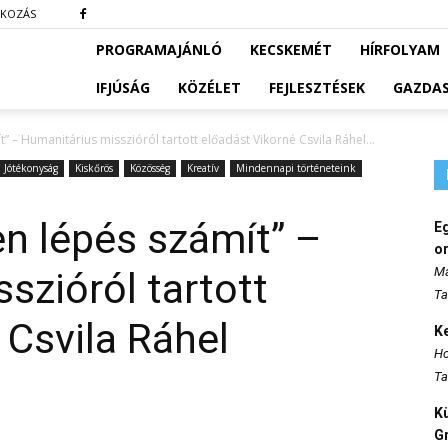
TKOZÁS
PROGRAMAJÁNLÓ
KECSKEMÉT
HÍRFOLYAM
IFJÚSÁG
KÖZÉLET
FEJLESZTÉSEK
GAZDA
 – Humanitárius misszióról tartott előadást Vikorné Csvila Ráhel...
Jótékonyság
Kiskőrös
Közösség
Kreatív
Mindennapi történeteink
n lépés számít” –
E
o
Ma
szióról tartott
Ta
 Csvila Ráhel
K
Ho
Ta
K
Gr