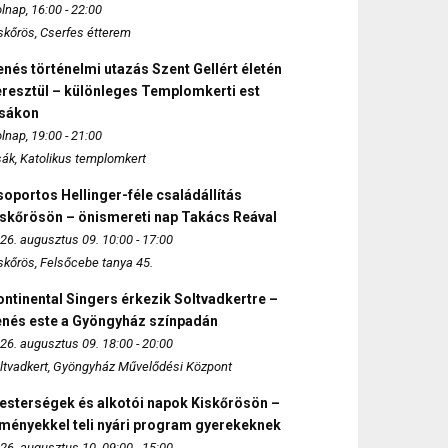
lnap, 16:00 - 22:00
skőrös, Cserfes étterem
nés történelmi utazás Szent Gellért életén
eresztül – különleges Templomkerti est
zsákon
lnap, 19:00 - 21:00
sák, Katolikus templomkert
oportos Hellinger-féle családállítás
iskőrösön – önismereti nap Takács Reával
26. augusztus 09. 10:00 - 17:00
skőrös, Felsőcebe tanya 45.
ntinental Singers érkezik Soltvadkertre –
enés este a Gyöngyház színpadán
26. augusztus 09. 18:00 - 20:00
ltvadkert, Gyöngyház Művelődési Központ
esterségek és alkotói napok Kiskőrösön –
lményekkel teli nyári program gyerekeknek
26. augusztus 10. 09:00 - 15:00