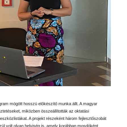
ogram mögött hosszú előkészítő munka állt. A magyar
eztetéseket, miközben összeállították az oktatási
eszközlistákat. A projekt részeként három fejlesztőszobát
zül volt olyan helyiség is, amely korábban mosdóként