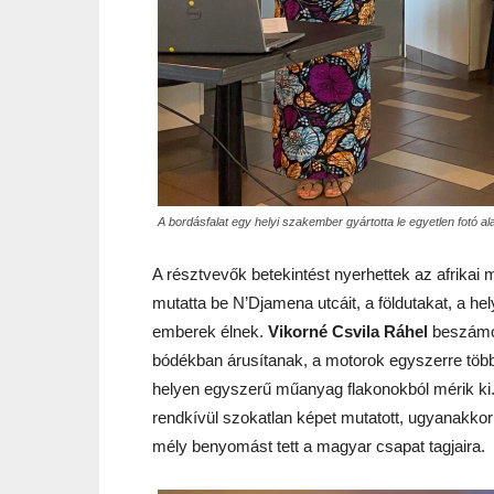
A bordásfalat egy helyi szakember gyártotta le egyetlen fotó al
A résztvevők betekintést nyerhettek az afrika
mutatta be N’Djamena utcáit, a földutakat, a h
emberek élnek.
Vikorné Csvila Ráhel
beszámolt
bódékban árusítanak, a motorok egyszerre több
helyen egyszerű műanyag flakonokból mérik ki.
rendkívül szokatlan képet mutatott, ugyanakko
mély benyomást tett a magyar csapat tagjaira.