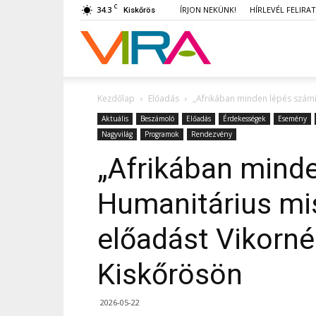
C
34.3
ÍRJON NEKÜNK!
HÍRLEVÉL FELIRA
Kiskőrös
VIRA
Kezdőlap
Előadás
„Afrikában minden lépés számít”
Aktuális
Beszámoló
Előadás
Érdekességek
Esemény
Nagyvilág
Programok
Rendezvény
„Afrikában minde
Humanitárius mis
előadást Vikorné
Kiskőrösön
2026-05-22