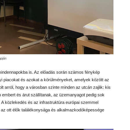
apján
i mindennapokba is. Az előadás során számos fénykép
elyi piacokat és azokat a körülményeket, amelyek között az
 arról, hogy a városban szinte minden az utcán zajlik: kis
 embert és árut szállítanak, az üzemanyagot pedig sok
 A közlekedés és az infrastruktúra európai szemmel
r az ott élők találékonysága és alkalmazkodóképessége