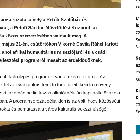
Ki
M
ramsorozata, amely a Petőfi Szülőház és
is
tár, a Petőfi Sándor Művelődési Központ, az
20
ás közös szervezésében valósult meg. A
Ki
május 21-én, csütörtökön Vikorné Csvila Ráhel tartott
Ho
ahol afrikai humanitárius missziójáról és a csádi
S
jlesztési programról mesélt az érdeklődőknek.
az
20
bb különleges program is várta a kiskőrösieket. Az
Ki
ék fel az evangélikus temető történeteit, kedden növény
Kó
észt, szerdán pedig közös alkotói délután kapcsolta össze a
K
n. A programsorozat célja idén is az volt, hogy közösségi
20
tokat és bemutassa a város kulturális sokszínűségét.
Ki