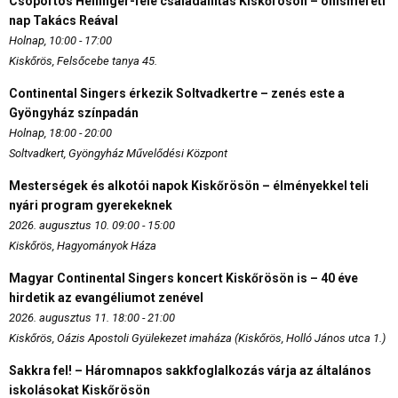
Csoportos Hellinger-féle családállítás Kiskőrösön – önismereti
nap Takács Reával
Holnap, 10:00 - 17:00
Kiskőrös, Felsőcebe tanya 45.
Continental Singers érkezik Soltvadkertre – zenés este a
Gyöngyház színpadán
Holnap, 18:00 - 20:00
Soltvadkert, Gyöngyház Művelődési Központ
Mesterségek és alkotói napok Kiskőrösön – élményekkel teli
nyári program gyerekeknek
2026. augusztus 10. 09:00 - 15:00
Kiskőrös, Hagyományok Háza
Magyar Continental Singers koncert Kiskőrösön is – 40 éve
hirdetik az evangéliumot zenével
2026. augusztus 11. 18:00 - 21:00
Kiskőrös, Oázis Apostoli Gyülekezet imaháza (Kiskőrös, Holló János utca 1.)
Sakkra fel! – Háromnapos sakkfoglalkozás várja az általános
iskolásokat Kiskőrösön