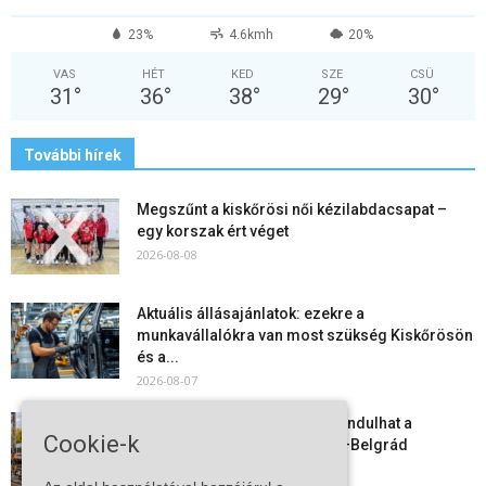
23%
4.6kmh
20%
VAS
HÉT
KED
SZE
CSÜ
31
°
36
°
38
°
29
°
30
°
További hírek
Megszűnt a kiskőrösi női kézilabdacsapat –
egy korszak ért véget
2026-08-08
Aktuális állásajánlatok: ezekre a
munkavállalókra van most szükség Kiskőrösön
és a...
2026-08-07
Vitézy Dávid: már ősszel újraindulhat a
Cookie-k
személyszállítás a Budapest–Belgrád
vasútvonalon