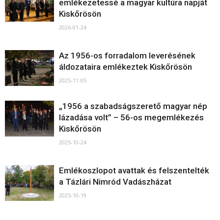
emlékezetessé a magyar kultúra napját
Kiskőrösön
2026-01-24
Az 1956-os forradalom leverésének
áldozataira emlékeztek Kiskőrösön
2025-11-05
„1956 a szabadságszerető magyar nép
lázadása volt” – 56-os megemlékezés
Kiskőrösön
2025-10-24
Emlékoszlopot avattak és felszentelték
a Tázlári Nimród Vadászházat
2025-10-19