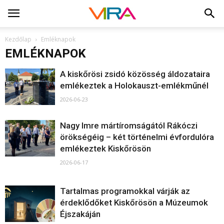
Kezdőlap
Emléknapok
EMLÉKNAPOK
A kiskőrösi zsidó közösség áldozataira
emlékeztek a Holokauszt-emlékműnél
2026-06-23
Nagy Imre mártíromságától Rákóczi
örökségéig – két történelmi évfordulóra
emlékeztek Kiskőrösön
2026-06-17
Tartalmas programokkal várják az
érdeklődőket Kiskőrösön a Múzeumok
Éjszakáján