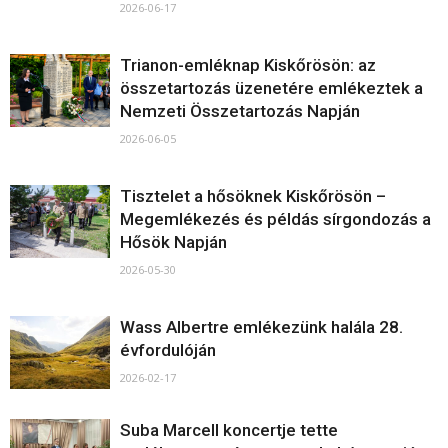
2026-06-17
Trianon-emléknap Kiskőrösön: az
összetartozás üzenetére emlékeztek a
Nemzeti Összetartozás Napján
2026-06-05
Tisztelet a hősöknek Kiskőrösön –
Megemlékezés és példás sírgondozás a
Hősök Napján
2026-05-30
Wass Albertre emlékezünk halála 28.
évfordulóján
2026-02-17
Suba Marcell koncertje tette