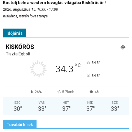
Kóstolj bele a western lovaglás világába Kiskőrösön!
2026. augusztus 15. 10:00 - 17:00
Kiskőrös, István lovastanya
Időjárás
KISKŐRÖS
Tiszta Égbolt
°
34.3
°
C
34.3
°
34.3
26%
5.7kmh
4%
SZO
VAS
HÉT
KED
SZE
30
°
33
°
37
°
37
°
33
°
További hírek