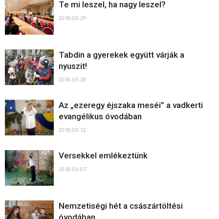
Te mi leszel, ha nagy leszel?
2018-03-29
Tabdin a gyerekek együtt várják a
nyuszit!
2018-03-28
Az „ezeregy éjszaka meséi” a vadkerti
evangélikus óvodában
2018-03-12
Versekkel emlékeztünk
2018-03-07
Nemzetiségi hét a császártöltési
óvodában