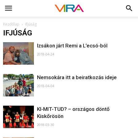
Kezdőlap
Ifjúság
IFJÚSÁG
Izsákon járt Remi a L’ecsó-ból
2018-04-24
Nemsokára itt a beiratkozás ideje
2018-04-04
KI-MIT-TUD? – országos döntő
Kiskőrösön
2018-03-30