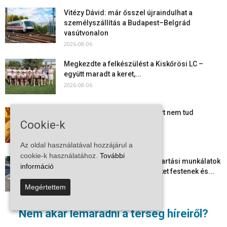
Vitézy Dávid: már ősszel újraindulhat a
személyszállítás a Budapest–Belgrád
vasútvonalon
2026-08-06
Megkezdte a felkészülést a Kiskőrösi LC –
együtt maradt a keret,...
2026-08-06
Mi történik Európa felett? Ezért nem tud
Cookie-k
szabadulni a kontinens a...
2026-08-05
Az oldal használatával hozzájárul a
cookie-k használatához.
További
Folyamatosak a nyári karbantartási munkálatok
információ
Kiskőrösön – útburkolati jeleket festenek és...
2026-08-05
Megértettem
Több száz gyorshajtót és ittas sofőrt szűrtek ki
Nem akar lemaradni a térség híreiről?
Bács-Kiskun útjain –...