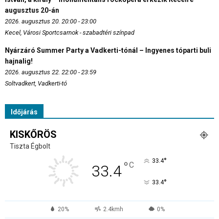
augusztus 20-án
2026. augusztus 20. 20:00 - 23:00
Kecel, Városi Sportcsarnok - szabadtéri színpad
Nyárzáró Summer Party a Vadkerti-tónál – Ingyenes tóparti buli
hajnalig!
2026. augusztus 22. 22:00 - 23:59
Soltvadkert, Vadkerti-tó
Időjárás
KISKŐRÖS
Tiszta Égbolt
°
33.4
°
C
33.4
°
33.4
20%
2.4kmh
0%