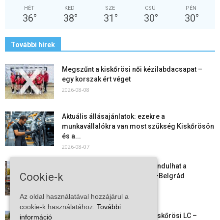
HÉT
KED
SZE
CSÜ
PÉN
36
°
38
°
31
°
30
°
30
°
További hírek
Megszűnt a kiskőrösi női kézilabdacsapat –
egy korszak ért véget
2026-08-08
Aktuális állásajánlatok: ezekre a
munkavállalókra van most szükség Kiskőrösön
és a...
2026-08-07
Vitézy Dávid: már ősszel újraindulhat a
Cookie-k
személyszállítás a Budapest–Belgrád
vasútvonalon
Az oldal használatával hozzájárul a
2026-08-06
cookie-k használatához.
További
Megkezdte a felkészülést a Kiskőrösi LC –
információ