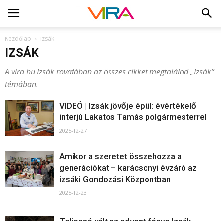
Kezdőlap
Izsák
IZSÁK
A vira.hu Izsák rovatában az összes cikket megtalálod „Izsák”
témában.
VIDEÓ | Izsák jövője épül: évértékelő
interjú Lakatos Tamás polgármesterrel
2025-12-27
Amikor a szeretet összehozza a
generációkat – karácsonyi évzáró az
izsáki Gondozási Központban
2025-12-23