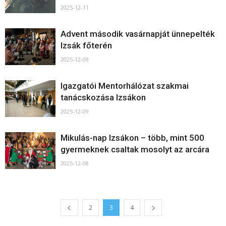
2025-12-11
Advent második vasárnapját ünnepelték
Izsák főterén
2025-12-09
Igazgatói Mentorhálózat szakmai
tanácskozása Izsákon
2025-12-09
Mikulás-nap Izsákon – több, mint 500
gyermeknek csaltak mosolyt az arcára
2025-12-08
2
3
4