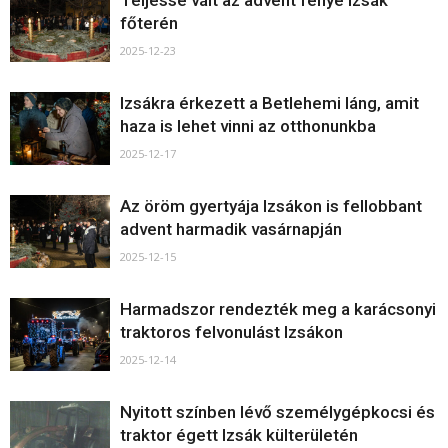
Teljessé vált az advent fénye Izsák
főterén
2025-12-23
Izsákra érkezett a Betlehemi láng, amit
haza is lehet vinni az otthonunkba
2025-12-17
Az öröm gyertyája Izsákon is fellobbant
advent harmadik vasárnapján
2025-12-15
Harmadszor rendezték meg a karácsonyi
traktoros felvonulást Izsákon
2025-12-14
Nyitott színben lévő személygépkocsi és
traktor égett Izsák külterületén