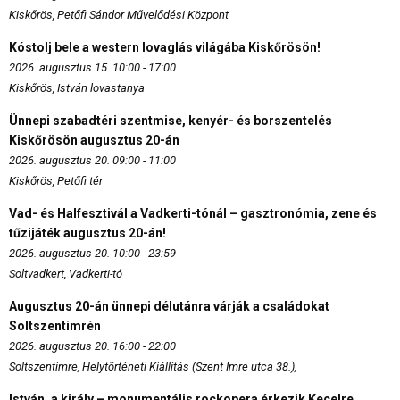
Kiskőrös, Petőfi Sándor Művelődési Központ
Kóstolj bele a western lovaglás világába Kiskőrösön!
2026. augusztus 15. 10:00 - 17:00
Kiskőrös, István lovastanya
Ünnepi szabadtéri szentmise, kenyér- és borszentelés
Kiskőrösön augusztus 20-án
2026. augusztus 20. 09:00 - 11:00
Kiskőrös, Petőfi tér
Vad- és Halfesztivál a Vadkerti-tónál – gasztronómia, zene és
tűzijáték augusztus 20-án!
2026. augusztus 20. 10:00 - 23:59
Soltvadkert, Vadkerti-tó
Augusztus 20-án ünnepi délutánra várják a családokat
Soltszentimrén
2026. augusztus 20. 16:00 - 22:00
Soltszentimre, Helytörténeti Kiállítás (Szent Imre utca 38.),
István, a király – monumentális rockopera érkezik Kecelre