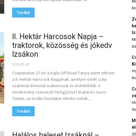
Ma
Ki
Tovább
Ze
k
I
II. Hektár Harcosok Napja –
Ma
traktorok, közösség és jókedv
Iz
Izsákon
Cs
K
2025-09-28
Ho
Szeptember 27-én a Kajla Off-Road Tanya adott otthont
Ki
a II. Hektár Harcosok Napjának, amelyre ismét szép
számmal érkeztek traktorosok és érdeklődők. A
Co
rendezvény szervezői Fertig József (Kajla) és Gucsi
z
Tamás, az Izsáki Gazdakör elnöke voltak,...
Ho
So
Tovább
M
é
Halálos baleset Izsáknál –
20