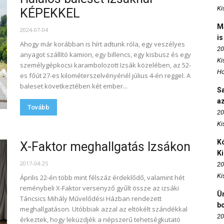
Ki
KÉPEKKEL
M
2024-07-04
is
Ahogy már korábban is hírt adtunk róla, egy veszélyes
20
anyagot szállító kamion, egy billencs, egy kisbusz és egy
Ki
személygépkocsi karambolozott Izsák közelében, az 52-
Ho
es főút 27-es kilométerszelvényénél július 4-én reggel. A
baleset következtében két ember...
S
az
Tovább
20
Ki
Kó
X-Faktor meghallgatás Izsákon
K
2017-04-25
20
Ki
Április 22-én több mint félszáz érdeklődő, valamint hét
reménybeli X-Faktor versenyző gyűlt össze az izsáki
Ün
Táncsics Mihály Művelődési Házban rendezett
b
meghallgatáson. Utóbbiak azzal az eltökélt szándékkal
20
érkeztek, hogy leküzdjék a népszerű tehetségkutató