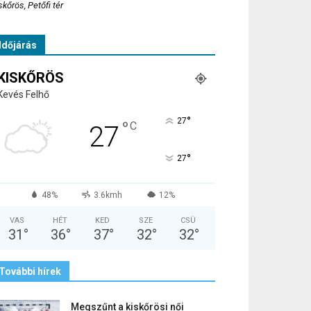
skőrös, Petőfi tér
Időjárás
KISKŐRÖS
Kevés Felhő
°
27
°
C
27
°
27
48%
3.6kmh
12%
VAS
HÉT
KED
SZE
CSÜ
31
°
36
°
37
°
32
°
32
°
További hírek
Megszűnt a kiskőrösi női