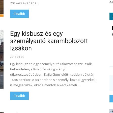
Ki
2017-es évadába...
Tovább
Egy kisbusz és egy
személyautó karambolozott
Izsákon
2018-01-02
Egy kisbusz és egy személyautó ütközött össze Izsák
belterületén, a Kiskőrös - Orgoványi
útkereszteződésben -Kajla Gumi előtt- kedden délután
14:50 perckor. A balesetben 5 személy, köztük gyerekek
is megsérültek, őket a mentők a kecskeméti...
Tovább