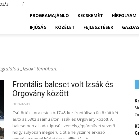
KOZÁS
PROGRAMAJÁNLÓ
KECSKEMÉT
HÍRFOLYAM
IFJÚSÁG
KÖZÉLET
FEJLESZTÉSEK
GAZDA
megtalálod „Izsák” témában.
Frontális baleset volt Izsák és
Orgovány között
K
2018-02-08
Ma
Csütörtök kora este kb.17:45-kor frontálisan ütközött két
Ta
autó az 5302 számú úton Izsák és Orgovány között. A
balesetben a Lada típusú személygépjárművet vezető
K
hölgy súlyosan megsérült, őt a helyszínre érkező
Gr
mentők azonnal kórházba szállították. A...