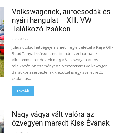
Volkswagenek, autócsodák és
nyári hangulat – XIII. VW
Találkozó Izsákon
2025-07-27
Július utolsó hétvégéjén ismét megtelt élettel a Kajla Off-
Road Tanya Izsákon, ahol immár tizenharmadik
alkalommal rendezték meg a Volkswagen autós
találkozót. Az eseményt a Soltszentimrei Volkswagen
Barátikör szervezte, akik ezúttal is egy szerethető,
családias...
Tovább
Nagy vágya vált valóra az
özvegyen maradt Kiss Évának
2021-04-25