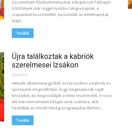
összemérjék főzőtudományukat a Bográcsok Párbaján.
A tűzhelyek már reggel nyolckor lángra kaptak, a
csapatokat köszöntötték, kiosztották az emléklapokat,
majd...
Tovább
Újra találkoztak a kabriók
szerelmesei Izsákon
2024-07-01
Hetedik alkalommal gyűltek össze Izsákon a kabriók és
sportautók megszállottjai, hogy megmutassák saját
kincseiket, és megcsodálják a többi résztvevőét. A rossz
idő már nem lehetett kifogás azok számára, akik
hezitáltak az elmúlt hétvégi programjukat illetően....
Tovább