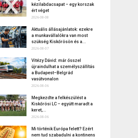
kézilabdacsapat – egy korszak
ért véget
2026-08-08
Aktuális állásajánlatok: ezekre
a munkavállalókra van most
szükség Kiskőrösön és a...
2026-08-07
Vitézy Dávid: már ősszel
újraindulhat a személyszállítás
a Budapest–Belgrád
vasútvonalon
2026-08-06
Megkezdte a felkészülést a
Kiskőrösi LC – együtt maradt a
keret,...
2026-08-06
Mi történik Európa felett? Ezért
nem tud szabadulni a kontinens