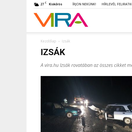
C
27
ÍRJON NEKÜNK!
HÍRLEVÉL FELIRAT
Kiskőrös
VIRA
Kezdőlap
Izsák
IZSÁK
A vira.hu Izsák rovatában az összes cikket 