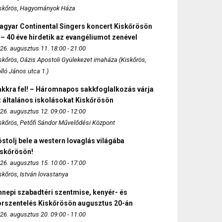
skőrös, Hagyományok Háza
agyar Continental Singers koncert Kiskőrösön
 – 40 éve hirdetik az evangéliumot zenével
26. augusztus 11. 18:00 - 21:00
skőrös, Oázis Apostoli Gyülekezet imaháza (Kiskőrös,
lló János utca 1.)
akkra fel! – Háromnapos sakkfoglalkozás várja
 általános iskolásokat Kiskőrösön
26. augusztus 12. 09:00 - 12:00
skőrös, Petőfi Sándor Művelődési Központ
stolj bele a western lovaglás világába
iskőrösön!
26. augusztus 15. 10:00 - 17:00
skőrös, István lovastanya
nepi szabadtéri szentmise, kenyér- és
orszentelés Kiskőrösön augusztus 20-án
26. augusztus 20. 09:00 - 11:00