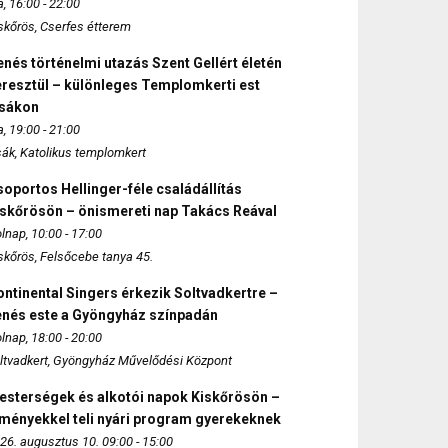
, 16:00 - 22:00
skőrös, Cserfes étterem
nés történelmi utazás Szent Gellért életén
eresztül – különleges Templomkerti est
zsákon
, 19:00 - 21:00
sák, Katolikus templomkert
oportos Hellinger-féle családállítás
iskőrösön – önismereti nap Takács Reával
lnap, 10:00 - 17:00
skőrös, Felsőcebe tanya 45.
ntinental Singers érkezik Soltvadkertre –
enés este a Gyöngyház színpadán
lnap, 18:00 - 20:00
ltvadkert, Gyöngyház Művelődési Központ
esterségek és alkotói napok Kiskőrösön –
lményekkel teli nyári program gyerekeknek
26. augusztus 10. 09:00 - 15:00