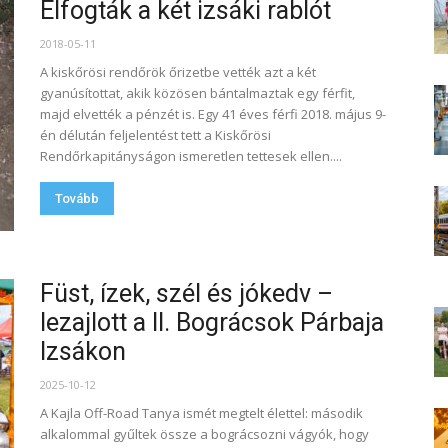
Elfogták a két izsáki rablót
2018-05-11
A kiskőrösi rendőrök őrizetbe vették azt a két
gyanúsítottat, akik közösen bántalmaztak egy férfit,
majd elvették a pénzét is. Egy 41 éves férfi 2018. május 9-
én délután feljelentést tett a Kiskőrösi
Rendőrkapitányságon ismeretlen tettesek ellen....
Tovább
Füst, ízek, szél és jókedv –
lezajlott a II. Bográcsok Párbaja
Izsákon
2025-10-12
A Kajla Off-Road Tanya ismét megtelt élettel: második
alkalommal gyűltek össze a bográcsozni vágyók, hogy