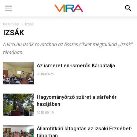
Kezdőlap
Izsák
IZSÁK
A vira.hu Izsák rovatában az összes cikket megtalálod „Izsák”
témában.
Az ismeretlen-ismerős Kárpátalja
2018-09-25
Hagyományőrző szüret a sárfehér
hazájában
2018-09-19
Államtitkári látogatás az izsáki Erzsébet-
táborban