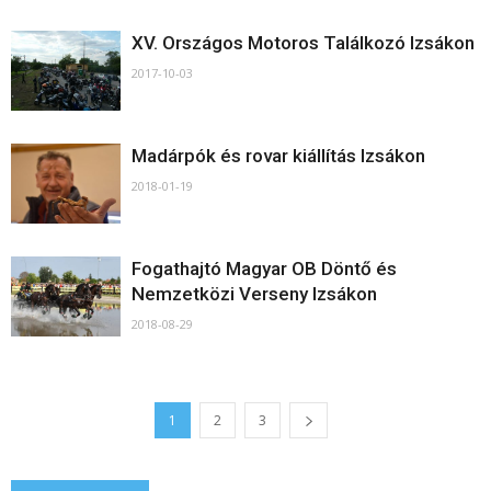
XV. Országos Motoros Találkozó Izsákon
2017-10-03
Madárpók és rovar kiállítás Izsákon
2018-01-19
Fogathajtó Magyar OB Döntő és
Nemzetközi Verseny Izsákon
2018-08-29
1
2
3