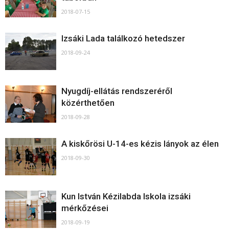
2018-07-15
Izsáki Lada találkozó hetedszer
2018-09-24
Nyugdíj-ellátás rendszeréről
közérthetően
2018-09-28
A kiskőrösi U-14-es kézis lányok az élen
2018-09-30
Kun István Kézilabda Iskola izsáki
mérkőzései
2018-09-19