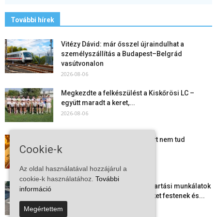
További hírek
Vitézy Dávid: már ősszel újraindulhat a
személyszállítás a Budapest–Belgrád
vasútvonalon
2026-08-06
Megkezdte a felkészülést a Kiskőrösi LC –
együtt maradt a keret,...
2026-08-06
Mi történik Európa felett? Ezért nem tud
Cookie-k
szabadulni a kontinens a...
2026-08-05
Az oldal használatával hozzájárul a
cookie-k használatához.
További
Folyamatosak a nyári karbantartási munkálatok
információ
Kiskőrösön – útburkolati jeleket festenek és...
2026-08-05
Megértettem