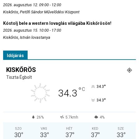
2026. augusztus 12. 09:00 - 12:00
Kiskőrös, Petőfi Sándor Művelődési Központ
Kóstolj bele a western lovaglás világába Kiskőrösön!
2026. augusztus 15. 10:00 - 17:00
Kiskőrös, István lovastanya
Időjárás
KISKŐRÖS
Tiszta Égbolt
°
34.3
°
C
34.3
°
34.3
26%
5.7kmh
4%
SZO
VAS
HÉT
KED
SZE
30
°
33
°
37
°
37
°
33
°