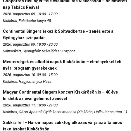
Csoportos Hellinger-féle családállítás Kiskőrösön – önismereti
nap Takács Reával
2026. augusztus 09. 10:00 - 17:00
Kiskőrös, Felsőcebe tanya 45.
Continental Singers érkezik Soltvadkertre – zenés este a
Gyöngyház színpadán
2026. augusztus 09. 18:00 - 20:00
Soltvadkert, Gyöngyház Művelődési Központ
Mesterségek és alkotói napok Kiskőrösön – élményekkel teli
nyári program gyerekeknek
2026. augusztus 10. 09:00 - 15:00
Kiskőrös, Hagyományok Háza
Magyar Continental Singers koncert Kiskőrösön is – 40 éve
hirdetik az evangéliumot zenével
2026. augusztus 11. 18:00 - 21:00
Kiskőrös, Oázis Apostoli Gyülekezet imaháza (Kiskőrös, Holló János utca 1.)
Sakkra fel! – Háromnapos sakkfoglalkozás várja az általános
iskolásokat Kiskőrösön