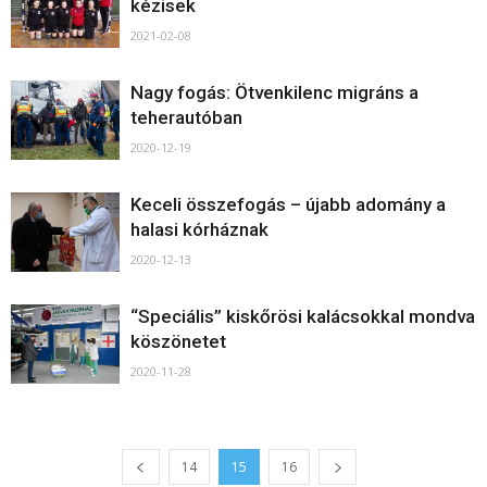
kézisek
2021-02-08
Nagy fogás: Ötvenkilenc migráns a
teherautóban
2020-12-19
Keceli összefogás – újabb adomány a
halasi kórháznak
2020-12-13
“Speciális” kiskőrösi kalácsokkal mondva
köszönetet
2020-11-28
14
15
16