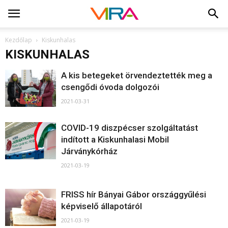
Kezdőlap
Kiskunhalas
KISKUNHALAS
A kis betegeket örvendeztették meg a
csengődi óvoda dolgozói
2021-03-31
COVID-19 diszpécser szolgáltatást
indított a Kiskunhalasi Mobil
Járványkórház
2021-03-19
FRISS hír Bányai Gábor országgyűlési
képviselő állapotáról
2021-03-19