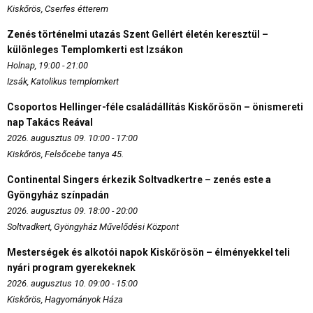
Kiskőrös, Cserfes étterem
Zenés történelmi utazás Szent Gellért életén keresztül –
különleges Templomkerti est Izsákon
Holnap, 19:00 - 21:00
Izsák, Katolikus templomkert
Csoportos Hellinger-féle családállítás Kiskőrösön – önismereti
nap Takács Reával
2026. augusztus 09. 10:00 - 17:00
Kiskőrös, Felsőcebe tanya 45.
Continental Singers érkezik Soltvadkertre – zenés este a
Gyöngyház színpadán
2026. augusztus 09. 18:00 - 20:00
Soltvadkert, Gyöngyház Művelődési Központ
Mesterségek és alkotói napok Kiskőrösön – élményekkel teli
nyári program gyerekeknek
2026. augusztus 10. 09:00 - 15:00
Kiskőrös, Hagyományok Háza