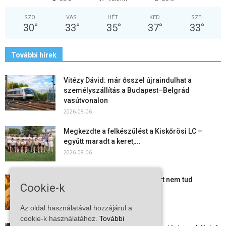
SZO
VAS
HÉT
KED
SZE
30
°
33
°
35
°
37
°
33
°
További hírek
Vitézy Dávid: már ősszel újraindulhat a
személyszállítás a Budapest–Belgrád
vasútvonalon
2026-08-06
Megkezdte a felkészülést a Kiskőrösi LC –
együtt maradt a keret,...
2026-08-06
Mi történik Európa felett? Ezért nem tud
Cookie-k
szabadulni a kontinens a...
2026-08-05
Az oldal használatával hozzájárul a
cookie-k használatához.
További