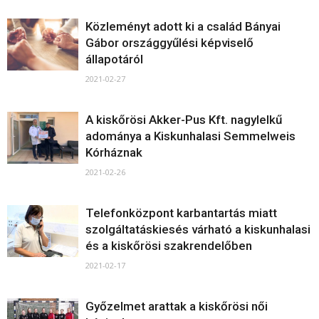
Közleményt adott ki a család Bányai
Gábor országgyűlési képviselő
állapotáról
2021-02-27
A kiskőrösi Akker-Pus Kft. nagylelkű
adománya a Kiskunhalasi Semmelweis
Kórháznak
2021-02-26
Telefonközpont karbantartás miatt
szolgáltatáskiesés várható a kiskunhalasi
és a kiskőrösi szakrendelőben
2021-02-17
Győzelmet arattak a kiskőrösi női