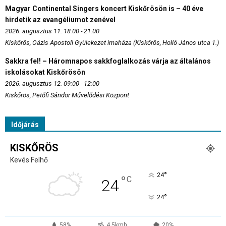
Magyar Continental Singers koncert Kiskőrösön is – 40 éve
hirdetik az evangéliumot zenével
2026. augusztus 11. 18:00 - 21:00
Kiskőrös, Oázis Apostoli Gyülekezet imaháza (Kiskőrös, Holló János utca 1.)
Sakkra fel! – Háromnapos sakkfoglalkozás várja az általános
iskolásokat Kiskőrösön
2026. augusztus 12. 09:00 - 12:00
Kiskőrös, Petőfi Sándor Művelődési Központ
Időjárás
KISKŐRÖS
Kevés Felhő
°
24
°
C
24
°
24
58%
4.5kmh
20%