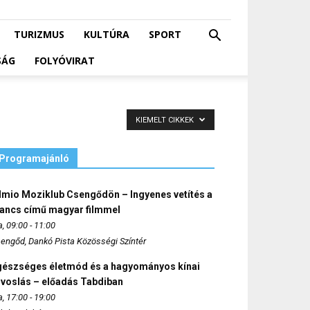
TURIZMUS
KULTÚRA
SPORT
SÁG
FOLYÓVIRAT
KIEMELT CIKKEK
Programajánló
lmio Moziklub Csengődön – Ingyenes vetítés a
ancs című magyar filmmel
, 09:00 - 11:00
engőd, Dankó Pista Közösségi Színtér
gészséges életmód és a hagyományos kínai
rvoslás – előadás Tabdiban
, 17:00 - 19:00