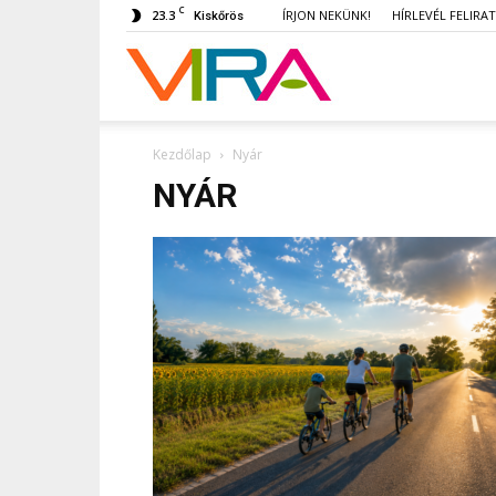
C
23.3
ÍRJON NEKÜNK!
HÍRLEVÉL FELIRA
Kiskőrös
VIRA
Kezdőlap
Nyár
NYÁR