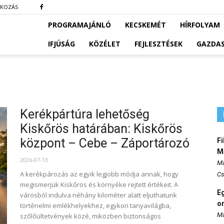
TKOZÁS
PROGRAMAJÁNLÓ
KECSKEMÉT
HÍRFOLYAM
IFJÚSÁG
KÖZÉLET
FEJLESZTÉSEK
GAZDA
Kerékpártúra lehetőség
Kiskőrös határában: Kiskőrös
központ – Cebe – Záportározó
Fi
M
2026-07-13
Ma
A kerékpározás az egyik legjobb módja annak, hogy
Cs
megismerjük Kiskőrös és környéke rejtett értékeit. A
E
városból indulva néhány kilométer alatt eljuthatunk
o
történelmi emlékhelyekhez, egykori tanyavilágba,
Ma
szőlőültetvények közé, miközben biztonságos