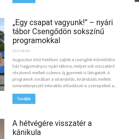
„Egy csapat vagyunk!” – nyári
tábor Csengődön sokszínű
programokkal
2025-08-09
Augusztus első hetében zajlott a csengődi művelődési
ház hagyományos nyári tábora, melyet sok visszatérő
résztvevő mellett számos új gyermek is látogatott. A
programok sorában a strandolás, kirándulás mellett
ismeretterjesztő interaktív előadások is szerepeltek a...
Tovább
A hétvégére visszatér a
kánikula