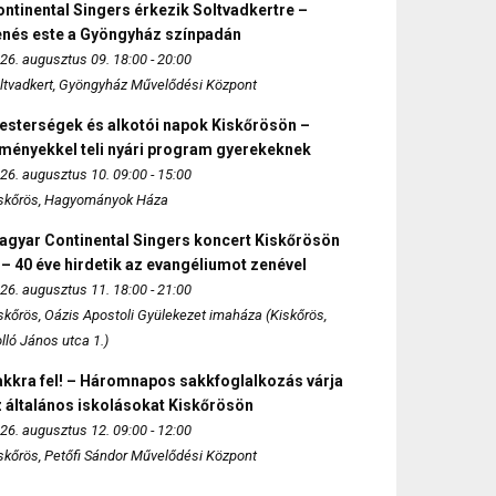
ntinental Singers érkezik Soltvadkertre –
enés este a Gyöngyház színpadán
26. augusztus 09. 18:00 - 20:00
ltvadkert, Gyöngyház Művelődési Központ
esterségek és alkotói napok Kiskőrösön –
lményekkel teli nyári program gyerekeknek
26. augusztus 10. 09:00 - 15:00
skőrös, Hagyományok Háza
agyar Continental Singers koncert Kiskőrösön
 – 40 éve hirdetik az evangéliumot zenével
26. augusztus 11. 18:00 - 21:00
skőrös, Oázis Apostoli Gyülekezet imaháza (Kiskőrös,
lló János utca 1.)
akkra fel! – Háromnapos sakkfoglalkozás várja
 általános iskolásokat Kiskőrösön
26. augusztus 12. 09:00 - 12:00
skőrös, Petőfi Sándor Művelődési Központ