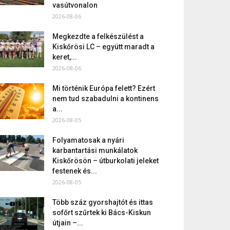
vasútvonalon
2026-08-06
Megkezdte a felkészülést a
Kiskőrösi LC – együtt maradt a
keret,...
2026-08-06
Mi történik Európa felett? Ezért
nem tud szabadulni a kontinens
a...
2026-08-05
Folyamatosak a nyári
karbantartási munkálatok
Kiskőrösön – útburkolati jeleket
festenek és...
2026-08-05
Több száz gyorshajtót és ittas
sofőrt szűrtek ki Bács-Kiskun
útjain –...