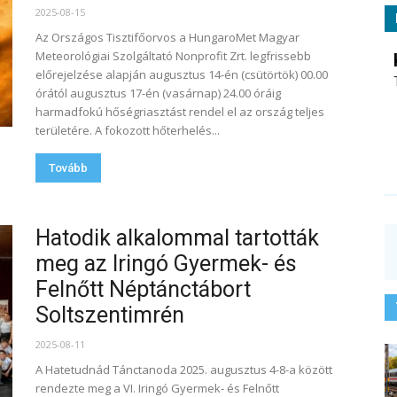
2025-08-15
Az Országos Tisztifőorvos a HungaroMet Magyar
Meteorológiai Szolgáltató Nonprofit Zrt. legfrissebb
előrejelzése alapján augusztus 14-én (csütörtök) 00.00
órától augusztus 17-én (vasárnap) 24.00 óráig
harmadfokú hőségriasztást rendel el az ország teljes
területére. A fokozott hőterhelés...
Tovább
Hatodik alkalommal tartották
meg az Iringó Gyermek- és
Felnőtt Néptánctábort
Soltszentimrén
2025-08-11
A Hatetudnád Tánctanoda 2025. augusztus 4-8-a között
rendezte meg a VI. Iringó Gyermek- és Felnőtt