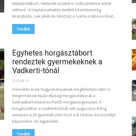
Néptánctábort, melynek ezúttal is Soltszentimre adott
otthont. A néptáncoktatás mellett kézművesség,
kirándulás, sok játék és táncház is várta a táborozókat....
Tovább
Egyhetes horgásztábort
rendeztek gyermekeknek a
Vadkerti-tónál
2025-08-09
A korábbi évek hagyományainak megfelelően idén is
megrendezte Nyári Ifjúsági Horgásztáborát a
Soltvadkert-Kiskőrös Petőfi Horgászegyesület. A
horgásztábor a Vadkerti-tónál volt augusztus 4-8-ig,
amelyen a 20 gyermek vett részt a 8-14 éves korosztályt
képviselve. Az egyesület...
Tovább