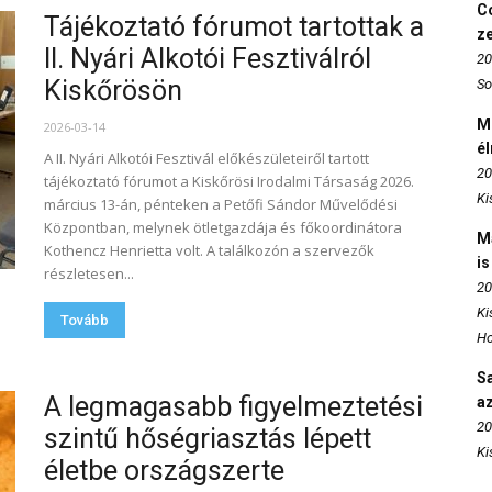
Co
Tájékoztató fórumot tartottak a
z
II. Nyári Alkotói Fesztiválról
20
Kiskőrösön
So
M
2026-03-14
é
A II. Nyári Alkotói Fesztivál előkészületeiről tartott
20
tájékoztató fórumot a Kiskőrösi Irodalmi Társaság 2026.
Ki
március 13-án, pénteken a Petőfi Sándor Művelődési
Központban, melynek ötletgazdája és főkoordinátora
M
Kothencz Henrietta volt. A találkozón a szervezők
is
részletesen...
20
Ki
Tovább
Ho
S
A legmagasabb figyelmeztetési
az
20
szintű hőségriasztás lépett
Ki
életbe országszerte