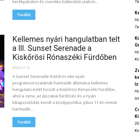
kerékpárúton és csendes külterületi utakon...
Ta
K
Tovább
Ho
Ta
Kellemes nyári hangulatban telt
K
Gr
a III. Sunset Serenade a
Ho
Kiskőrösi Rónaszéki Fürdőben
Ki
2026-07-12
Ze
A Sunset Serenade Kiskőrös idei nyári
k
programsorozatának harmadik állomása kellemes
I
hangulatú estét hozott a Kiskőrösi Rónaszéki Fürdőbe,
Ho
ahol a zene, az éjszakai fürdőzés és a nyári
Iz
kikapcsolódás került a középpontba. Július 11-én immár
harmadik...
Cs
K
Tovább
20
Ki