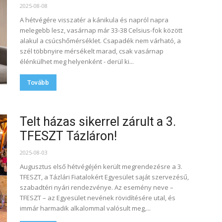
2025-08-08
A hétvégére visszatér a kánikula és napról napra
melegebb lesz, vasárnap már 33-38 Celsius-fok között
alakul a csúcshőmérséklet. Csapadék nem várható, a
szél többnyire mérsékelt marad, csak vasárnap
élénkülhet meg helyenként - derül ki...
Tovább
Telt házas sikerrel zárult a 3.
TFESZT Tázláron!
2025-08-03
Augusztus első hétvégéjén került megrendezésre a 3.
TFESZT, a Tázlári Fiatalokért Egyesület saját szervezésű,
szabadtéri nyári rendezvénye. Az esemény neve –
TFESZT – az Egyesület nevének rövidítésére utal, és
immár harmadik alkalommal valósult meg,...