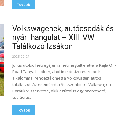
Tovább
Volkswagenek, autócsodák és
nyári hangulat – XIII. VW
Találkozó Izsákon
2025-07-27
Július utolsó hétvégéjén ismét megtelt élettel a Kajla Off-
Road Tanya Izsákon, ahol immár tizenharmadik
alkalommal rendezték meg a Volkswagen autós
találkozót. Az eseményt a Soltszentimrei Volkswagen
Barátikör szervezte, akik ezúttal is egy szerethető,
családias...
Tovább