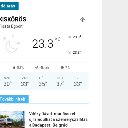
Időjárás
KISKŐRÖS
Tiszta Égbolt
°
23.3
°
C
23.3
°
23.3
53%
4kmh
7%
SZO
VAS
HÉT
KED
SZE
30
°
33
°
35
°
37
°
33
°
További hírek
Vitézy Dávid: már ősszel
újraindulhat a személyszállítás
a Budapest–Belgrád