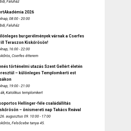
bdi, Faluház
ertAkadémia 2026
lnap, 08:00 - 20:00
bdi, Faluház
ülönleges burgerélmények várnak a Cserfes
ill Teraszon Kiskőrösön!
lnap, 16:00 - 22:00
skőrös, Cserfes étterem
nés történelmi utazás Szent Gellért életén
eresztül – különleges Templomkerti est
zsákon
lnap, 19:00 - 21:00
sák, Katolikus templomkert
oportos Hellinger-féle családállítás
iskőrösön – önismereti nap Takács Reával
26. augusztus 09. 10:00 - 17:00
skőrös, Felsőcebe tanya 45.