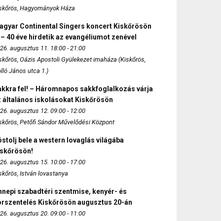
skőrös, Hagyományok Háza
agyar Continental Singers koncert Kiskőrösön
 – 40 éve hirdetik az evangéliumot zenével
26. augusztus 11. 18:00 - 21:00
skőrös, Oázis Apostoli Gyülekezet imaháza (Kiskőrös,
lló János utca 1.)
akkra fel! – Háromnapos sakkfoglalkozás várja
 általános iskolásokat Kiskőrösön
26. augusztus 12. 09:00 - 12:00
skőrös, Petőfi Sándor Művelődési Központ
stolj bele a western lovaglás világába
iskőrösön!
26. augusztus 15. 10:00 - 17:00
skőrös, István lovastanya
nepi szabadtéri szentmise, kenyér- és
orszentelés Kiskőrösön augusztus 20-án
26. augusztus 20. 09:00 - 11:00