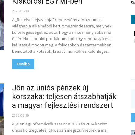
Kiskőrösi EGYMI-ben
Ki
2026-05-19
A „Rejtélyek éjszakája” rendezvény a Múzeumok
világnapja alkalmából került megrendezésre, melynek
különlegességét az adta, hogy az intézmény sokszínű
és értékes tanulói produktumaiból egy rendhagyó esti
kiállítást álmodott meg. A folyosókon és tantermekben
bemutatott alkotások, kreatív munkák és különleges...
Tovább
Jön az uniós pénzek új
korszaka: teljesen átszabhatják
a magyar fejlesztési rendszert
2026-05-19
A jelenlegi információk szerint a 2028 és 2034 közötti
uniós költségvetési ciklusban megszűnhetnek a ma