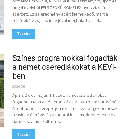
osztályos tanulója, RENDKÍVÜLI teljesítményt nyújtott és
angol nyelvből FELSŐFOKÚ KOMPLEX nyelvvizsgát
szerzett. Ez az eredmény azért kiemelkedő, mert a
felsőfokú vizsga szintje jóval meghaladja a 14...
Tovább
Színes programokkal fogadták
a német cserediákokat a KEVI-
ben
2026-05-11
Április 27. és május 1. között német cserediákokat
fogadott a KEVI a németországi Bad Waldsee városából.
A többnapos csereprogram során a vendégek nemcsak
az iskola életével és a tanórákkal ismerkedhettek meg,
hanem számos kulturális...
Tovább