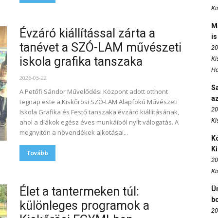
Ki
M
Évzáró kiállítással zárta a
is
tanévet a SZÓ-LAM művészeti
20
iskola grafika tanszaka
Ki
Ho
2026-05-22
S
A Petőfi Sándor Művelődési Központ adott otthont
az
tegnap este a Kiskőrösi SZÓ-LAM Alapfokú Művészeti
20
Iskola Grafika és Festő tanszaka évzáró kiállításának,
Ki
ahol a diákok egész éves munkáiból nyílt válogatás. A
megnyitón a növendékek alkotásai...
Kó
K
Tovább
20
Ki
Élet a tantermeken túl:
Ün
b
különleges programok a
20