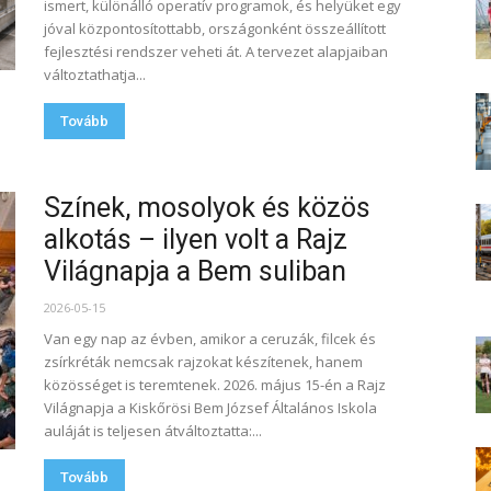
ismert, különálló operatív programok, és helyüket egy
jóval központosítottabb, országonként összeállított
fejlesztési rendszer veheti át. A tervezet alapjaiban
változtathatja...
Tovább
Színek, mosolyok és közös
alkotás – ilyen volt a Rajz
Világnapja a Bem suliban
2026-05-15
Van egy nap az évben, amikor a ceruzák, filcek és
zsírkréták nemcsak rajzokat készítenek, hanem
közösséget is teremtenek. 2026. május 15-én a Rajz
Világnapja a Kiskőrösi Bem József Általános Iskola
auláját is teljesen átváltoztatta:...
Tovább