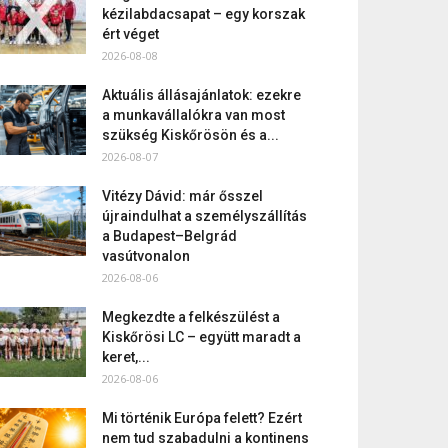
kézilabdacsapat – egy korszak
ért véget
2026-08-08
Aktuális állásajánlatok: ezekre
a munkavállalókra van most
szükség Kiskőrösön és a...
2026-08-07
Vitézy Dávid: már ősszel
újraindulhat a személyszállítás
a Budapest–Belgrád
vasútvonalon
2026-08-06
Megkezdte a felkészülést a
Kiskőrösi LC – együtt maradt a
keret,...
2026-08-06
Mi történik Európa felett? Ezért
nem tud szabadulni a kontinens