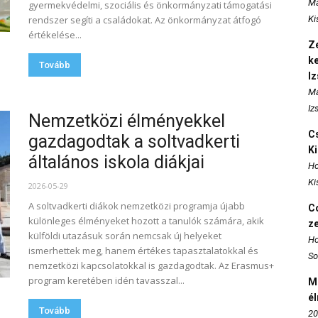
Ma
gyermekvédelmi, szociális és önkormányzati támogatási
rendszer segíti a családokat. Az önkormányzat átfogó
Ki
értékelése...
Ze
k
Tovább
I
Ma
Iz
Nemzetközi élményekkel
Cs
gazdagodtak a soltvadkerti
K
általános iskola diákjai
Ho
Ki
2026-05-29
A soltvadkerti diákok nemzetközi programja újabb
Co
különleges élményeket hozott a tanulók számára, akik
z
külföldi utazásuk során nemcsak új helyeket
Ho
ismerhettek meg, hanem értékes tapasztalatokkal és
So
nemzetközi kapcsolatokkal is gazdagodtak. Az Erasmus+
program keretében idén tavasszal...
M
é
Tovább
20