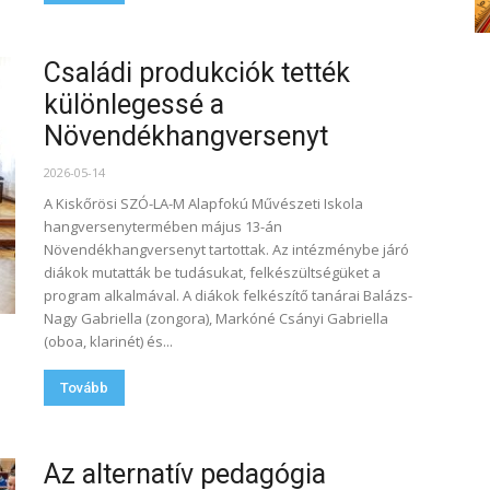
Családi produkciók tették
különlegessé a
Növendékhangversenyt
2026-05-14
A Kiskőrösi SZÓ-LA-M Alapfokú Művészeti Iskola
hangversenytermében május 13-án
Növendékhangversenyt tartottak. Az intézménybe járó
diákok mutatták be tudásukat, felkészültségüket a
program alkalmával. A diákok felkészítő tanárai Balázs-
Nagy Gabriella (zongora), Markóné Csányi Gabriella
(oboa, klarinét) és...
Tovább
Az alternatív pedagógia