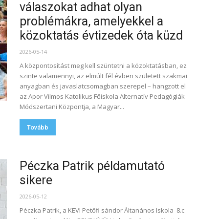
válaszokat adhat olyan
problémákra, amelyekkel a
közoktatás évtizedek óta küzd
2026-05-14
A központosítást meg kell szüntetni a közoktatásban, ez
szinte valamennyi, az elmúlt fél évben született szakmai
anyagban és javaslatcsomagban szerepel – hangzott el
az Apor Vilmos Katolikus Főiskola Alternatív Pedagógiák
Módszertani Központja, a Magyar...
Tovább
Péczka Patrik példamutató
sikere
2026-05-12
Péczka Patrik, a KEVI Petőfi sándor Áltanános Iskola 8.c