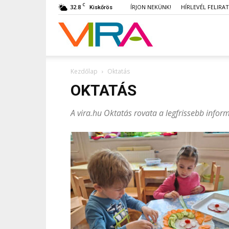
C
32.8
ÍRJON NEKÜNK!
HÍRLEVÉL FELIRA
Kiskőrös
VIRA
Kezdőlap
Oktatás
OKTATÁS
A vira.hu Oktatás rovata a legfrissebb infor