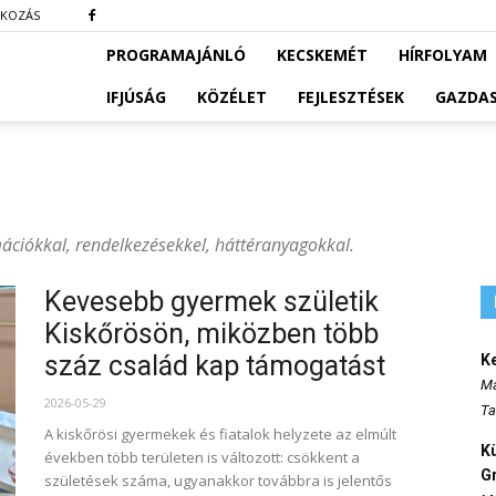
TKOZÁS
PROGRAMAJÁNLÓ
KECSKEMÉT
HÍRFOLYAM
IFJÚSÁG
KÖZÉLET
FEJLESZTÉSEK
GAZDA
mációkkal, rendelkezésekkel, háttéranyagokkal.
Kevesebb gyermek születik
Kiskőrösön, miközben több
száz család kap támogatást
K
Ma
2026-05-29
Ta
A kiskőrösi gyermekek és fiatalok helyzete az elmúlt
K
években több területen is változott: csökkent a
Gr
születések száma, ugyanakkor továbbra is jelentős