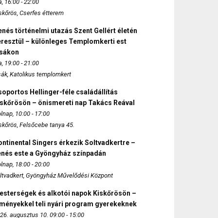
, 16:00 - 22:00
skőrös, Cserfes étterem
nés történelmi utazás Szent Gellért életén
eresztül – különleges Templomkerti est
zsákon
, 19:00 - 21:00
sák, Katolikus templomkert
oportos Hellinger-féle családállítás
iskőrösön – önismereti nap Takács Reával
lnap, 10:00 - 17:00
skőrös, Felsőcebe tanya 45.
ntinental Singers érkezik Soltvadkertre –
enés este a Gyöngyház színpadán
lnap, 18:00 - 20:00
ltvadkert, Gyöngyház Művelődési Központ
esterségek és alkotói napok Kiskőrösön –
lményekkel teli nyári program gyerekeknek
26. augusztus 10. 09:00 - 15:00