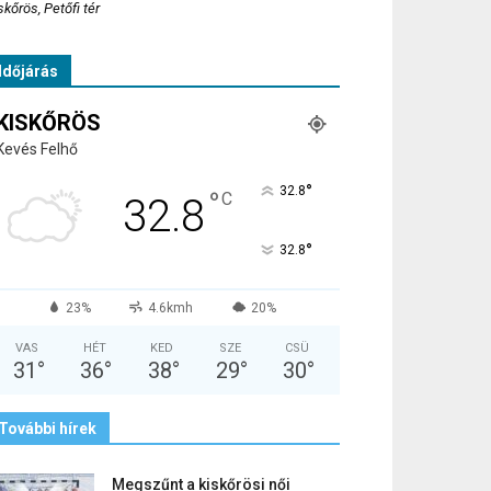
skőrös, Petőfi tér
Időjárás
KISKŐRÖS
Kevés Felhő
°
32.8
°
C
32.8
°
32.8
23%
4.6kmh
20%
VAS
HÉT
KED
SZE
CSÜ
31
°
36
°
38
°
29
°
30
°
További hírek
Megszűnt a kiskőrösi női