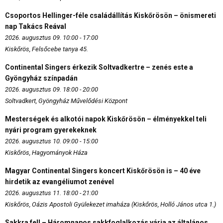
Csoportos Hellinger-féle családállítás Kiskőrösön – önismereti
nap Takács Reával
2026. augusztus 09. 10:00 - 17:00
Kiskőrös, Felsőcebe tanya 45.
Continental Singers érkezik Soltvadkertre – zenés este a
Gyöngyház színpadán
2026. augusztus 09. 18:00 - 20:00
Soltvadkert, Gyöngyház Művelődési Központ
Mesterségek és alkotói napok Kiskőrösön – élményekkel teli
nyári program gyerekeknek
2026. augusztus 10. 09:00 - 15:00
Kiskőrös, Hagyományok Háza
Magyar Continental Singers koncert Kiskőrösön is – 40 éve
hirdetik az evangéliumot zenével
2026. augusztus 11. 18:00 - 21:00
Kiskőrös, Oázis Apostoli Gyülekezet imaháza (Kiskőrös, Holló János utca 1.)
Sakkra fel! – Háromnapos sakkfoglalkozás várja az általános