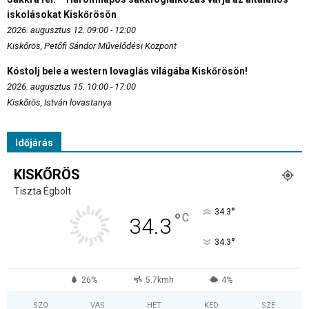
iskolásokat Kiskőrösön
2026. augusztus 12. 09:00 - 12:00
Kiskőrös, Petőfi Sándor Művelődési Központ
Kóstolj bele a western lovaglás világába Kiskőrösön!
2026. augusztus 15. 10:00 - 17:00
Kiskőrös, István lovastanya
Időjárás
KISKŐRÖS
Tiszta Égbolt
°
34.3
°
C
34.3
°
34.3
26%
5.7kmh
4%
SZO
VAS
HÉT
KED
SZE