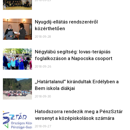
Nyugdíj-ellátás rendszeréről
közérthetően
2018-09-28
Négylábú segítség: lovas-terápiás
foglalkozáson a Napocska csoport
2018-09-26
,,Határtalanul” kirándultak Erdélyben a
Bem iskola diákjai
2018-09-30
Hatodszorra rendezik meg a PénzSztár
versenyt a középiskolások számára
2018-09-27