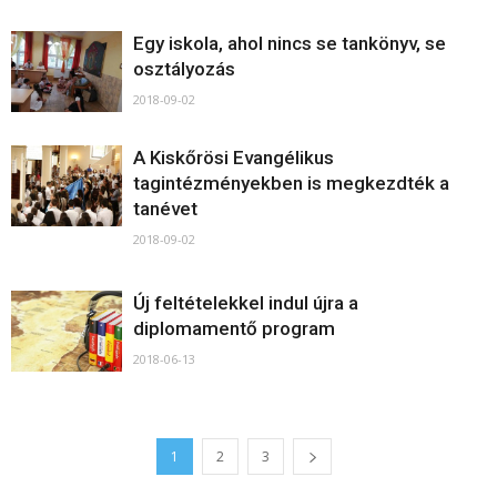
Egy iskola, ahol nincs se tankönyv, se
osztályozás
2018-09-02
A Kiskőrösi Evangélikus
tagintézményekben is megkezdték a
tanévet
2018-09-02
Új feltételekkel indul újra a
diplomamentő program
2018-06-13
1
2
3