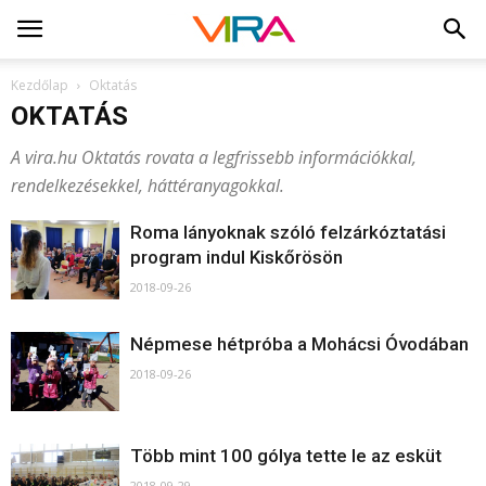
Kezdőlap
Oktatás
OKTATÁS
A vira.hu Oktatás rovata a legfrissebb információkkal,
rendelkezésekkel, háttéranyagokkal.
Roma lányoknak szóló felzárkóztatási
program indul Kiskőrösön
2018-09-26
Népmese hétpróba a Mohácsi Óvodában
2018-09-26
Több mint 100 gólya tette le az esküt
2018-09-29