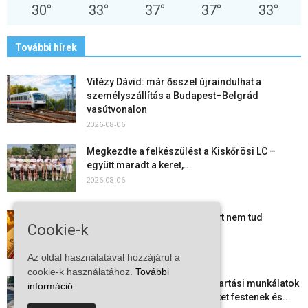
30
°
33
°
37
°
37
°
33
°
További hírek
Vitézy Dávid: már ősszel újraindulhat a
személyszállítás a Budapest–Belgrád
vasútvonalon
2026-08-06
Megkezdte a felkészülést a Kiskőrösi LC –
együtt maradt a keret,...
2026-08-06
Mi történik Európa felett? Ezért nem tud
Cookie-k
szabadulni a kontinens a...
2026-08-05
Az oldal használatával hozzájárul a
cookie-k használatához.
További
Folyamatosak a nyári karbantartási munkálatok
információ
Kiskőrösön – útburkolati jeleket festenek és...