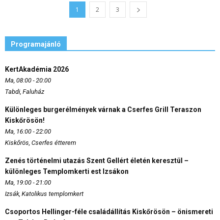
1
2
3
Programajánló
KertAkadémia 2026
Ma, 08:00 - 20:00
Tabdi, Faluház
Különleges burgerélmények várnak a Cserfes Grill Teraszon
Kiskőrösön!
Ma, 16:00 - 22:00
Kiskőrös, Cserfes étterem
Zenés történelmi utazás Szent Gellért életén keresztül –
különleges Templomkerti est Izsákon
Ma, 19:00 - 21:00
Izsák, Katolikus templomkert
Csoportos Hellinger-féle családállítás Kiskőrösön – önismereti