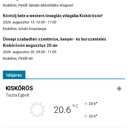
Kiskőrös, Petőfi Sándor Művelődési Központ
Kóstolj bele a western lovaglás világába Kiskőrösön!
2026. augusztus 15. 10:00 - 17:00
Kiskőrös, István lovastanya
Ünnepi szabadtéri szentmise, kenyér- és borszentelés
Kiskőrösön augusztus 20-án
2026. augusztus 20. 09:00 - 11:00
Kiskőrös, Petőfi tér
Időjárás
KISKŐRÖS
Tiszta Égbolt
°
20.6
°
C
20.6
°
20.6