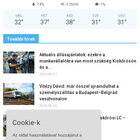
74%
3.2kmh
7%
VAS
HÉT
KED
SZE
CSÜ
32
°
37
°
38
°
31
°
31
°
További hírek
Aktuális állásajánlatok: ezekre a
munkavállalókra van most szükség Kiskőrösön
és a...
2026-08-07
Vitézy Dávid: már ősszel újraindulhat a
személyszállítás a Budapest–Belgrád
vasútvonalon
2026-08-06
Megkezdte a felkészülést a Kiskőrösi LC –
Cookie-k
együtt maradt a keret,...
2026-08-06
Az oldal használatával hozzájárul a