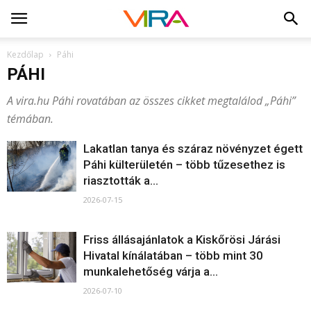
Kezdőlap
Páhi
PÁHI
A vira.hu Páhi rovatában az összes cikket megtalálod „Páhi”
témában.
Lakatlan tanya és száraz növényzet égett
Páhi külterületén – több tűzesethez is
riasztották a...
2026-07-15
Friss állásajánlatok a Kiskőrösi Járási
Hivatal kínálatában – több mint 30
munkalehetőség várja a...
2026-07-10