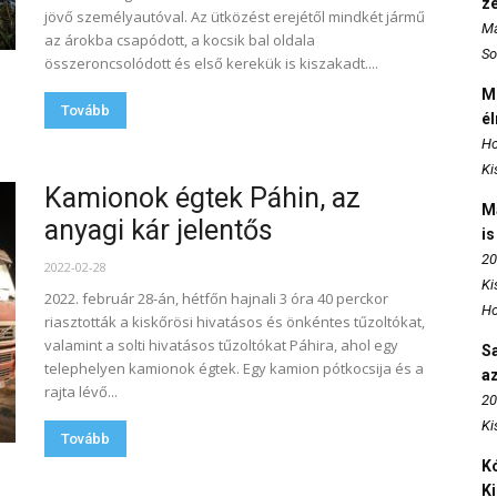
z
jövő személyautóval. Az ütközést erejétől mindkét jármű
Ma
az árokba csapódott, a kocsik bal oldala
So
összeroncsolódott és első kerekük is kiszakadt....
M
Tovább
é
Ho
Ki
Kamionok égtek Páhin, az
M
anyagi kár jelentős
is
20
2022-02-28
Ki
2022. február 28-án, hétfőn hajnali 3 óra 40 perckor
Ho
riasztották a kiskőrösi hivatásos és önkéntes tűzoltókat,
valamint a solti hivatásos tűzoltókat Páhira, ahol egy
S
telephelyen kamionok égtek. Egy kamion pótkocsija és a
az
rajta lévő...
20
Ki
Tovább
Kó
K