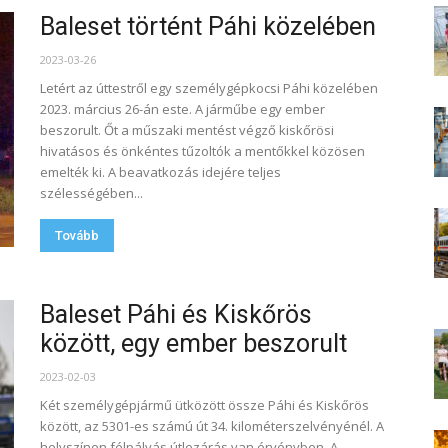
Baleset történt Páhi közelében
2023-03-26
Letért az úttestről egy személygépkocsi Páhi közelében
2023. március 26-án este. A járműbe egy ember
beszorult. Őt a műszaki mentést végző kiskőrösi
hivatásos és önkéntes tűzoltók a mentőkkel közösen
emelték ki. A beavatkozás idejére teljes
szélességében...
Tovább
Baleset Páhi és Kiskőrös
között, egy ember beszorult
2023-02-03
Két személygépjármű ütközött össze Páhi és Kiskőrös
között, az 5301-es számú út 34. kilométerszelvényénél. A
helyszínen félpályás útlezárás van érvényben. A