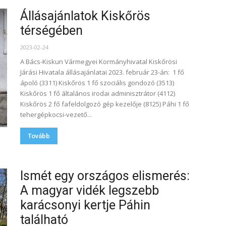
Állásajánlatok Kiskőrös
térségében
2023-02-24
A Bács-Kiskun Vármegyei Kormányhivatal Kiskőrösi
Járási Hivatala állásajánlatai 2023. február 23-án: 1 fő
ápoló (3311) Kiskőrös 1 fő szociális gondozó (3513)
Kiskőrös 1 fő általános irodai adminisztrátor (4112)
Kiskőrös 2 fő fafeldolgozó gép kezelője (8125) Páhi 1 fő
tehergépkocsi-vezető...
Tovább
Ismét egy országos elismerés:
A magyar vidék legszebb
karácsonyi kertje Páhin
található