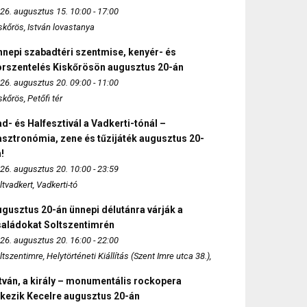
26. augusztus 15. 10:00 - 17:00
skőrös, István lovastanya
nepi szabadtéri szentmise, kenyér- és
orszentelés Kiskőrösön augusztus 20-án
26. augusztus 20. 09:00 - 11:00
skőrös, Petőfi tér
d- és Halfesztivál a Vadkerti-tónál –
sztronómia, zene és tűzijáték augusztus 20-
!
26. augusztus 20. 10:00 - 23:59
ltvadkert, Vadkerti-tó
gusztus 20-án ünnepi délutánra várják a
saládokat Soltszentimrén
26. augusztus 20. 16:00 - 22:00
ltszentimre, Helytörténeti Kiállítás (Szent Imre utca 38.),
tván, a király – monumentális rockopera
rkezik Kecelre augusztus 20-án