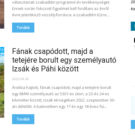
választanak szabadtéri programot és tevékenységet.
20
Ennek során fokozott figyelmet kell fordítani az évről
Ke
évre jelentkező veszélyforrásra: a szabadtéri tűzre....
Tovább
Fának csapódott, majd a
tetejére borult egy személyautó
Izsák és Páhi között
2022-09-30
Árokba hajtott, fának csapódott, majd a tetejére borult
egy BMW személyautó az 5301-es úton, a 23-és 24-es
kilométer között, Izsák térségében 2022. szeptember 30-
án délelőtt. A balesetben egy 17 és egy 18 éves fiú...
Tovább