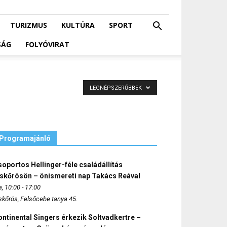
TURIZMUS
KULTÚRA
SPORT
SÁG
FOLYÓVIRAT
LEGNÉPSZERŰBBEK
Programajánló
oportos Hellinger-féle családállítás
iskőrösön – önismereti nap Takács Reával
, 10:00 - 17:00
skőrös, Felsőcebe tanya 45.
ntinental Singers érkezik Soltvadkertre –