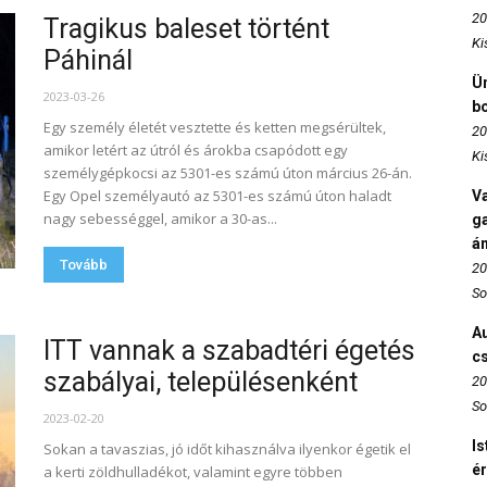
20
Tragikus baleset történt
Ki
Páhinál
Ün
2023-03-26
b
Egy személy életét vesztette és ketten megsérültek,
20
amikor letért az útról és árokba csapódott egy
Ki
személygépkocsi az 5301-es számú úton március 26-án.
Egy Opel személyautó az 5301-es számú úton haladt
Va
nagy sebességgel, amikor a 30-as...
ga
án
Tovább
20
So
Au
ITT vannak a szabadtéri égetés
c
szabályai, településenként
20
So
2023-02-20
Is
Sokan a tavaszias, jó időt kihasználva ilyenkor égetik el
é
a kerti zöldhulladékot, valamint egyre többen