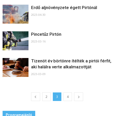
Erdő aljnövényzete égett Pirtónál
2023-04-30
Pincetűz Pirtón
2023-03-16
Tizenöt év börtönre ítélték a pirtói férfit,
aki halálra verte alkalmazottját
2023-03-09
2
3
4
Programajánló