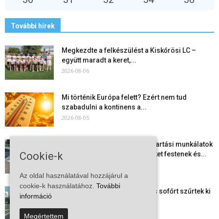
További hírek
Megkezdte a felkészülést a Kiskőrösi LC –
együtt maradt a keret,...
2026-08-06
Mi történik Európa felett? Ezért nem tud
szabadulni a kontinens a...
2026-08-05
Folyamatosak a nyári karbantartási munkálatok
Kiskőrösön – útburkolati jeleket festenek és...
Cookie-k
2026-08-05
Az oldal használatával hozzájárul a
cookie-k használatához.
További
Több száz gyorshajtót és ittas sofőrt szűrtek ki
információ
Bács-Kiskun útjain –...
2026-08-04
Megértettem