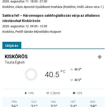
2026. augusztus 11. 18:00 - 21:00
Kiskőrös, Oázis Apostoli Gyülekezet imaháza (Kiskőrös, Holló János utca 1.)
Sakkra fel! – Háromnapos sakkfoglalkozás várja az általános
iskolásokat Kiskőrösön
2026. augusztus 12. 09:00 - 12:00
Kiskőrös, Petőfi Sándor Művelődési Központ
Időjárás
KISKŐRÖS
Tiszta Égbolt
°
40.5
°
C
40.5
°
40.5
14%
2.5kmh
10%
PÉN
SZO
VAS
HÉT
KED
36
°
31
°
32
°
34
°
38
°