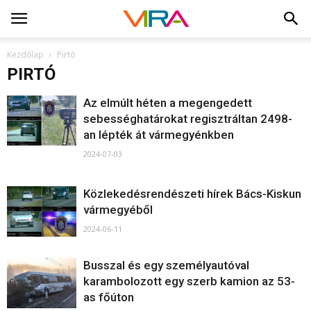
Kezdőlap
Pirtó
PIRTÓ
Az elmúlt héten a megengedett
sebességhatárokat regisztráltan 2498-
an lépték át vármegyénkben
2024-07-03
Közlekedésrendészeti hírek Bács-Kiskun
vármegyéből
2024-06-11
Busszal és egy személyautóval
karambolozott egy szerb kamion az 53-
as főúton