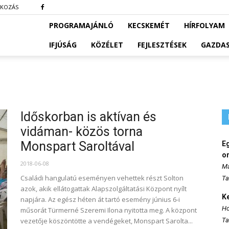
TKOZÁS
PROGRAMAJÁNLÓ
KECSKEMÉT
HÍRFOLYAM
IFJÚSÁG
KÖZÉLET
FEJLESZTÉSEK
GAZDA
Időskorban is aktívan és
vidáman- közös torna
Monspart Saroltával
E
o
2018-06-08
Ma
Családi hangulatú eseményen vehettek részt Solton
Ta
azok, akik ellátogattak Alapszolgáltatási Központ nyílt
K
napjára. Az egész héten át tartó esemény június 6-i
Ho
műsorát Türmerné Szeremi Ilona nyitotta meg. A központ
vezetője köszöntötte a vendégeket, Monspart Sarolta...
Ta