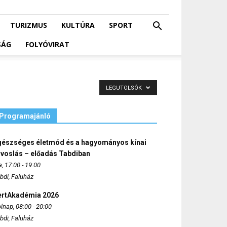
TURIZMUS
KULTÚRA
SPORT
SÁG
FOLYÓVIRAT
LEGUTOLSÓK
Programajánló
gészséges életmód és a hagyományos kínai
rvoslás – előadás Tabdiban
, 17:00 - 19:00
bdi, Faluház
ertAkadémia 2026
lnap, 08:00 - 20:00
bdi, Faluház