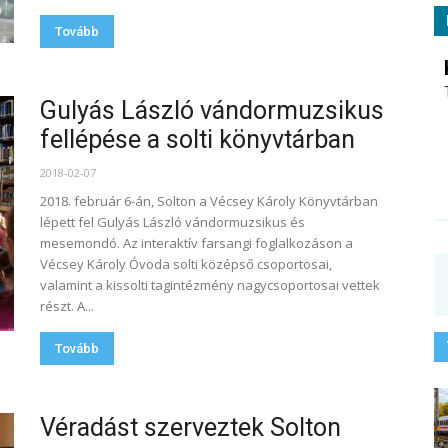
Tovább
Gulyás László vándormuzsikus
fellépése a solti könyvtárban
2018-02-07
2018. február 6-án, Solton a Vécsey Károly Könyvtárban
lépett fel Gulyás László vándormuzsikus és
mesemondó. Az interaktív farsangi foglalkozáson a
Vécsey Károly Óvoda solti középső csoportosai,
valamint a kissolti tagintézmény nagycsoportosai vettek
részt. A...
Tovább
Véradást szerveztek Solton