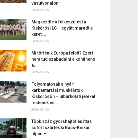
vasútvonalon
2026-08-06
Megkezdte a felkészülést a
Kiskőrösi LC – együtt maradt a
keret,...
2026-08-06
Mi történik Európa felett? Ezért
nem tud szabadulni a kontinens
a...
2026-08-05
Folyamatosak a nyári
karbantartási munkálatok
Kiskőrösön – útburkolati jeleket
festenek és...
2026-08-05
Több száz gyorshajtót és ittas
sofőrt szűrtek ki Bács-Kiskun
útjain –...