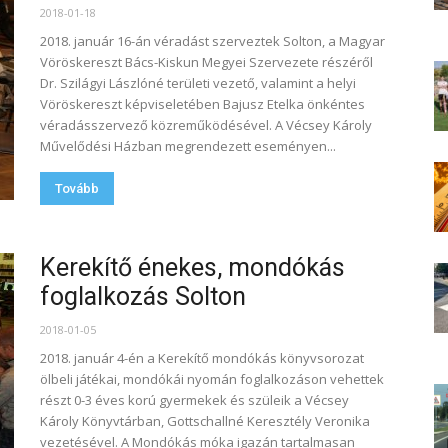
2018-01-18
2018. január 16-án véradást szerveztek Solton, a Magyar
Vöröskereszt Bács-Kiskun Megyei Szervezete részéről
Dr. Szilágyi Lászlóné területi vezető, valamint a helyi
Vöröskereszt képviseletében Bajusz Etelka önkéntes
véradásszervező közreműködésével. A Vécsey Károly
Művelődési Házban megrendezett eseményen...
Tovább
Kerekítő énekes, mondókás
foglalkozás Solton
2018-01-05
2018. január 4-én a Kerekítő mondókás könyvsorozat
ölbeli játékai, mondókái nyomán foglalkozáson vehettek
részt 0-3 éves korú gyermekek és szüleik a Vécsey
Károly Könyvtárban, Gottschallné Keresztély Veronika
vezetésével. A Mondókás móka igazán tartalmasan