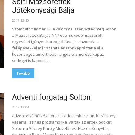
Solti Mazsorettek
Jótékonysági Bálja
2017-12-10
Szombaton immár 13. alkalommal szervezték meg Solton
a Mazsorettek Bálját. A 17 éve működő mazsorett
egyesület igényes koreográfiával, színvonalas
fellépésekkel már számtalanszor kápráztatta el a
közönséget, amiért több rangos elismerést, kupát,
serleget is kapott, s...
Tovább
Adventi forgatag Solton
2017-12-04
Advent első hétvégéjén, 2017 december 2-án, karácsonyi
vásárral, színes programokkal várták az érdeklődőket
Solton, a Vécsey Károly Művelődési Ház és Könyvtár,
valamint a Baba-Mama Klub szervezésében. Az igazán