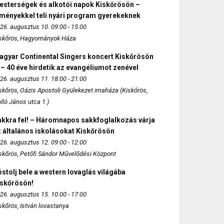
esterségek és alkotói napok Kiskőrösön –
lményekkel teli nyári program gyerekeknek
26. augusztus 10. 09:00 - 15:00
skőrös, Hagyományok Háza
agyar Continental Singers koncert Kiskőrösön
 – 40 éve hirdetik az evangéliumot zenével
26. augusztus 11. 18:00 - 21:00
skőrös, Oázis Apostoli Gyülekezet imaháza (Kiskőrös,
lló János utca 1.)
akkra fel! – Háromnapos sakkfoglalkozás várja
 általános iskolásokat Kiskőrösön
26. augusztus 12. 09:00 - 12:00
skőrös, Petőfi Sándor Művelődési Központ
stolj bele a western lovaglás világába
iskőrösön!
26. augusztus 15. 10:00 - 17:00
skőrös, István lovastanya