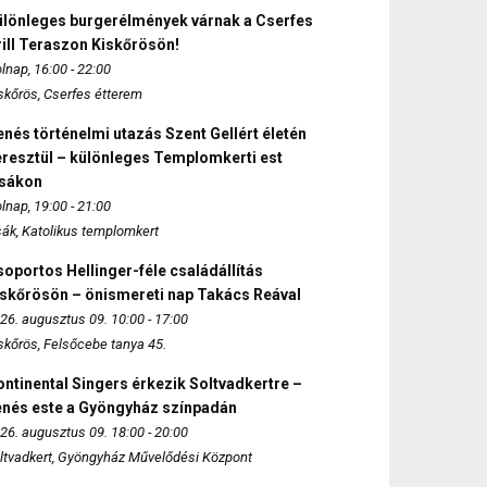
ülönleges burgerélmények várnak a Cserfes
ill Teraszon Kiskőrösön!
lnap, 16:00 - 22:00
skőrös, Cserfes étterem
nés történelmi utazás Szent Gellért életén
eresztül – különleges Templomkerti est
zsákon
lnap, 19:00 - 21:00
sák, Katolikus templomkert
oportos Hellinger-féle családállítás
iskőrösön – önismereti nap Takács Reával
26. augusztus 09. 10:00 - 17:00
skőrös, Felsőcebe tanya 45.
ntinental Singers érkezik Soltvadkertre –
enés este a Gyöngyház színpadán
26. augusztus 09. 18:00 - 20:00
ltvadkert, Gyöngyház Művelődési Központ