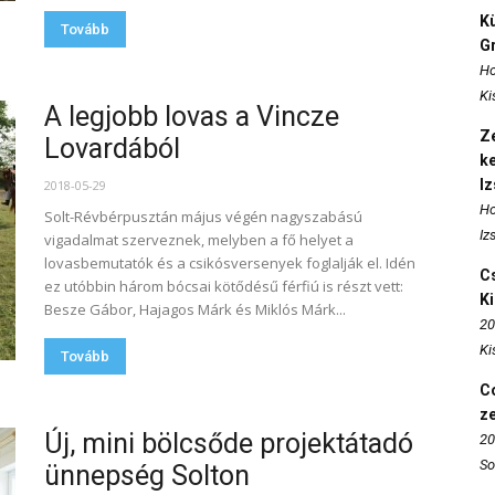
K
Tovább
Gr
Ho
Ki
A legjobb lovas a Vincze
Ze
Lovardából
k
I
2018-05-29
Ho
Solt-Révbérpusztán május végén nagyszabású
Iz
vigadalmat szerveznek, melyben a fő helyet a
lovasbemutatók és a csikósversenyek foglalják el. Idén
Cs
ez utóbbin három bócsai kötődésű férfiú is részt vett:
K
Besze Gábor, Hajagos Márk és Miklós Márk...
20
Ki
Tovább
Co
z
Új, mini bölcsőde projektátadó
20
So
ünnepség Solton