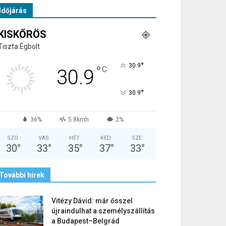
Időjárás
KISKŐRÖS
Tiszta Égbolt
°
30.9
°
C
30.9
°
30.9
36%
5.8kmh
2%
SZO
VAS
HÉT
KED
SZE
30
°
33
°
35
°
37
°
33
°
További hírek
Vitézy Dávid: már ősszel
újraindulhat a személyszállítás
a Budapest–Belgrád