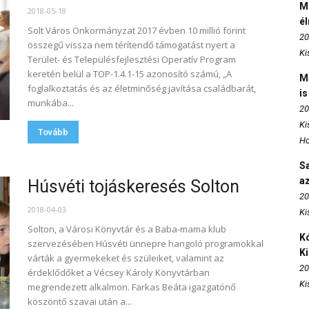
M
2018-05-18
é
Solt Város Önkormányzat 2017 évben 10 millió forint
20
összegű vissza nem térítendő támogatást nyert a
Ki
Terület- és Településfejlesztési Operatív Program
keretén belül a TOP-1.4.1-15 azonosító számú, „A
M
foglalkoztatás és az életminőség javítása családbarát,
is
munkába...
20
Ki
Tovább
Ho
S
az
Húsvéti tojáskeresés Solton
20
2018-04-03
Ki
Solton, a Városi Könyvtár és a Baba-mama klub
Kó
szervezésében Húsvéti ünnepre hangoló programokkal
K
várták a gyermekeket és szüleiket, valamint az
20
érdeklődőket a Vécsey Károly Könyvtárban
Ki
megrendezett alkalmon. Farkas Beáta igazgatónő
köszöntő szavai után a...