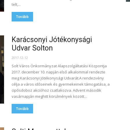
telt,...
Tovább
Karácsonyi Jótékonysági
Udvar Solton
2017-12-12
Solt Város Önkormányzat Alapszolgáltatási Központja
2017. december 10. napján első alkalommal rendezte
meg Karácsonyi Jótékonysági Udvarát.A rendezvény
célja a város időseinek és gyermekeinek támogatása, a
cipősdoboz akcióhoz csatlakozva. Advent második
vasárnapján meghitt körülmények között...
Tovább