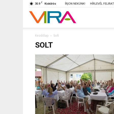
C
30.9
ÍRJON NEKÜNK!
HÍRLEVÉL FELIRA
Kiskőrös
VIRA
Kezdőlap
Solt
SOLT