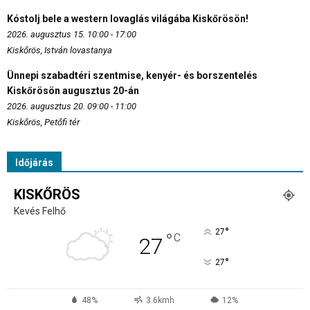
Kóstolj bele a western lovaglás világába Kiskőrösön!
2026. augusztus 15. 10:00 - 17:00
Kiskőrös, István lovastanya
Ünnepi szabadtéri szentmise, kenyér- és borszentelés
Kiskőrösön augusztus 20-án
2026. augusztus 20. 09:00 - 11:00
Kiskőrös, Petőfi tér
Időjárás
KISKŐRÖS
Kevés Felhő
°
27
°
C
27
°
27
48%
3.6kmh
12%