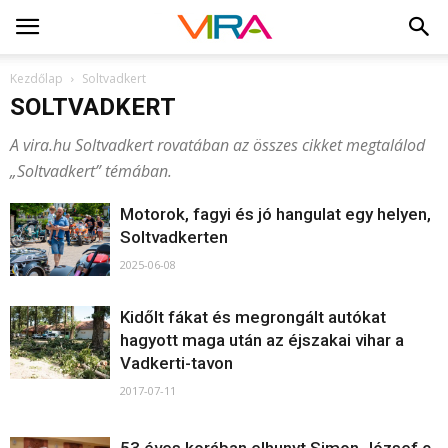
Kezdőlap
Soltvadkert
SOLTVADKERT
A vira.hu Soltvadkert rovatában az összes cikket megtalálod
„Soltvadkert” témában.
Motorok, fagyi és jó hangulat egy helyen,
Soltvadkerten
2025-06-08
Kidőlt fákat és megrongált autókat
hagyott maga után az éjszakai vihar a
Vadkerti-tavon
2017-07-11