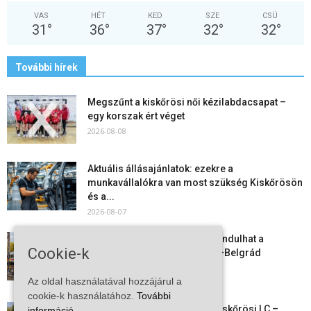
VAS
HÉT
KED
SZE
CSÜ
31
°
36
°
37
°
32
°
32
°
További hírek
Megszűnt a kiskőrösi női kézilabdacsapat –
egy korszak ért véget
2026-08-08
Aktuális állásajánlatok: ezekre a
munkavállalókra van most szükség Kiskőrösön
és a...
2026-08-07
Vitézy Dávid: már ősszel újraindulhat a
Cookie-k
személyszállítás a Budapest–Belgrád
vasútvonalon
Az oldal használatával hozzájárul a
2026-08-06
cookie-k használatához.
További
Megkezdte a felkészülést a Kiskőrösi LC –
információ