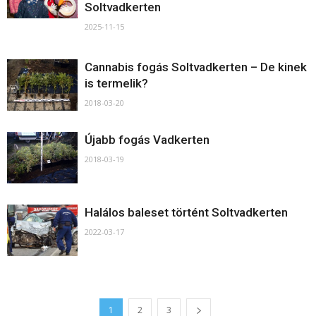
Soltvadkerten
2025-11-15
Cannabis fogás Soltvadkerten – De kinek
is termelik?
2018-03-20
Újabb fogás Vadkerten
2018-03-19
Halálos baleset történt Soltvadkerten
2022-03-17
1
2
3