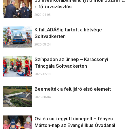
53 éves korában elhunyt Simon József c.
r. főtörzszászlós
2020-04-08
KifulLADÁSig tartott a hétvége
Soltvadkerten
2025-08-24
Színpadon az ünnep – Karácsonyi
Táncgála Soltvadkerten
2025-12-18
Beemelték a felüljáró első elemeit
2023-08-04
Ovi és suli együtt ünnepelt – fényes
Márton-nap az Evangélikus Óvodánál