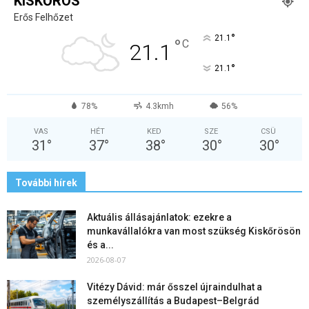
KISKŐRÖS
Erős Felhőzet
°
21.1
°
C
21.1
°
21.1
78%
4.3kmh
56%
VAS
HÉT
KED
SZE
CSÜ
31
°
37
°
38
°
30
°
30
°
További hírek
Aktuális állásajánlatok: ezekre a
munkavállalókra van most szükség Kiskőrösön
és a...
2026-08-07
Vitézy Dávid: már ősszel újraindulhat a
személyszállítás a Budapest–Belgrád