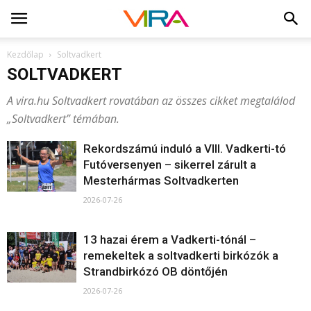
Kezdőlap
Soltvadkert
SOLTVADKERT
A vira.hu Soltvadkert rovatában az összes cikket megtalálod
„Soltvadkert” témában.
Rekordszámú induló a VIII. Vadkerti-tó
Futóversenyen – sikerrel zárult a
Mesterhármas Soltvadkerten
2026-07-26
13 hazai érem a Vadkerti-tónál –
remekeltek a soltvadkerti birkózók a
Strandbirkózó OB döntőjén
2026-07-26