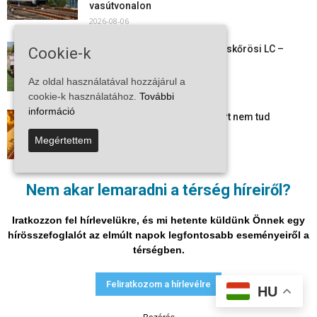
vasútvonalon
2026-08-06
Megkezdte a felkészülést a Kiskőrösi LC –
Cookie-k
együtt maradt a keret,...
2026-08-06
Az oldal használatával hozzájárul a
cookie-k használatához.
További
információ
Mi történik Európa felett? Ezért nem tud
szabadulni a kontinens a...
Megértettem
2026-08-05
Folyamatosak a nyári karbantartási munkálatok
Nem akar lemaradni a térség híreiről?
Kiskőrösön – útburkolati jeleket festenek és...
2026-08-05
Iratkozzon fel hírlevelükre, és mi hetente küldünk Önnek egy
hírösszefoglalót az elmúlt napok legfontosabb eseményeiről a
térségben.
Adatvédelmi nyilatkozat
Médiaajánlat
Impresszum
Feliratkozom a hírlevélre
HU
© Vira Média Kft.