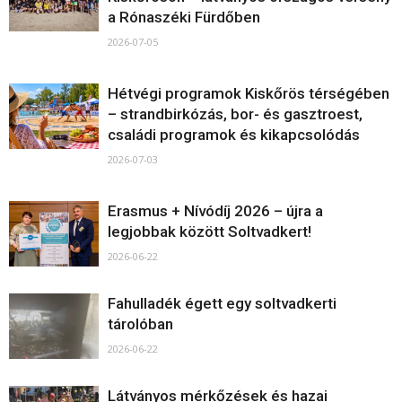
a Rónaszéki Fürdőben
2026-07-05
Hétvégi programok Kiskőrös térségében
– strandbirkózás, bor- és gasztroest,
családi programok és kikapcsolódás
2026-07-03
Erasmus + Nívódíj 2026 – újra a
legjobbak között Soltvadkert!
2026-06-22
Fahulladék égett egy soltvadkerti
tárolóban
2026-06-22
Látványos mérkőzések és hazai