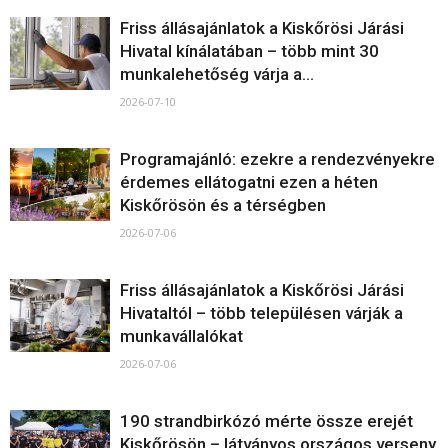
Friss állásajánlatok a Kiskőrösi Járási
Hivatal kínálatában – több mint 30
munkalehetőség várja a...
2026-07-10
Programajánló: ezekre a rendezvényekre
érdemes ellátogatni ezen a héten
Kiskőrösön és a térségben
2026-07-06
Friss állásajánlatok a Kiskőrösi Járási
Hivataltól – több településen várják a
munkavállalókat
2026-07-06
190 strandbirkózó mérte össze erejét
Kiskőrösön – látványos országos verseny