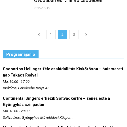
Óvodában és Mini Bölcsődében
2025-10-15
1
2
3
Programajánló
Csoportos Hellinger-féle családállítás Kiskőrösön – önismereti
nap Takács Reával
Ma, 10:00 - 17:00
Kiskőrös, Felsőcebe tanya 45.
Continental Singers érkezik Soltvadkertre – zenés este a
Gyöngyház színpadán
Ma, 18:00 - 20:00
Soltvadkert, Gyöngyház Művelődési Központ