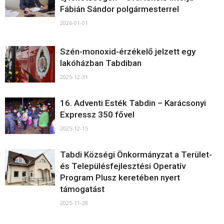
Fábián Sándor polgármesterrel
2026-01-01
Szén-monoxid-érzékelő jelzett egy
lakóházban Tabdiban
2025-12-31
16. Adventi Esték Tabdin – Karácsonyi
Expressz 350 fővel
2025-12-15
Tabdi Községi Önkormányzat a Terület-
és Településfejlesztési Operatív
Program Plusz keretében nyert
támogatást
2025-11-28