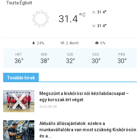
Tiszta Égbolt
°
31.4
°
C
31.4
°
31.4
24%
2.4kmh
0%
HÉT
KED
SZE
CSÜ
PÉN
36
°
38
°
32
°
30
°
30
°
További hírek
Megszűnt a kiskőrösi női kézilabdacsapat –
egy korszak ért véget
2026-08-08
Aktuális állásajánlatok: ezekre a
munkavállalókra van most szükség Kiskőrösön
és a...