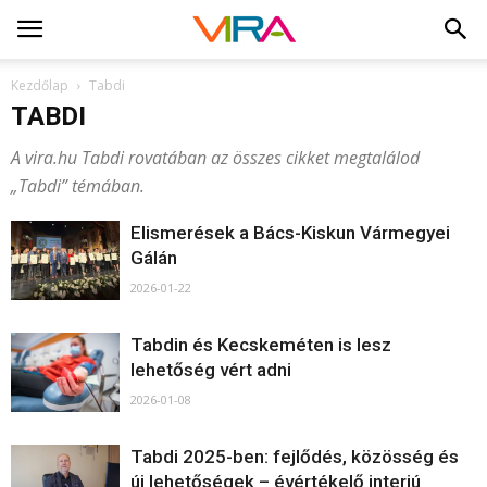
Kezdőlap
Tabdi
TABDI
A vira.hu Tabdi rovatában az összes cikket megtalálod
„Tabdi” témában.
Elismerések a Bács-Kiskun Vármegyei
Gálán
2026-01-22
Tabdin és Kecskeméten is lesz
lehetőség vért adni
2026-01-08
Tabdi 2025-ben: fejlődés, közösség és
új lehetőségek – évértékelő interjú