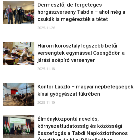
Dermesztő, de fergeteges
horgászverseny Tabdin – ahol még a
csukák is megérezték a tétet
2025-11-26
Három korosztály legszebb betűi
versengtek egymással Csengődön a
járási szépíró versenyen
2025-11-18
Kontor László – magyar népbetegségek
kínai gyógyászat tükrében
2025-11-10
Élményközpontú nevelés,
környezettudatosság és közösségi
összefogás a Tabdi Napköziotthonos