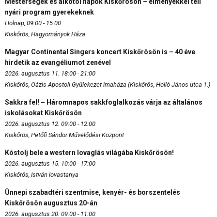
Mesterségek és alkotói napok Kiskőrösön – élményekkel teli
nyári program gyerekeknek
Holnap, 09:00 - 15:00
Kiskőrös, Hagyományok Háza
Magyar Continental Singers koncert Kiskőrösön is – 40 éve
hirdetik az evangéliumot zenével
2026. augusztus 11. 18:00 - 21:00
Kiskőrös, Oázis Apostoli Gyülekezet imaháza (Kiskőrös, Holló János utca 1.)
Sakkra fel! – Háromnapos sakkfoglalkozás várja az általános
iskolásokat Kiskőrösön
2026. augusztus 12. 09:00 - 12:00
Kiskőrös, Petőfi Sándor Művelődési Központ
Kóstolj bele a western lovaglás világába Kiskőrösön!
2026. augusztus 15. 10:00 - 17:00
Kiskőrös, István lovastanya
Ünnepi szabadtéri szentmise, kenyér- és borszentelés
Kiskőrösön augusztus 20-án
2026. augusztus 20. 09:00 - 11:00