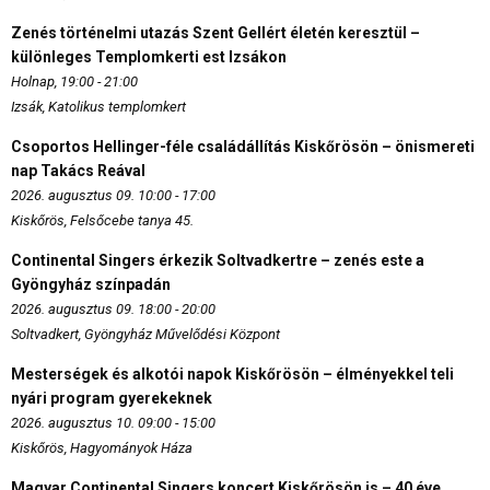
Zenés történelmi utazás Szent Gellért életén keresztül –
különleges Templomkerti est Izsákon
Holnap, 19:00 - 21:00
Izsák, Katolikus templomkert
Csoportos Hellinger-féle családállítás Kiskőrösön – önismereti
nap Takács Reával
2026. augusztus 09. 10:00 - 17:00
Kiskőrös, Felsőcebe tanya 45.
Continental Singers érkezik Soltvadkertre – zenés este a
Gyöngyház színpadán
2026. augusztus 09. 18:00 - 20:00
Soltvadkert, Gyöngyház Művelődési Központ
Mesterségek és alkotói napok Kiskőrösön – élményekkel teli
nyári program gyerekeknek
2026. augusztus 10. 09:00 - 15:00
Kiskőrös, Hagyományok Háza
Magyar Continental Singers koncert Kiskőrösön is – 40 éve