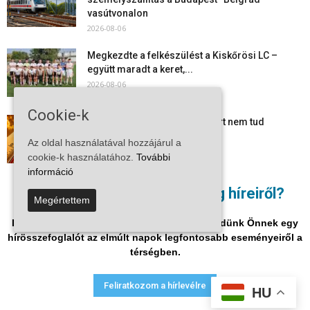
vasútvonalon
2026-08-06
Megkezdte a felkészülést a Kiskőrösi LC –
együtt maradt a keret,...
2026-08-06
Cookie-k
Mi történik Európa felett? Ezért nem tud
szabadulni a kontinens a...
Az oldal használatával hozzájárul a
2026-08-05
cookie-k használatához.
További
információ
Folyamatosak a nyári karbantartási munkálatok
Nem akar lemaradni a térség híreiről?
Megértettem
Kiskőrösön – útburkolati jeleket festenek és...
2026-08-05
Iratkozzon fel hírlevelükre, és mi hetente küldünk Önnek egy
hírösszefoglalót az elmúlt napok legfontosabb eseményeiről a
térségben.
Adatvédelmi nyilatkozat
Médiaajánlat
Impresszum
Feliratkozom a hírlevélre
HU
© Vira Média Kft.