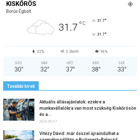
KISKŐRÖS
Borús Égbolt
°
31.7
°
C
31.7
°
31.7
32%
5.3kmh
96%
SZO
VAS
HÉT
KED
SZE
30
°
32
°
37
°
38
°
33
°
További hírek
Aktuális állásajánlatok: ezekre a
munkavállalókra van most szükség Kiskőrösön
és a...
2026-08-07
Vitézy Dávid: már ősszel újraindulhat a
személyszállítás a Budapest–Belgrád