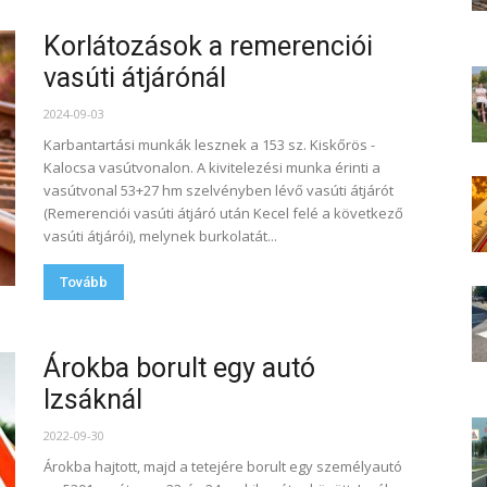
Korlátozások a remerenciói
vasúti átjárónál
2024-09-03
Karbantartási munkák lesznek a 153 sz. Kiskőrös -
Kalocsa vasútvonalon. A kivitelezési munka érinti a
vasútvonal 53+27 hm szelvényben lévő vasúti átjárót
(Remerenciói vasúti átjáró után Kecel felé a következő
vasúti átjárói), melynek burkolatát...
Tovább
Árokba borult egy autó
Izsáknál
2022-09-30
Árokba hajtott, majd a tetejére borult egy személyautó