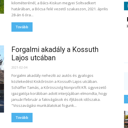
kilométerénél, a Bács-Kiskun megyei Soltvadkert
határában, a Bócsa felé vezető szakaszon, 2021. április
28-án 6 óra...
Tovább
Forgalmi akadály a Kossuth
Lajos utcában
2021-02-04
Forgalmi akadály nehezíti az autós és gyalogos
közlekedést Kiskőrösön a Kossuth Lajos utcában.
Schäffer Tamás, a Kőrösszolg Nonprofit Kft. ügyvezető
igazgatója korábban adott interjújában elmondta, hogy
január/február a fakivágások és ifjítások időszaka.
"Visszavágási munkálatokat fogunk...
Tovább