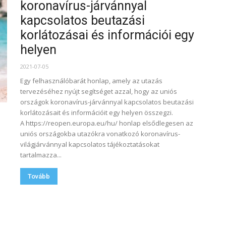
koronavírus-járvánnyal
kapcsolatos beutazási
korlátozásai és információi egy
helyen
2021-07-05
Egy felhasználóbarát honlap, amely az utazás
tervezéséhez nyújt segítséget azzal, hogy az uniós
országok koronavírus-járvánnyal kapcsolatos beutazási
korlátozásait és információit egy helyen összegzi.
A https://reopen.europa.eu/hu/ honlap elsődlegesen az
uniós országokba utazókra vonatkozó koronavírus-
világjárvánnyal kapcsolatos tájékoztatásokat
tartalmazza...
Tovább