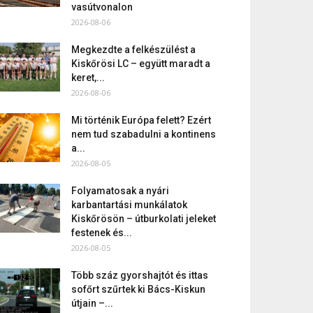
vasútvonalon
2026-08-06
Megkezdte a felkészülést a
Kiskőrösi LC – együtt maradt a
keret,...
2026-08-06
Mi történik Európa felett? Ezért
nem tud szabadulni a kontinens
a...
2026-08-05
Folyamatosak a nyári
karbantartási munkálatok
Kiskőrösön – útburkolati jeleket
festenek és...
2026-08-05
Több száz gyorshajtót és ittas
sofőrt szűrtek ki Bács-Kiskun
útjain –...