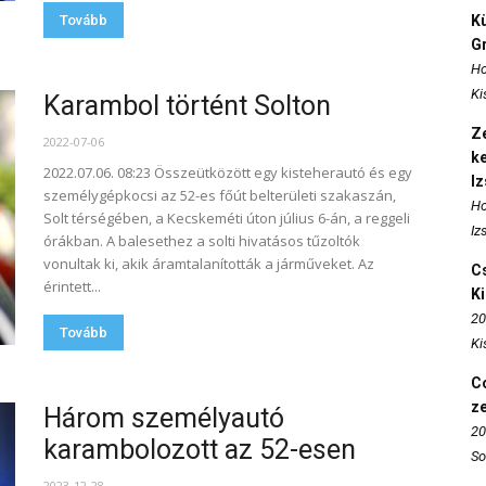
Tovább
K
Gr
Ho
Ki
Karambol történt Solton
Ze
2022-07-06
k
2022.07.06. 08:23 Összeütközött egy kisteherautó és egy
I
személygépkocsi az 52-es főút belterületi szakaszán,
Ho
Solt térségében, a Kecskeméti úton július 6-án, a reggeli
Iz
órákban. A balesethez a solti hivatásos tűzoltók
vonultak ki, akik áramtalanították a járműveket. Az
Cs
érintett...
K
20
Tovább
Ki
Co
z
Három személyautó
20
karambolozott az 52-esen
So
2023-12-28