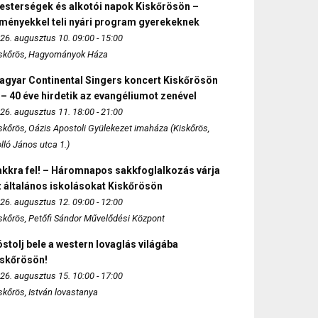
esterségek és alkotói napok Kiskőrösön –
lményekkel teli nyári program gyerekeknek
26. augusztus 10. 09:00 - 15:00
skőrös, Hagyományok Háza
agyar Continental Singers koncert Kiskőrösön
 – 40 éve hirdetik az evangéliumot zenével
26. augusztus 11. 18:00 - 21:00
skőrös, Oázis Apostoli Gyülekezet imaháza (Kiskőrös,
lló János utca 1.)
akkra fel! – Háromnapos sakkfoglalkozás várja
 általános iskolásokat Kiskőrösön
26. augusztus 12. 09:00 - 12:00
skőrös, Petőfi Sándor Művelődési Központ
stolj bele a western lovaglás világába
iskőrösön!
26. augusztus 15. 10:00 - 17:00
skőrös, István lovastanya