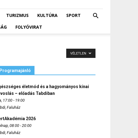
TURIZMUS
KULTÚRA
SPORT
SÁG
FOLYÓVIRAT
VÉLETLEN
Programajánló
gészséges életmód és a hagyományos kínai
rvoslás – előadás Tabdiban
, 17:00 - 19:00
bdi, Faluház
ertAkadémia 2026
lnap, 08:00 - 20:00
bdi, Faluház