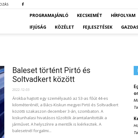
KOZÁS
PROGRAMAJÁNLÓ
KECSKEMÉT
HÍRFOLYAM
IFJÚSÁG
KÖZÉLET
FEJLESZTÉSEK
GAZDA
Baleset történt Pirtó és
Soltvadkert között
E
2022-12-03
o
Árokba hajtott egy személyautó az 53-as főút 44-es
Ma
kilométerénél, a Bács-Kiskun megyei Pirtó és Soltvadkert
Ta
közötti szakaszon december 3-án, szombaton. A
kiskunhalasi hivatásos tűzoltók áramtalanították a
K
járművet. A helyszínre a mentők is kiérkeztek. A
Ho
balesetnél forgalmi...
Ta