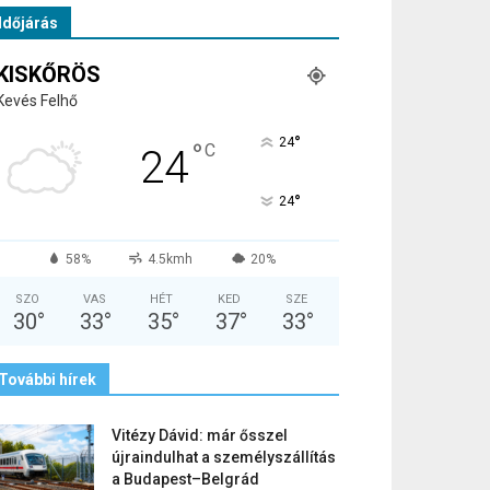
Időjárás
KISKŐRÖS
Kevés Felhő
°
24
°
C
24
°
24
58%
4.5kmh
20%
SZO
VAS
HÉT
KED
SZE
30
°
33
°
35
°
37
°
33
°
További hírek
Vitézy Dávid: már ősszel
újraindulhat a személyszállítás
a Budapest–Belgrád