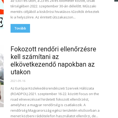
az 5301-es úton, a 23-és 24-es kilométer között, Izsák
térségében 2022. szeptember 30-án délelőtt. Műszaki
mentés céljából a kiskőrösi hivatásos tűzoltók érkeztek
ki a helyszínre. Az érintett útszakaszon...
Tovább
Fokozott rendőri ellenőrzésre
kell számítani az
elkövetkezendő napokban az
utakon
2021-09-16
Az Európai Közlekedésrendészeti Szervek Hálózata
(ROADPOL) 2021. szeptember 16-22. között Focus on the
road elnevezéssel hirdetett fokozott ellenőrzést,
amelyhez a magyar rendőrség is csatlakozik. A
rendőrség Magyarország egész területén elsősorban a
menet közbeni rádiótelefon használatot ellenőrzi, de...