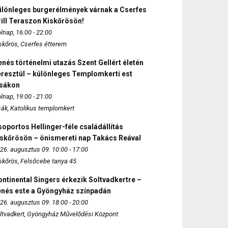
ülönleges burgerélmények várnak a Cserfes
ill Teraszon Kiskőrösön!
lnap, 16:00 - 22:00
skőrös, Cserfes étterem
nés történelmi utazás Szent Gellért életén
eresztül – különleges Templomkerti est
zsákon
lnap, 19:00 - 21:00
sák, Katolikus templomkert
oportos Hellinger-féle családállítás
iskőrösön – önismereti nap Takács Reával
26. augusztus 09. 10:00 - 17:00
skőrös, Felsőcebe tanya 45.
ntinental Singers érkezik Soltvadkertre –
enés este a Gyöngyház színpadán
26. augusztus 09. 18:00 - 20:00
ltvadkert, Gyöngyház Művelődési Központ