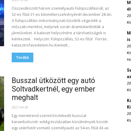
M
Összeütközött három személyautó Fülöpszállásnál, az
é
52-es főút 31-es kilométerszelvényénél december 28-án.
20
A fülöpszállási önkormányzati tűzoltók végezték a
Ki
műszaki mentést, melynek során áramtalanították a
járműveket. A baleset helyszínére a társhatóságok is
M
kiérkeztek. Helyszín: Fülöpszállás, 52-es főút Forrás:
is
katasztrofavedelem.hu Kiemelt...
20
Ki
Tovább
Ho
S
az
Busszal ütközött egy autó
20
Soltvadkertnél, egy ember
Ki
meghalt
Kó
K
2021-04-28
20
Egy menetrend szerint közlekedő busszal
Ki
karambolozott -eddig tisztázatlan körülmények között-
egy utánfutót vontató személyautó az 54-es főút 43-as