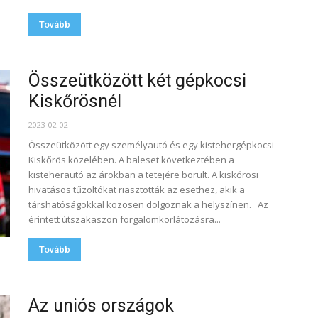
Tovább
Összeütközött két gépkocsi
Kiskőrösnél
2023-02-02
Összeütközött egy személyautó és egy kistehergépkocsi
Kiskőrös közelében. A baleset következtében a
kisteherautó az árokban a tetejére borult. A kiskőrösi
hivatásos tűzoltókat riasztották az esethez, akik a
társhatóságokkal közösen dolgoznak a helyszínen. Az
érintett útszakaszon forgalomkorlátozásra...
Tovább
Az uniós országok