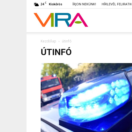
C
24
ÍRJON NEKÜNK!
HÍRLEVÉL FELIRAT
Kiskőrös
VIRA
Kezdőlap
útinfó
ÚTINFÓ