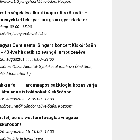
ltvadkert, Gyöngyház Művelődési Központ
esterségek és alkotói napok Kiskőrösön –
lményekkel teli nyári program gyerekeknek
lnap, 09:00 - 15:00
skőrös, Hagyományok Háza
agyar Continental Singers koncert Kiskőrösön
 – 40 éve hirdetik az evangéliumot zenével
26. augusztus 11. 18:00 - 21:00
skőrös, Oázis Apostoli Gyülekezet imaháza (Kiskőrös,
lló János utca 1.)
akkra fel! – Háromnapos sakkfoglalkozás várja
 általános iskolásokat Kiskőrösön
26. augusztus 12. 09:00 - 12:00
skőrös, Petőfi Sándor Művelődési Központ
stolj bele a western lovaglás világába
iskőrösön!
26. augusztus 15. 10:00 - 17:00
skőrös, István lovastanya