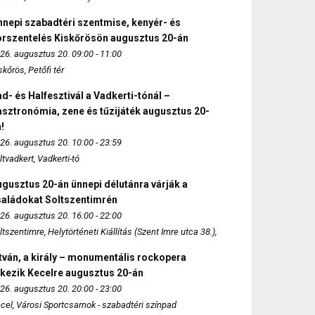
nepi szabadtéri szentmise, kenyér- és
orszentelés Kiskőrösön augusztus 20-án
26. augusztus 20. 09:00 - 11:00
skőrös, Petőfi tér
d- és Halfesztivál a Vadkerti-tónál –
sztronómia, zene és tűzijáték augusztus 20-
!
26. augusztus 20. 10:00 - 23:59
ltvadkert, Vadkerti-tó
gusztus 20-án ünnepi délutánra várják a
saládokat Soltszentimrén
26. augusztus 20. 16:00 - 22:00
ltszentimre, Helytörténeti Kiállítás (Szent Imre utca 38.),
tván, a király – monumentális rockopera
rkezik Kecelre augusztus 20-án
26. augusztus 20. 20:00 - 23:00
cel, Városi Sportcsarnok - szabadtéri színpad