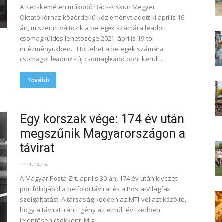
A Kecskeméten működő Bács-Kiskun Megyei
Oktatókórház közérdekű közleményt adott ki április 16-
án, miszerint változik a betegek számára leadott
csomagküldés lehetősége 2021. április 19-től
intézményükben. Hol lehet a betegek számára
csomagot leadni? - új csomagleadó pont került...
Tovább
Egy korszak vége: 174 év után
megszűnik Magyarországon a
távirat
2021-04-06
A Magyar Posta Zrt. április 30-án, 174 év után kivezeti
portfóliójából a belföldi távirat és a Posta-Világfax
szolgáltatást. A társaság kedden az MTI-vel azt közölte,
hogy a távirat iránti igény az elmúlt évtizedben
jelentősen csökkent. Míg...