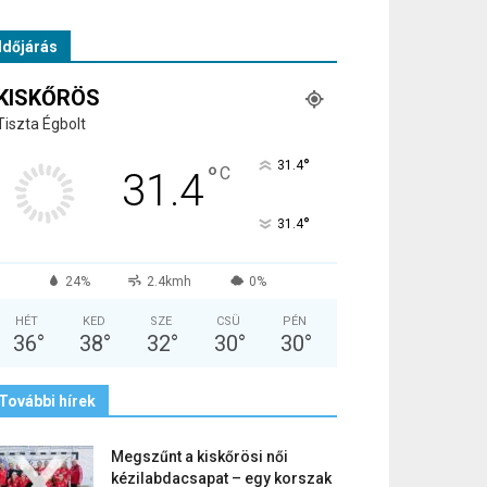
Időjárás
KISKŐRÖS
Tiszta Égbolt
°
31.4
°
C
31.4
°
31.4
24%
2.4kmh
0%
HÉT
KED
SZE
CSÜ
PÉN
36
°
38
°
32
°
30
°
30
°
További hírek
Megszűnt a kiskőrösi női
kézilabdacsapat – egy korszak