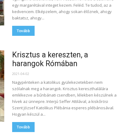
egy margarétával integet kezem. Feléd. Te tudod, az a
kedvencem. Elképzelem, ahogy sokan élőznek, ahogy
baktatsz, ahogy...
Tovább
Krisztus a kereszten, a
harangok Rómában
2021-04-02
Nagypénteken a katolikus gyülekezetekben nem
szólalnak meg a harangok. Krisztus kereszthalálára
emlékezve a bűnbánati csendben, lélekben készülnek a
hívek az ünnepre. Interjú Seffer Attilával, a kiskőrösi
Szent József Katolikus Plébánia esperes plébánosával.
Hogyan készül a...
Tovább