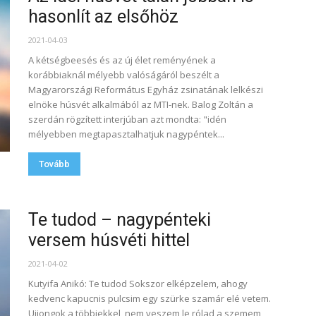
hasonlít az elsőhöz
2021-04-03
A kétségbeesés és az új élet reményének a
korábbiaknál mélyebb valóságáról beszélt a
Magyarországi Református Egyház zsinatának lelkészi
elnöke húsvét alkalmából az MTI-nek. Balog Zoltán a
szerdán rögzített interjúban azt mondta: "idén
mélyebben megtapasztalhatjuk nagypéntek...
Tovább
Te tudod – nagypénteki
versem húsvéti hittel
2021-04-02
Kutyifa Anikó: Te tudod Sokszor elképzelem, ahogy
kedvenc kapucnis pulcsim egy szürke szamár elé vetem.
Ujjongok a többiekkel, nem veszem le rólad a szemem,