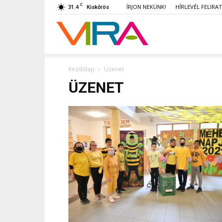
C
31.4
ÍRJON NEKÜNK!
HÍRLEVÉL FELIRA
Kiskőrös
VIRA
Kezdőlap
Üzenet
ÜZENET