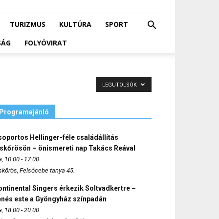
TURIZMUS
KULTÚRA
SPORT
SÁG
FOLYÓVIRAT
LEGUTOLSÓK
Programajánló
oportos Hellinger-féle családállítás
iskőrösön – önismereti nap Takács Reával
, 10:00 - 17:00
skőrös, Felsőcebe tanya 45.
ntinental Singers érkezik Soltvadkertre –
enés este a Gyöngyház színpadán
, 18:00 - 20:00