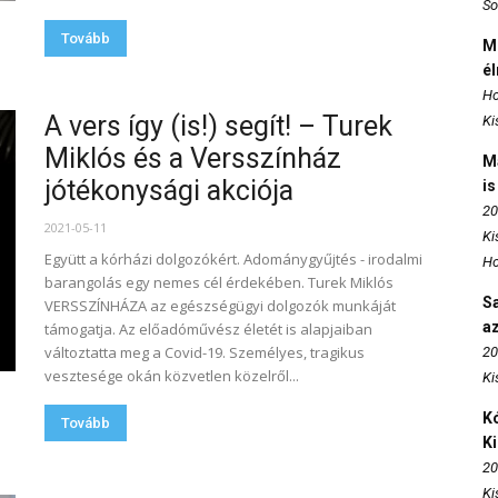
So
Tovább
M
é
Ho
A vers így (is!) segít! – Turek
Ki
Miklós és a Versszínház
M
jótékonysági akciója
is
20
2021-05-11
Ki
Együtt a kórházi dolgozókért. Adománygyűjtés - irodalmi
Ho
barangolás egy nemes cél érdekében. Turek Miklós
S
VERSSZÍNHÁZA az egészségügyi dolgozók munkáját
az
támogatja. Az előadóművész életét is alapjaiban
változtatta meg a Covid-19. Személyes, tragikus
20
vesztesége okán közvetlen közelről...
Ki
Kó
Tovább
K
20
Ki