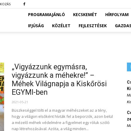
TKOZÁS
PROGRAMAJÁNLÓ
KECSKEMÉT
HÍRFOLYAM
IFJÚSÁG
KÖZÉLET
FEJLESZTÉSEK
GAZDA
„Vigyázzunk egymásra,
vigyázzunk a méhekre!” –
Méhek Világnapja a Kiskőrösi
Cs
K
EGYMI-ben
Ma
2021-05-21
Ki
Büszkeséggel tölti el a magyar méhészeket az a tény,
Co
hogy a világon elsőként hívták fel a beporzók, azon belül
z
a mézelő méhek védelmére a figyelmet egy róluk szóló
Ma
nap létrehozásával. Azóta, a világ minden...