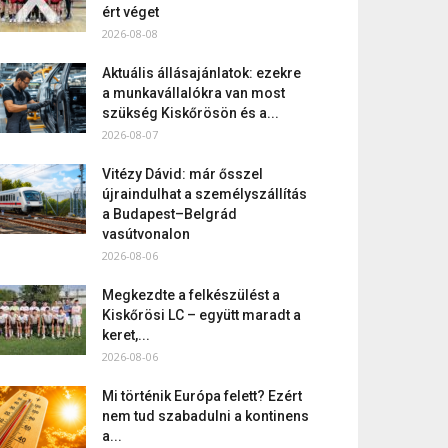
ért véget
2026-08-08
Aktuális állásajánlatok: ezekre
a munkavállalókra van most
szükség Kiskőrösön és a...
2026-08-07
Vitézy Dávid: már ősszel
újraindulhat a személyszállítás
a Budapest–Belgrád
vasútvonalon
2026-08-06
Megkezdte a felkészülést a
Kiskőrösi LC – együtt maradt a
keret,...
2026-08-06
Mi történik Európa felett? Ezért
nem tud szabadulni a kontinens
a...