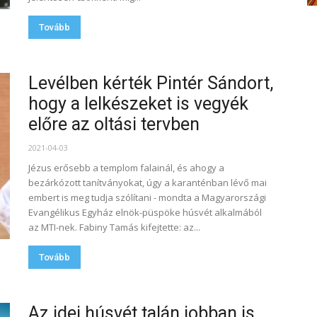
Tovább
Levélben kérték Pintér Sándort,
hogy a lelkészeket is vegyék
előre az oltási tervben
2021-04-03
Jézus erősebb a templom falainál, és ahogy a
bezárkózott tanítványokat, úgy a karanténban lévő mai
embert is meg tudja szólítani - mondta a Magyarországi
Evangélikus Egyház elnök-püspöke húsvét alkalmából
az MTI-nek. Fabiny Tamás kifejtette: az...
Tovább
Az idei húsvét talán jobban is