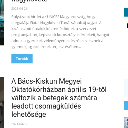
2021-04-26
Pályázatot hirdet az UNICEF Magyarország, hogy
megtalálja Fiatal Nagyköveti Tanácsának új tagjait. A
kiválasztott fiatalok közreműködnek a szervezet
programjaiban, képviselik korosztályuk érdekeit, hangot
adnak a gyerekek véleményének és részt vesznek a
gyermekjogi ismeretek terjesztésében...
Tovább
A Bács-Kiskun Megyei
Oktatókórházban április 19-től
változik a betegek számára
leadott csomagküldés
lehetősége
2021-04-17