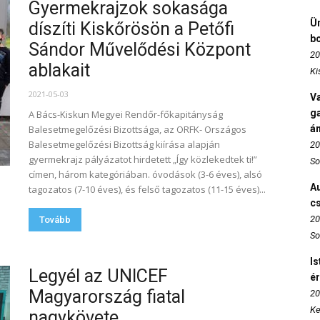
Gyermekrajzok sokasága
Ün
díszíti Kiskőrösön a Petőfi
b
Sándor Művelődési Központ
20
ablakait
Ki
2021-05-03
Va
ga
A Bács-Kiskun Megyei Rendőr-főkapitányság
Balesetmegelőzési Bizottsága, az ORFK- Országos
án
Balesetmegelőzési Bizottság kiírása alapján
20
gyermekrajz pályázatot hirdetett „Így közlekedtek ti!”
So
címen, három kategóriában. óvodások (3-6 éves), alsó
Au
tagozatos (7-10 éves), és felső tagozatos (11-15 éves)...
c
20
Tovább
So
Is
Legyél az UNICEF
é
Magyarország fiatal
20
Ke
nagykövete