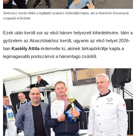
Sinkovicz István Máté a legifjabb szakács különdíját kapta, aki a Kiskőrösi Kosarasok
csapatát erősítette
Ezek után került sor az első három helyezett kihirdetésére. Idén a
győzelem az Akasztóiakhoz került, ugyanis az első helyet 2026-
ban
Kastély Attila
érdemelte ki, akinek birkapörköltje kapta a
legmagasabb pontszámot a háromtagú zsűritől.