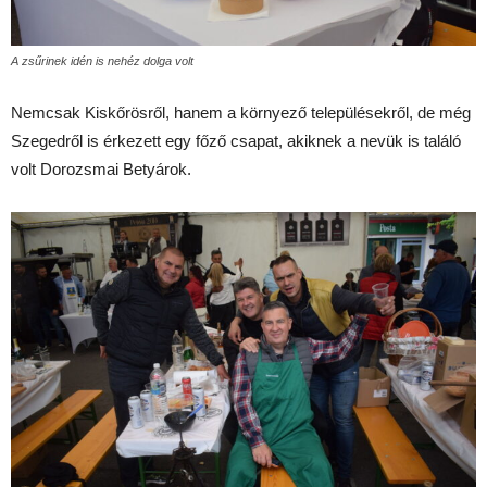
A zsűrinek idén is nehéz dolga volt
Nemcsak Kiskőrösről, hanem a környező településekről, de még
Szegedről is érkezett egy főző csapat, akiknek a nevük is találó
volt Dorozsmai Betyárok.