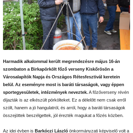
Harmadik alkalommal került megrendezésre május 16-án
szombaton a Birkapörkölt főző verseny Kiskőrösön a
Városalapítók Napja és Országos Rétesfesztivál keretein
belül. Az eseményre most is baráti társaságok, vagy éppen
sportegyesületek, intézmények neveztek.
A főzőverseny révén
díjazták is az elkészült pörkölteket. Ez a délelőtt nem csak erről
szólt, hanem a jó hangulatról, és arról, hogy a baráti társaságok
összejöttek beszélgettek, jól érezték magukat a főzés közben.
Az idei évben is
Barkóczi László
önkormányzati képviselő volt a