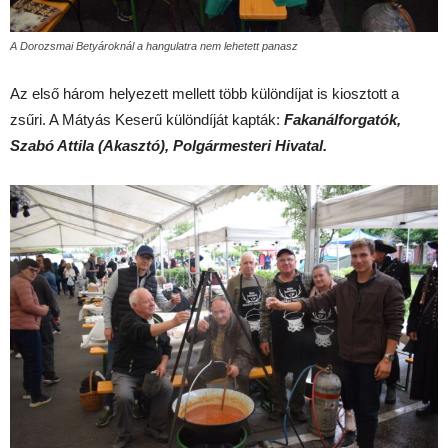
A Dorozsmai Betyároknál a hangulatra nem lehetett panasz
Az első három helyezett mellett több különdíjat is kiosztott a
zsűri. A Mátyás Keserű különdíját kapták:
Fakanálforgatók,
Szabó Attila (Akasztó), Polgármesteri Hivatal.