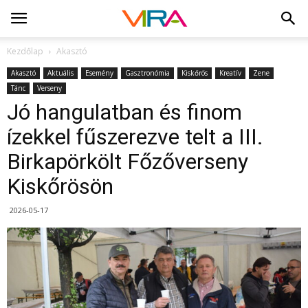
Kezdőlap
Akasztó
Akasztó
Aktuális
Esemény
Gasztronómia
Kiskőrös
Kreatív
Zene
Tánc
Verseny
Jó hangulatban és finom
ízekkel fűszerezve telt a III.
Birkapörkölt Főzőverseny
Kiskőrösön
2026-05-17