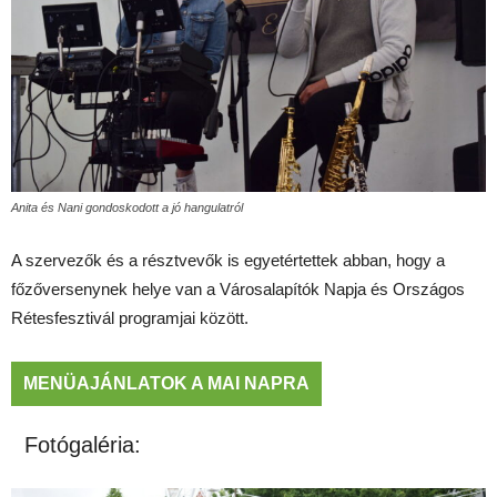
Anita és Nani gondoskodott a jó hangulatról
A szervezők és a résztvevők is egyetértettek abban, hogy a
főzőversenynek helye van a Városalapítók Napja és Országos
Rétesfesztivál programjai között.
MENÜAJÁNLATOK A MAI NAPRA
Fotógaléria: