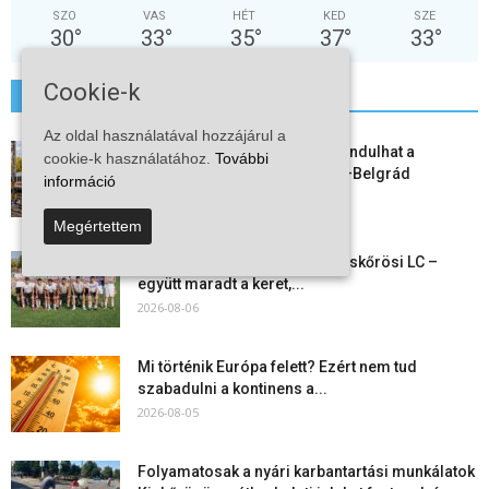
SZO
VAS
HÉT
KED
SZE
30
°
33
°
35
°
37
°
33
°
Cookie-k
További hírek
Az oldal használatával hozzájárul a
Vitézy Dávid: már ősszel újraindulhat a
cookie-k használatához.
További
személyszállítás a Budapest–Belgrád
információ
vasútvonalon
2026-08-06
Megértettem
Megkezdte a felkészülést a Kiskőrösi LC –
együtt maradt a keret,...
2026-08-06
Mi történik Európa felett? Ezért nem tud
szabadulni a kontinens a...
2026-08-05
Folyamatosak a nyári karbantartási munkálatok