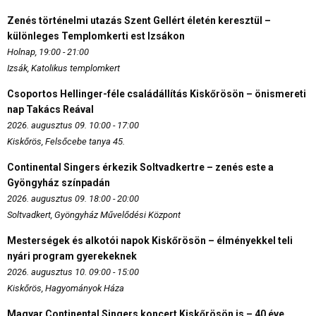
Zenés történelmi utazás Szent Gellért életén keresztül –
különleges Templomkerti est Izsákon
Holnap, 19:00 - 21:00
Izsák, Katolikus templomkert
Csoportos Hellinger-féle családállítás Kiskőrösön – önismereti
nap Takács Reával
2026. augusztus 09. 10:00 - 17:00
Kiskőrös, Felsőcebe tanya 45.
Continental Singers érkezik Soltvadkertre – zenés este a
Gyöngyház színpadán
2026. augusztus 09. 18:00 - 20:00
Soltvadkert, Gyöngyház Művelődési Központ
Mesterségek és alkotói napok Kiskőrösön – élményekkel teli
nyári program gyerekeknek
2026. augusztus 10. 09:00 - 15:00
Kiskőrös, Hagyományok Háza
Magyar Continental Singers koncert Kiskőrösön is – 40 éve