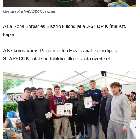
Most itt volt a VADÁSZOK csapata
A La Róna Borbár és Bisztró különdíját a
J-SHOP Klíma Kft.
kapta.
A Kiskőrös Város Polgármesteri Hivatalának különdíját a
SLAPECOK
fiatal sportolókból álló csapata nyerte el.