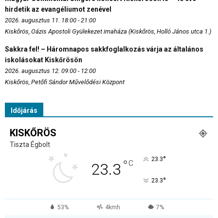
hirdetik az evangéliumot zenével
2026. augusztus 11. 18:00 - 21:00
Kiskőrös, Oázis Apostoli Gyülekezet imaháza (Kiskőrös, Holló János utca 1.)
Sakkra fel! – Háromnapos sakkfoglalkozás várja az általános
iskolásokat Kiskőrösön
2026. augusztus 12. 09:00 - 12:00
Kiskőrös, Petőfi Sándor Művelődési Központ
Időjárás
KISKŐRÖS
Tiszta Égbolt
°
23.3
°
C
23.3
°
23.3
53%
4kmh
7%