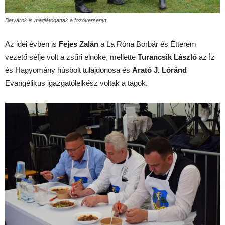
Betyárok is meglátogatták a főzőversenyt
Az idei évben is
Fejes Zalán
a La Róna Borbár és Étterem
vezető séfje volt a zsűri elnöke, mellette
Turancsik László
az Íz
és Hagyomány húsbolt tulajdonosa és
Arató J. Lóránd
Evangélikus igazgatólelkész voltak a tagok.