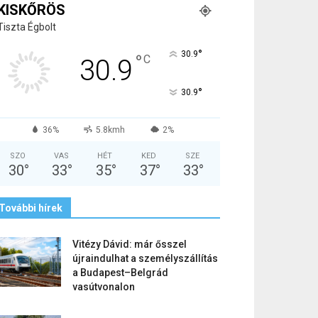
KISKŐRÖS
Tiszta Égbolt
°
30.9
°
C
30.9
°
30.9
36%
5.8kmh
2%
SZO
VAS
HÉT
KED
SZE
30
°
33
°
35
°
37
°
33
°
További hírek
Vitézy Dávid: már ősszel
újraindulhat a személyszállítás
a Budapest–Belgrád
vasútvonalon