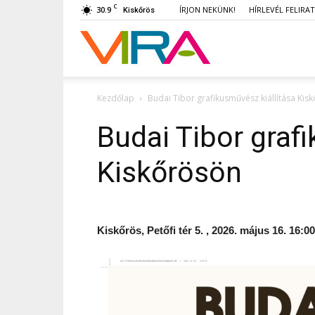
C
30.9
ÍRJON NEKÜNK!
HÍRLEVÉL FELIRA
Kiskőrös
VIRA
Kezdőlap
Budai Tibor grafikusművész kiállítása Kis
Budai Tibor graf
Kiskőrösön
Kiskőrös, Petőfi tér 5. , 2026. május 16. 16:00