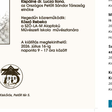
Ki
M
is
20
Ki
Ho
S
az
20
Ki
Kó
K
20
Ki