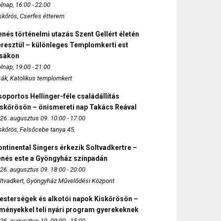
lnap, 16:00 - 22:00
skőrös, Cserfes étterem
nés történelmi utazás Szent Gellért életén
eresztül – különleges Templomkerti est
zsákon
lnap, 19:00 - 21:00
sák, Katolikus templomkert
oportos Hellinger-féle családállítás
iskőrösön – önismereti nap Takács Reával
26. augusztus 09. 10:00 - 17:00
skőrös, Felsőcebe tanya 45.
ntinental Singers érkezik Soltvadkertre –
enés este a Gyöngyház színpadán
26. augusztus 09. 18:00 - 20:00
ltvadkert, Gyöngyház Művelődési Központ
esterségek és alkotói napok Kiskőrösön –
lményekkel teli nyári program gyerekeknek
26. augusztus 10. 09:00 - 15:00