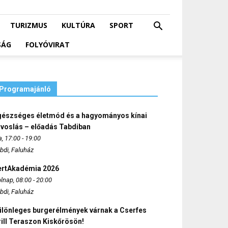
TURIZMUS
KULTÚRA
SPORT
SÁG
FOLYÓVIRAT
Programajánló
gészséges életmód és a hagyományos kínai
rvoslás – előadás Tabdiban
, 17:00 - 19:00
bdi, Faluház
ertAkadémia 2026
lnap, 08:00 - 20:00
bdi, Faluház
ülönleges burgerélmények várnak a Cserfes
ill Teraszon Kiskőrösön!