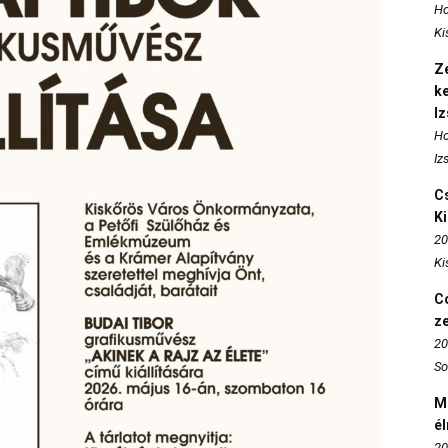
Ho
Ki
Ze
k
I
Ho
Iz
Cs
K
20
Ki
Co
z
20
So
M
é
20