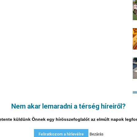
Nem akar lemaradni a térség híreiről?
i hetente küldünk Önnek egy hírösszefoglalót az elmúlt napok legf
Feliratkozom a hírlevélre
Bezárás