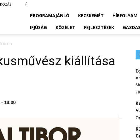
TKOZÁS
PROGRAMAJÁNLÓ
KECSKEMÉT
HÍRFOLYAM
IFJÚSÁG
KÖZÉLET
FEJLESZTÉSEK
GAZDA
kőrösön
ikusművész kiállítása
E
o
Ma
Ta
 - 18:00
K
Ho
Ta
K
Gr