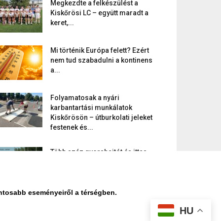
Megkezdte a felkészülést a
Kiskőrösi LC – együtt maradt a
keret,...
Mi történik Európa felett? Ezért
nem tud szabadulni a kontinens
a...
Folyamatosak a nyári
karbantartási munkálatok
Kiskőrösön – útburkolati jeleket
festenek és...
Több száz gyorshajtót és ittas
sofőrt szűrtek ki Bács-Kiskun
útjain –...
ontosabb eseményeiről a térségben.
HU