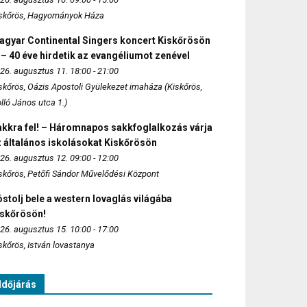
skőrös, Hagyományok Háza
agyar Continental Singers koncert Kiskőrösön
 – 40 éve hirdetik az evangéliumot zenével
26. augusztus 11. 18:00 - 21:00
skőrös, Oázis Apostoli Gyülekezet imaháza (Kiskőrös,
lló János utca 1.)
akkra fel! – Háromnapos sakkfoglalkozás várja
 általános iskolásokat Kiskőrösön
26. augusztus 12. 09:00 - 12:00
skőrös, Petőfi Sándor Művelődési Központ
stolj bele a western lovaglás világába
iskőrösön!
26. augusztus 15. 10:00 - 17:00
skőrös, István lovastanya
Időjárás