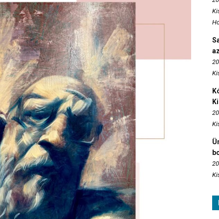
Ki
Ho
S
az
20
Ki
Kó
K
20
Ki
Ün
b
20
Ki