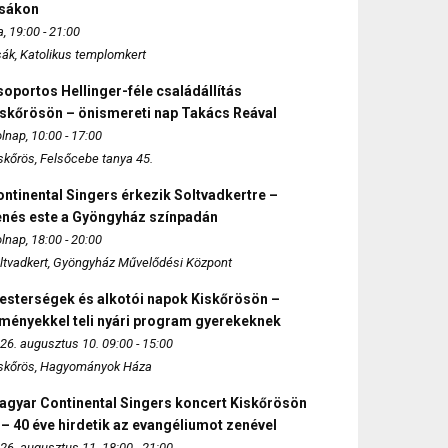
zsákon
, 19:00 - 21:00
sák, Katolikus templomkert
oportos Hellinger-féle családállítás
iskőrösön – önismereti nap Takács Reával
lnap, 10:00 - 17:00
skőrös, Felsőcebe tanya 45.
ntinental Singers érkezik Soltvadkertre –
enés este a Gyöngyház színpadán
lnap, 18:00 - 20:00
ltvadkert, Gyöngyház Művelődési Központ
esterségek és alkotói napok Kiskőrösön –
lményekkel teli nyári program gyerekeknek
26. augusztus 10. 09:00 - 15:00
skőrös, Hagyományok Háza
agyar Continental Singers koncert Kiskőrösön
 – 40 éve hirdetik az evangéliumot zenével
26. augusztus 11. 18:00 - 21:00