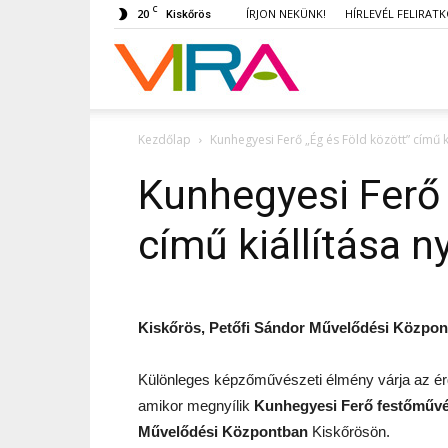
C
20
ÍRJON NEKÜNK!
HÍRLEVÉL FELIRAT
Kiskőrös
VIRA
Kezdőlap
Kunhegyesi Ferő „Ég és Föld között” című ki
Kunhegyesi Ferő 
című kiállítása n
Kiskőrös, Petőfi Sándor Művelődési Központ, 
Különleges képzőművészeti élmény várja az é
amikor megnyílik
Kunhegyesi Ferő festőművé
Művelődési Központban
Kiskőrösön.