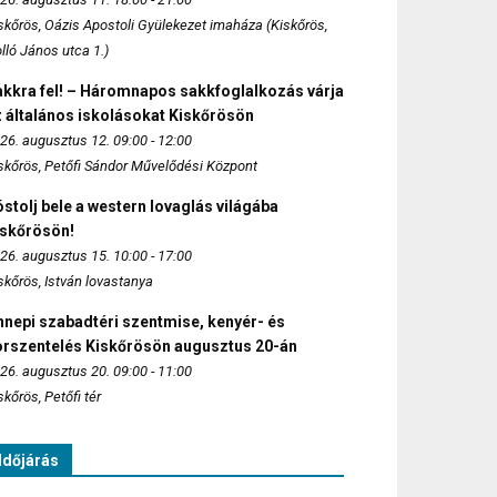
skőrös, Oázis Apostoli Gyülekezet imaháza (Kiskőrös,
lló János utca 1.)
akkra fel! – Háromnapos sakkfoglalkozás várja
 általános iskolásokat Kiskőrösön
26. augusztus 12. 09:00 - 12:00
skőrös, Petőfi Sándor Művelődési Központ
stolj bele a western lovaglás világába
iskőrösön!
26. augusztus 15. 10:00 - 17:00
skőrös, István lovastanya
nepi szabadtéri szentmise, kenyér- és
orszentelés Kiskőrösön augusztus 20-án
26. augusztus 20. 09:00 - 11:00
skőrös, Petőfi tér
Időjárás