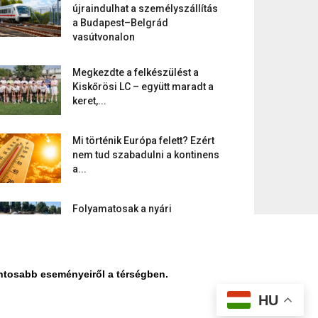
újraindulhat a személyszállítás
a Budapest–Belgrád
vasútvonalon
Megkezdte a felkészülést a
Kiskőrösi LC – együtt maradt a
keret,...
Mi történik Európa felett? Ezért
nem tud szabadulni a kontinens
a...
Folyamatosak a nyári
karbantartási munkálatok
Kiskőrösön – útburkolati jeleket
festenek és...
ontosabb eseményeiről a térségben.
HU