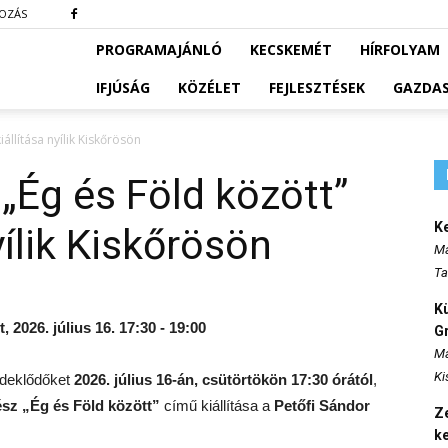
KOZÁS
PROGRAMAJÁNLÓ
KECSKEMÉT
HÍRFOLYAM
IFJÚSÁG
KÖZÉLET
FEJLESZTÉSEK
GAZDA
állítása nyílik Kiskőrösön
„Ég és Föld között”
K
yílik Kiskőrösön
Ma
Ta
K
2026. július 16. 17:30 - 19:00
Gr
Ma
Ki
rdeklődőket
2026. július 16-án, csütörtökön 17:30 órától
,
sz „Ég és Föld között”
című kiállítása a
Petőfi Sándor
Ze
k