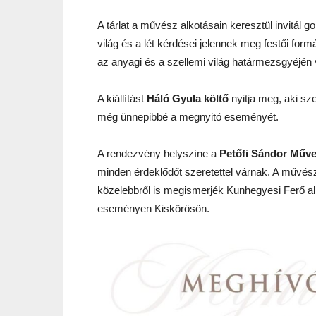
A tárlat a művész alkotásain keresztül invitál 
világ és a lét kérdései jelennek meg festői form
az anyagi és a szellemi világ határmezsgyéjén v
A kiállítást
Háló Gyula költő
nyitja meg, aki sz
még ünnepibbé a megnyitó eseményét.
A rendezvény helyszíne a
Petőfi Sándor Műv
minden érdeklődőt szeretettel várnak. A művés
közelebbről is megismerjék Kunhegyesi Ferő alk
eseményen Kiskőrösön.