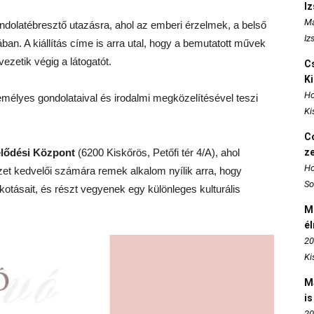
I
Ma
gondolatébresztő utazásra, ahol az emberi érzelmek, a belső
Iz
ában. A kiállítás címe is arra utal, hogy a bemutatott művek
ezetik végig a látogatót.
Cs
K
Ho
emélyes gondolataival és irodalmi megközelítésével teszi
Ki
Co
elődési Központ
(6200 Kiskőrös, Petőfi tér 4/A), ahol
z
Ho
zet kedvelői számára remek alkalom nyílik arra, hogy
So
otásait, és részt vegyenek egy különleges kulturális
M
é
20
Ki
M
is
20