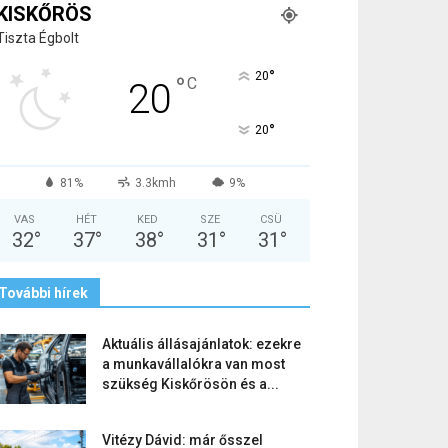
KISKŐRÖS
Tiszta Égbolt
°
20
°
C
20
°
20
81%
3.3kmh
9%
VAS
HÉT
KED
SZE
CSÜ
32
°
37
°
38
°
31
°
31
°
További hírek
Aktuális állásajánlatok: ezekre
a munkavállalókra van most
szükség Kiskőrösön és a...
Vitézy Dávid: már ősszel