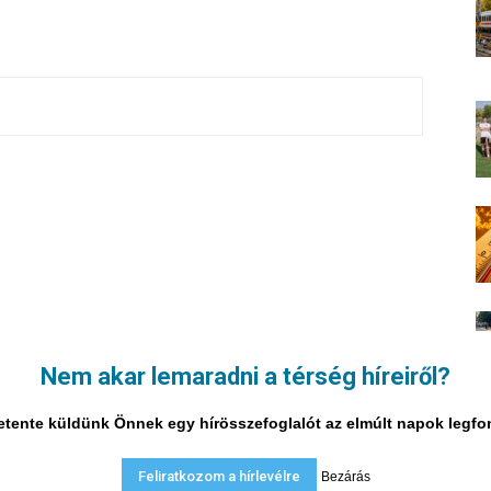
Nem akar lemaradni a térség híreiről?
i hetente küldünk Önnek egy hírösszefoglalót az elmúlt napok legf
Feliratkozom a hírlevélre
Bezárás