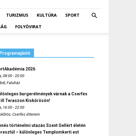
TURIZMUS
KULTÚRA
SPORT
SÁG
FOLYÓVIRAT
Programajánló
ertAkadémia 2026
, 08:00 - 20:00
bdi, Faluház
ülönleges burgerélmények várnak a Cserfes
ill Teraszon Kiskőrösön!
, 16:00 - 22:00
skőrös, Cserfes étterem
nés történelmi utazás Szent Gellért életén
eresztül – különleges Templomkerti est