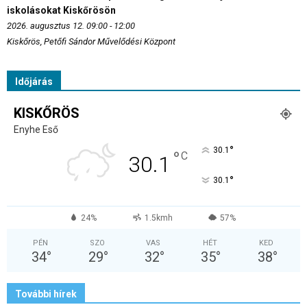
iskolásokat Kiskőrösön
2026. augusztus 12. 09:00 - 12:00
Kiskőrös, Petőfi Sándor Művelődési Központ
Időjárás
KISKŐRÖS
Enyhe Eső
°
30.1
°
C
30.1
°
30.1
24%
1.5kmh
57%
PÉN
SZO
VAS
HÉT
KED
34
°
29
°
32
°
35
°
38
°
További hírek