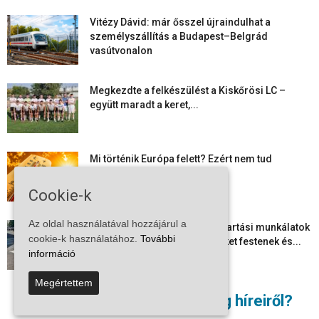
Vitézy Dávid: már ősszel újraindulhat a
személyszállítás a Budapest–Belgrád
vasútvonalon
Megkezdte a felkészülést a Kiskőrösi LC –
együtt maradt a keret,...
Mi történik Európa felett? Ezért nem tud
szabadulni a kontinens a...
Cookie-k
Az oldal használatával hozzájárul a
Folyamatosak a nyári karbantartási munkálatok
cookie-k használatához.
További
Kiskőrösön – útburkolati jeleket festenek és...
információ
Megértettem
Több száz gyorshajtót és ittas sofőrt szűrtek ki
Nem akar lemaradni a térség híreiről?
Bács-Kiskun útjain –...