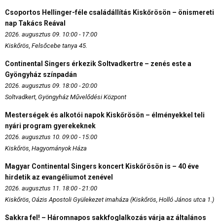
Csoportos Hellinger-féle családállítás Kiskőrösön – önismereti
nap Takács Reával
2026. augusztus 09. 10:00 - 17:00
Kiskőrös, Felsőcebe tanya 45.
Continental Singers érkezik Soltvadkertre – zenés este a
Gyöngyház színpadán
2026. augusztus 09. 18:00 - 20:00
Soltvadkert, Gyöngyház Művelődési Központ
Mesterségek és alkotói napok Kiskőrösön – élményekkel teli
nyári program gyerekeknek
2026. augusztus 10. 09:00 - 15:00
Kiskőrös, Hagyományok Háza
Magyar Continental Singers koncert Kiskőrösön is – 40 éve
hirdetik az evangéliumot zenével
2026. augusztus 11. 18:00 - 21:00
Kiskőrös, Oázis Apostoli Gyülekezet imaháza (Kiskőrös, Holló János utca 1.)
Sakkra fel! – Háromnapos sakkfoglalkozás várja az általános