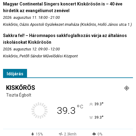
Magyar Continental Singers koncert Kiskőrösön is – 40 éve
hirdetik az evangéliumot zenével
2026. augusztus 11. 18:00 - 21:00
Kiskőrös, Oázis Apostoli Gyülekezet imaháza (Kiskőrös, Holló János utca 1.)
Sakkra fel! – Háromnapos sakkfoglalkozás várja az általános
iskolásokat Kiskőrösön
2026. augusztus 12. 09:00 - 12:00
Kiskőrös, Petőfi Sándor Művelődési Központ
Időjárás
KISKŐRÖS
Tiszta Égbolt
°
39.3
°
C
39.3
°
39.3
15%
2.3kmh
0%