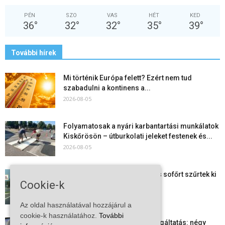
PÉN
SZO
VAS
HÉT
KED
36
°
32
°
32
°
35
°
39
°
További hírek
Mi történik Európa felett? Ezért nem tud
szabadulni a kontinens a...
2026-08-05
Folyamatosak a nyári karbantartási munkálatok
Kiskőrösön – útburkolati jeleket festenek és...
2026-08-05
Több száz gyorshajtót és ittas sofőrt szűrtek ki
Cookie-k
Bács-Kiskun útjain –...
2026-08-04
Az oldal használatával hozzájárul a
cookie-k használatához.
További
Elektronikus nyugtaadat-szolgáltatás: négy