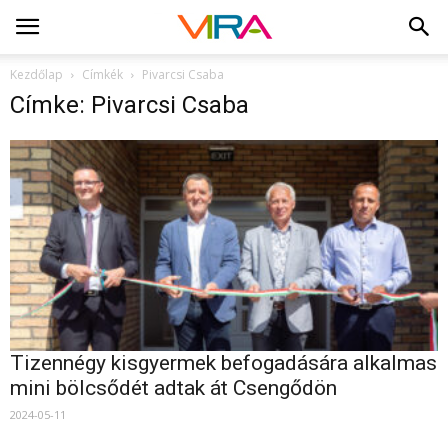
Kezdőlap
Címkék
Pivarcsi Csaba
Címke: Pivarcsi Csaba
Tizennégy kisgyermek befogadására alkalmas
mini bölcsődét adtak át Csengődön
2024-05-11