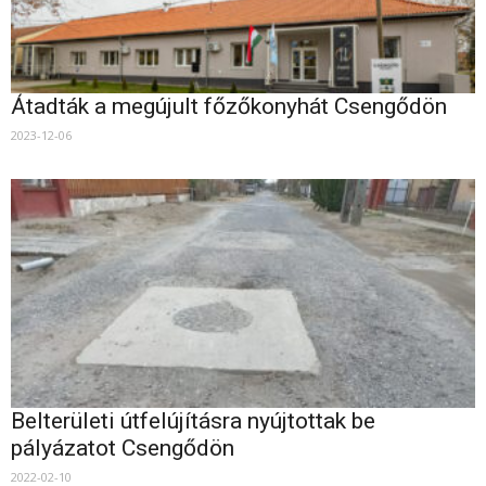
Átadták a megújult főzőkonyhát Csengődön
2023-12-06
Belterületi útfelújításra nyújtottak be
pályázatot Csengődön
2022-02-10