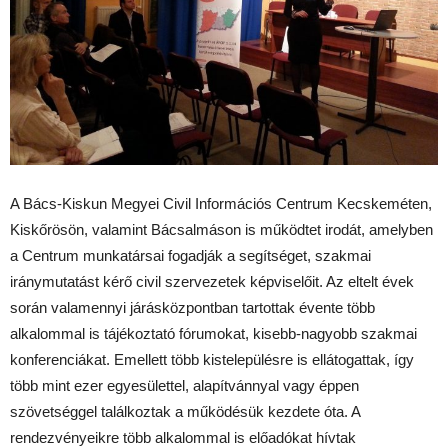
A Bács-Kiskun Megyei Civil Információs Centrum Kecskeméten,
Kiskőrösön, valamint Bácsalmáson is működtet irodát, amelyben
a Centrum munkatársai fogadják a segítséget, szakmai
iránymutatást kérő civil szervezetek képviselőit. Az eltelt évek
során valamennyi járásközpontban tartottak évente több
alkalommal is tájékoztató fórumokat, kisebb-nagyobb szakmai
konferenciákat. Emellett több kistelepülésre is ellátogattak, így
több mint ezer egyesülettel, alapítvánnyal vagy éppen
szövetséggel találkoztak a működésük kezdete óta. A
rendezvényeikre több alkalommal is előadókat hívtak