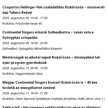
Csoportos Hellinger-féle családállítás Kiskőrösön – önismereti
nap Takács Reával
2026. augusztus 09. 10:00 - 17:00
Kiskőrös, Felsőcebe tanya 45.
Continental Singers érkezik Soltvadkertre – zenés este a
Gyöngyház színpadán
2026. augusztus 09. 18:00 - 20:00
Soltvadkert, Gyöngyház Művelődési Központ
Mesterségek és alkotói napok Kiskőrösön – élményekkel teli
nyári program gyerekeknek
2026. augusztus 10. 09:00 - 15:00
Kiskőrös, Hagyományok Háza
Magyar Continental Singers koncert Kiskőrösön is – 40 éve
hirdetik az evangéliumot zenével
2026. augusztus 11. 18:00 - 21:00
Kiskőrös, Oázis Apostoli Gyülekezet imaháza (Kiskőrös, Holló János utca 1.)
Sakkra fel! – Háromnapos sakkfoglalkozás várja az általános