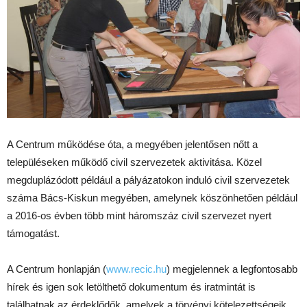
A Centrum működése óta, a megyében jelentősen nőtt a
településeken működő civil szervezetek aktivitása. Közel
megduplázódott például a pályázatokon induló civil szervezetek
száma Bács-Kiskun megyében, amelynek köszönhetően például
a 2016-os évben több mint háromszáz civil szervezet nyert
támogatást.
A Centrum honlapján (
www.recic.hu
) megjelennek a legfontosabb
hírek és igen sok letölthető dokumentum és iratmintát is
találhatnak az érdeklődők, amelyek a törvényi kötelezettségeik