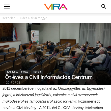
Kezdőlap
Bács-Kiskun megye
Bács-Kiskun megye
Kiemelt
Öt éves a Civil Információs Centrum
2017-07-05
2011 decemberében fogadta el az Országgyűlés az
Egyesülési
jogról, a közhasznú jogállásról, valamint a civil szervezetek
működéséről és támogatásáról szóló törvényt
, közismertebb
nevén a Civil törvényt. A 2011. évi CLXXV. törvény értelmében