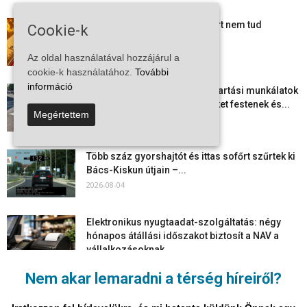
Mi történik Európa felett? Ezért nem tud
Cookie-k
szabadulni a kontinens a...
2026-08-05
Az oldal használatával hozzájárul a
cookie-k használatához.
További
információ
Folyamatosak a nyári karbantartási munkálatok
Kiskőrösön – útburkolati jeleket festenek és...
Megértettem
2026-08-05
Több száz gyorshajtót és ittas sofőrt szűrtek ki
Bács-Kiskun útjain –...
2026-08-04
Elektronikus nyugtaadat-szolgáltatás: négy
hónapos átállási időszakot biztosít a NAV a
vállalkozásoknak
2026-08-04
Nem akar lemaradni a térség híreiről?
Megjelent a 2026/2027-es tanév rendje – itt
vannak a legfontosabb dátumok