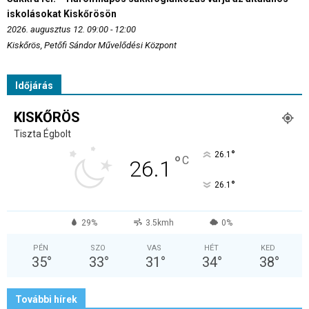
iskolásokat Kiskőrösön
2026. augusztus 12. 09:00 - 12:00
Kiskőrös, Petőfi Sándor Művelődési Központ
Időjárás
KISKŐRÖS
Tiszta Égbolt
°
26.1
°
C
26.1
°
26.1
29%
3.5kmh
0%
PÉN
SZO
VAS
HÉT
KED
35
°
33
°
31
°
34
°
38
°
További hírek