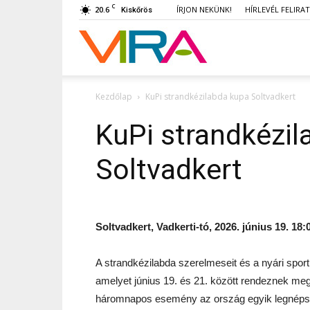
C
20.6
ÍRJON NEKÜNK!
HÍRLEVÉL FELIRA
Kiskőrös
VIRA
Kezdőlap
KuPi strandkézilabda kupa Soltvadkert
KuPi strandkézil
Soltvadkert
Soltvadkert, Vadkerti-tó, 2026. június 19. 18:
A strandkézilabda szerelmeseit és a nyári spor
amelyet június 19. és 21. között rendeznek me
háromnapos esemény az ország egyik legnépsze