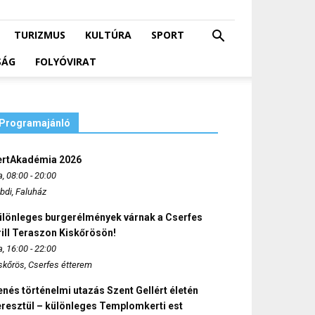
TURIZMUS
KULTÚRA
SPORT
SÁG
FOLYÓVIRAT
Programajánló
ertAkadémia 2026
, 08:00 - 20:00
bdi, Faluház
ülönleges burgerélmények várnak a Cserfes
ill Teraszon Kiskőrösön!
, 16:00 - 22:00
skőrös, Cserfes étterem
nés történelmi utazás Szent Gellért életén
eresztül – különleges Templomkerti est