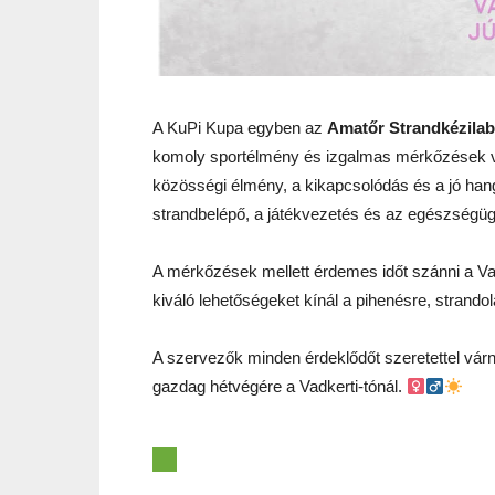
A KuPi Kupa egyben az
Amatőr Strandkézila
komoly sportélmény és izgalmas mérkőzések v
közösségi élmény, a kikapcsolódás és a jó hang
strandbelépő, a játékvezetés és az egészségügyi
A mérkőzések mellett érdemes időt szánni a Vadk
kiváló lehetőségeket kínál a pihenésre, strando
A szervezők minden érdeklődőt szeretettel vár
gazdag hétvégére a Vadkerti-tónál.