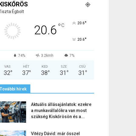
KISKŐRÖS
Tiszta Égbolt
°
20.6
°
C
20.6
°
20.6
74%
3.2kmh
7%
VAS
HÉT
KED
SZE
CSÜ
32
°
37
°
38
°
31
°
31
°
További hírek
Aktuális állásajánlatok: ezekre
a munkavállalókra van most
szükség Kiskőrösön és a...
Vitézy Dávid: már ősszel