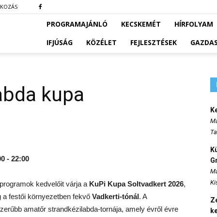
TKOZÁS
PROGRAMAJÁNLÓ
KECSKEMÉT
HÍRFOLYAM
IFJÚSÁG
KÖZÉLET
FEJLESZTÉSEK
GAZDA
abda kupa
K
Ma
Ta
K
00 - 22:00
Gr
Ma
Ki
tprogramok kedvelőit várja a
KuPi Kupa Soltvadkert 2026
,
g a festői környezetben fekvő
Vadkerti-tónál
. A
Ze
rűbb amatőr strandkézilabda-tornája, amely évről évre
k