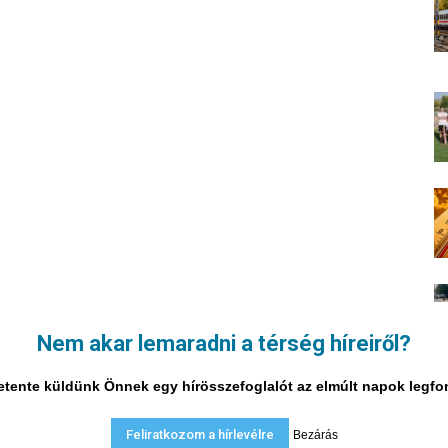
Nem akar lemaradni a térség híreiről?
i hetente küldünk Önnek egy hírösszefoglalót az elmúlt napok legf
Feliratkozom a hírlevélre
Bezárás