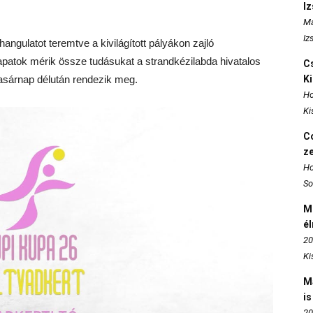
I
Ma
Iz
hangulatot teremtve a kivilágított pályákon zajló
apatok mérik össze tudásukat a strandkézilabda hivatalos
Cs
vasárnap délután rendezik meg.
K
Ho
Ki
Co
z
Ho
So
M
é
20
Ki
M
is
20