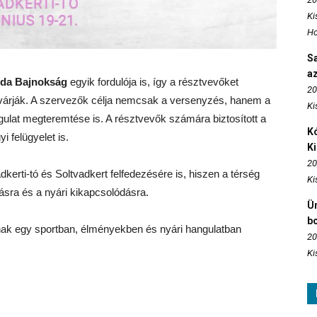
Ki
Ho
S
az
bda Bajnokság
egyik fordulója is, így a résztvevőket
20
árják. A szervezők célja nemcsak a versenyzés, hanem a
Ki
ulat megteremtése is. A résztvevők számára biztosított a
Kó
 felügyelet is.
K
20
erti-tó és Soltvadkert felfedezésére is, hiszen a térség
Ki
lásra és a nyári kikapcsolódásra.
Ün
b
nak egy sportban, élményekben és nyári hangulatban
20
Ki