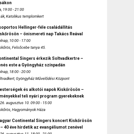
zsákon
, 19:00 - 21:00
sák, Katolikus templomkert
oportos Hellinger-féle családállítás
iskőrösön – önismereti nap Takács Reával
lnap, 10:00 - 17:00
skőrös, Felsőcebe tanya 45.
ntinental Singers érkezik Soltvadkertre –
enés este a Gyöngyház színpadán
lnap, 18:00 - 20:00
ltvadkert, Gyöngyház Művelődési Központ
esterségek és alkotói napok Kiskőrösön –
lményekkel teli nyári program gyerekeknek
26. augusztus 10. 09:00 - 15:00
skőrös, Hagyományok Háza
agyar Continental Singers koncert Kiskőrösön
 – 40 éve hirdetik az evangéliumot zenével
26. augusztus 11. 18:00 - 21:00