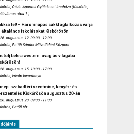
skőrös, Oázis Apostoli Gyülekezet imaháza (Kiskőrös,
lló János utca 1.)
akkra fel! – Háromnapos sakkfoglalkozás várja
 általános iskolásokat Kiskőrösön
26. augusztus 12. 09:00 - 12:00
skőrös, Petőfi Sándor Művelődési Központ
stolj bele a western lovaglás világába
iskőrösön!
26. augusztus 15. 10:00 - 17:00
skőrös, István lovastanya
nepi szabadtéri szentmise, kenyér- és
orszentelés Kiskőrösön augusztus 20-án
26. augusztus 20. 09:00 - 11:00
skőrös, Petőfi tér
Időjárás