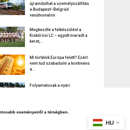
újraindulhat a személyszállítás
a Budapest–Belgrád
vasútvonalon
Megkezdte a felkészülést a
Kiskőrösi LC – együtt maradt a
keret,...
Mi történik Európa felett? Ezért
nem tud szabadulni a kontinens
a...
Folyamatosak a nyári
karbantartási munkálatok
Kiskőrösön – útburkolati jeleket
festenek és...
ontosabb eseményeiről a térségben.
HU