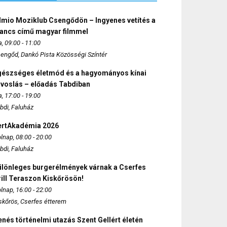
lmio Moziklub Csengődön – Ingyenes vetítés a
ancs című magyar filmmel
, 09:00 - 11:00
engőd, Dankó Pista Közösségi Színtér
gészséges életmód és a hagyományos kínai
rvoslás – előadás Tabdiban
, 17:00 - 19:00
bdi, Faluház
ertAkadémia 2026
lnap, 08:00 - 20:00
bdi, Faluház
ülönleges burgerélmények várnak a Cserfes
ill Teraszon Kiskőrösön!
lnap, 16:00 - 22:00
skőrös, Cserfes étterem
nés történelmi utazás Szent Gellért életén