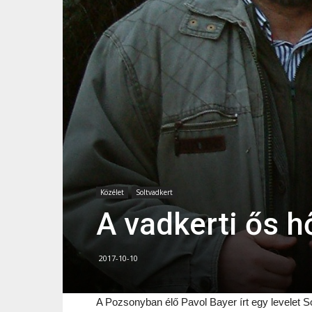
Közélet
Soltvadkert
A vadkerti ős h
2017-10-10
A Pozsonyban élő Pavol Bayer írt egy levelet So