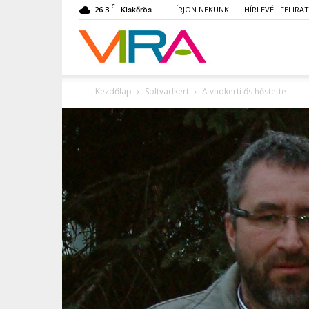
C
26.3
ÍRJON NEKÜNK!
HÍRLEVÉL FELIRA
Kiskőrös
VIRA
Kezdőlap
Soltvadkert
A vadkerti ős hőstette