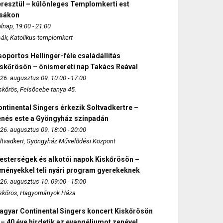
eresztül – különleges Templomkerti est
zsákon
lnap, 19:00 - 21:00
sák, Katolikus templomkert
oportos Hellinger-féle családállítás
iskőrösön – önismereti nap Takács Reával
26. augusztus 09. 10:00 - 17:00
skőrös, Felsőcebe tanya 45.
ntinental Singers érkezik Soltvadkertre –
enés este a Gyöngyház színpadán
26. augusztus 09. 18:00 - 20:00
ltvadkert, Gyöngyház Művelődési Központ
esterségek és alkotói napok Kiskőrösön –
lményekkel teli nyári program gyerekeknek
26. augusztus 10. 09:00 - 15:00
skőrös, Hagyományok Háza
agyar Continental Singers koncert Kiskőrösön
 – 40 éve hirdetik az evangéliumot zenével