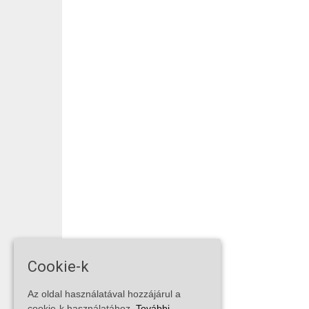
Cookie-k
Az oldal használatával hozzájárul a
cookie-k használatához.
További