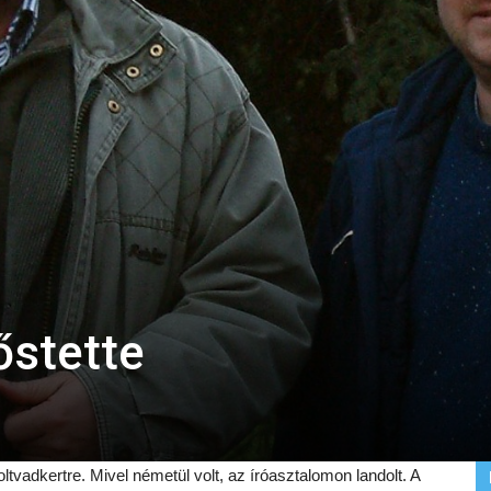
őstette
ltvadkertre. Mivel németül volt, az íróasztalomon landolt. A