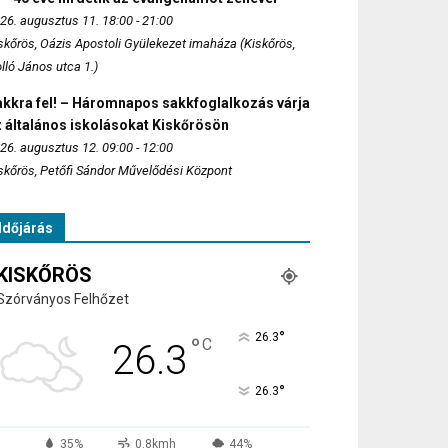
26. augusztus 11. 18:00 - 21:00
skőrös, Oázis Apostoli Gyülekezet imaháza (Kiskőrös,
lló János utca 1.)
akkra fel! – Háromnapos sakkfoglalkozás várja
 általános iskolásokat Kiskőrösön
26. augusztus 12. 09:00 - 12:00
skőrös, Petőfi Sándor Művelődési Központ
Időjárás
KISKŐRÖS
Szórványos Felhőzet
°
26.3
°
C
26.3
°
26.3
35%
0.8kmh
44%