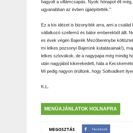
hagyott a villámcsapás. Nyolc hónapot élt még,
ugyanabban az évben újjáépítették.”
Ez a kis idézet is bizonyíték arra, ami a család
vállalkozó szellemű és bátor emberekből állt. 
es évek végén Bajerék Mezőberénybe költöztek
mi lelkes pozsonyi Bajerünk kutatásainak!), ma
lelkes szlovákok, de a nagypapa még mindig há
után nagyjából kikerekedett, hála a Kecskeméte
Mi pedig nagyon örültünk, hogy Soltvadkert ilyen
K.L.
MENÜAJÁNLATOK HOLNAPRA
MEGOSZTÁS
Facebook