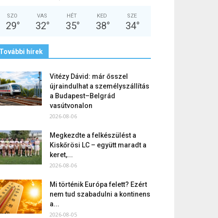
SZO
VAS
HÉT
KED
SZE
29
°
32
°
35
°
38
°
34
°
További hírek
Vitézy Dávid: már ősszel
újraindulhat a személyszállítás
a Budapest–Belgrád
vasútvonalon
2026-08-06
Megkezdte a felkészülést a
Kiskőrösi LC – együtt maradt a
keret,...
2026-08-06
Mi történik Európa felett? Ezért
nem tud szabadulni a kontinens
a...
2026-08-05