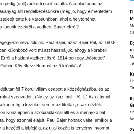
 pedig (solt)vadkerti őseit kutatta. A család anno az
rrásanyag állt rendelkezésünkre (még jó, hogy elmentettem
Fi
M
zteletét tette kis városunkban, ahol a helytörténeti
Ma
is tudunk ezekről a vadkerti Bayer-ekről?
Cs
megegyező nevű földink: Paul Bajer, azaz Bajer Pál, az 1800-
E
o
ban különböző volt; mi azt használjuk, ahogy a korabeli
Ma
Erről a hajdani vadkerti ősről 1814-ben egy „hőstettet”
Ta
de Gábor. Következzék most az ő krónikája!
K
Ho
Ta
élután fél 7 körül villám csapott a községházába, és az
árokat szenvedett. (Na ez az igazi baj! – K. L.) Az oltásnál
K
 sokan még a kezüket sem mozdították, csak nézték.
Gr
mon Konz éppen a szobaablaknál állt és a mennykő bal
Ho
Ki
ta, hogy azonnal elájult. Paul Bajer holtnak vélte, amikor a
 a kezétől a lábfejéig, az ujjai között is tenyérnyi nyomot
Ze