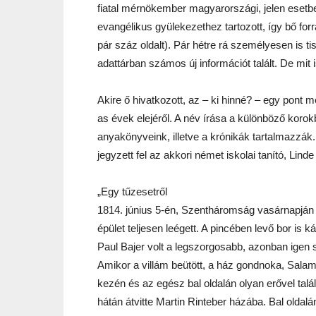
fiatal mérnökember magyarországi, jelen esetben
evangélikus gyülekezethez tartozott, így bő fo
pár száz oldalt). Pár hétre rá személyesen is tis
adattárban számos új információt talált. De mit 
Akire ő hivatkozott, az – ki hinné? – egy pont 
as évek elejéről. A név írása a különböző korok
anyakönyveink, illetve a krónikák tartalmazzák. 
jegyzett fel az akkori német iskolai tanító, Lin
„Egy tűzesetről
1814. június 5-én, Szentháromság vasárnapján d
épület teljesen leégett. A pincében levő bor is k
Paul Bajer volt a legszorgosabb, azonban igen
Amikor a villám beütött, a ház gondnoka, Sala
kezén és az egész bal oldalán olyan erővel talál
hátán átvitte Martin Rinteber házába. Bal oldalán