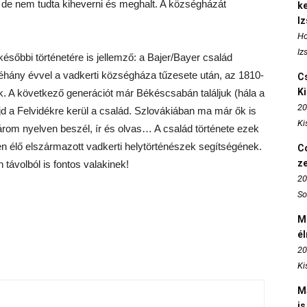
 de nem tudta kiheverni és meghalt. A községházát
k
I
Ho
Iz
 későbbi történetére is jellemző: a Bajer/Bayer család
Néhány évvel a vadkerti községháza tűzesete után, az 1810-
Cs
K
. A következő generációt már Békéscsabán találjuk (hála a
20
jd a Felvidékre kerül a család. Szlovákiában ma már ők is
Ki
rom nyelven beszél, ír és olvas… A család története ezek
n élő elszármazott vadkerti helytörténészek segítségének.
Co
z
 távolból is fontos valakinek!
20
So
M
é
20
Ki
M
is