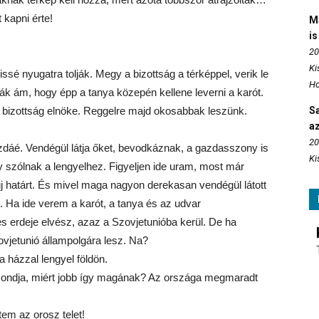
 kapni érte!
M
is
20
Ki
ssé nyugatra tolják. Megy a bizottság a térképpel, verik le
Ho
ják ám, hogy épp a tanya közepén kellene leverni a karót.
 bizottság elnöke. Reggelre majd okosabbak leszünk.
S
az
20
zdáé. Vendégül látja őket, bevodkáznak, a gazdasszony is
Ki
 szólnak a lengyelhez. Figyeljen ide uram, most már
új határt. És mivel maga nagyon derekasan vendégül látott
i. Ha ide verem a karót, a tanya és az udvar
s erdeje elvész, azaz a Szovjetunióba kerül. De ha
vjetunió állampolgára lesz. Na?
a házzal lengyel földön.
 mondja, miért jobb így magának? Az országa megmaradt
tem az orosz telet!