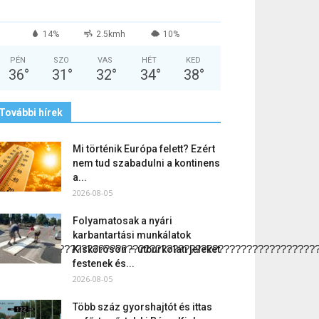
14%
2.5kmh
10%
PÉN
SZO
VAS
HÉT
KED
36
°
31
°
32
°
34
°
38
°
További hírek
Mi történik Európa felett? Ezért
nem tud szabadulni a kontinens
a...
2026-08-05
Folyamatosak a nyári
karbantartási munkálatok
????????????????????????????????????????????????????????
Kiskőrösön – útburkolati jeleket
festenek és...
2026-08-05
Több száz gyorshajtót és ittas