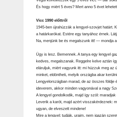
És hogy miért 5 éves? Mert anno 5 évet lehetett
Vicc 1990 előttről
1945-ben újrahúzzák a lengyel-szovjet határt. Ki
a határkarókat. Estére egy tanyához érnek. Lát
Na, menjünk be és megalszunk itt! — mondja a
Úgy is lesz. Bemennek. A tanya egy lengyel ga
kedves, megalszanak. Reggelre kelve aztán így
eláruljuk, miért vagyunk itt: mi húzzuk meg az 
minket, eldöntheti, melyik országba akar kerüln
Lengyelországban marad, de az összes földje é
ideverem, akkor minden vagyonával a nagy Szo
A lengyel gondolkodik, majd így szól: maradjak 
Leverik a karót, majd azért visszakérdeznek:
ugyan, de elveszett mindene!
Mire a lengyel: tudják, uraim, nem igazán szere