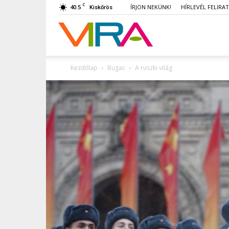
C
40.5
ÍRJON NEKÜNK!
HÍRLEVÉL FELIRA
Kiskőrös
VIRA
Kezdőlap
Bugac
A ruszki világ