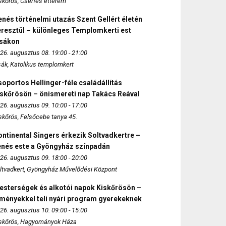
skőrös, Cserfes étterem
nés történelmi utazás Szent Gellért életén
eresztül – különleges Templomkerti est
zsákon
26. augusztus 08. 19:00 - 21:00
sák, Katolikus templomkert
oportos Hellinger-féle családállítás
iskőrösön – önismereti nap Takács Reával
26. augusztus 09. 10:00 - 17:00
skőrös, Felsőcebe tanya 45.
ntinental Singers érkezik Soltvadkertre –
enés este a Gyöngyház színpadán
26. augusztus 09. 18:00 - 20:00
ltvadkert, Gyöngyház Művelődési Központ
esterségek és alkotói napok Kiskőrösön –
lményekkel teli nyári program gyerekeknek
26. augusztus 10. 09:00 - 15:00
skőrös, Hagyományok Háza