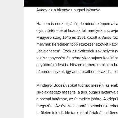
Avagy az a bizonyos bugaci laktanya
Ha nem is nosztalgiából, de mindenképpen a fi
olyan történeteket hoznak fel, amelyek a szovjet
Magyarország 1945 és 1991 között a Varsói Sze
melynek keretében több százezer szovjet katon
„ideiglenesen”. Ezek az évtizedek sok helyen 
talajszennyezést és némelykor sajnos közúti ba
együttműködést is. Hiszen emberek voltak a bug
háborús helyzet, így adott esetben fellazulhatot
Minderről Bócsán sokat tudnak mesélni az emb
iskolaigazgató mesélte, a (kis)bugaci laktanya a
a bócsai határhoz, az út mellett jobbra. A kőépü
megszűnt. Az évtizedek során betonbunkereket is
területén feküdt. Ide tankokkal jártak át, a kö