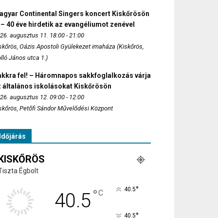
agyar Continental Singers koncert Kiskőrösön
 – 40 éve hirdetik az evangéliumot zenével
26. augusztus 11. 18:00 - 21:00
skőrös, Oázis Apostoli Gyülekezet imaháza (Kiskőrös,
lló János utca 1.)
akkra fel! – Háromnapos sakkfoglalkozás várja
 általános iskolásokat Kiskőrösön
26. augusztus 12. 09:00 - 12:00
skőrös, Petőfi Sándor Művelődési Központ
Időjárás
KISKŐRÖS
Tiszta Égbolt
°
40.5
°
C
40.5
°
40.5