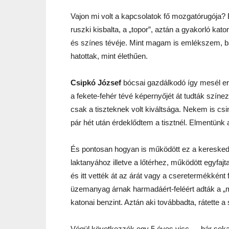
Vajon mi volt a kapcsolatok fő mozgatórugója? 
ruszki kisbalta, a „topor”, aztán a gyakorló kat
és színes tévéje. Mint magam is emlékszem, ba
hatottak, mint élethűen.
Csipkó József
bócsai gazdálkodó így mesél errő
a fekete-fehér tévé képernyőjét át tudták színez
csak a tiszteknek volt kiváltsága. Nekem is cs
pár hét után érdeklődtem a tisztnél. Elmentünk 
És pontosan hogyan is működött ez a kereskede
laktanyához illetve a lőtérhez, működött egyfajta
és itt vették át az árát vagy a cseretermékként 
üzemanyag árnak harmadáért-feléért adták a „me
katonai benzint. Aztán aki továbbadta, rátette a
Végül következzék egy 5 éves vicc — bár sokak