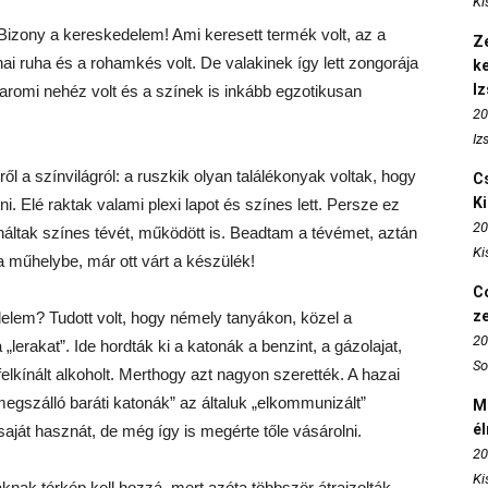
Ki
Bizony a kereskedelem! Ami keresett termék volt, az a
Ze
onai ruha és a rohamkés volt. De valakinek így lett zongorája
k
I
romi nehéz volt és a színek is inkább egzotikusan
20
Iz
l a színvilágról: a ruszkik olyan találékonyak voltak, hogy
Cs
K
ni. Elé raktak valami plexi lapot és színes lett. Persze ez
20
ináltak színes tévét, működött is. Beadtam a tévémet, aztán
Ki
a műhelybe, már ott várt a készülék!
Co
z
lem? Tudott volt, hogy némely tanyákon, közel a
20
 „lerakat”. Ide hordták ki a katonák a benzint, a gázolajat,
So
felkínált alkoholt. Merthogy azt nagyon szerették. A hazai
gszálló baráti katonák” az általuk „elkommunizált”
M
é
 saját hasznát, de még így is megérte tőle vásárolni.
20
Ki
nak térkép kell hozzá, mert azóta többször átrajzolták…