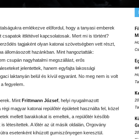
atalságukra emlékezve előfordul, hogy a tanyasi emberek
Fi
M
 csapatok ittlétével kapcsolatosak. Mert mi is történt?
Ho
rződés tagjaként olyan katonai szövetségben vett részt,
Cs
a állomásozott hazánkban. Mint hangoztatták:
nem csupán nagyhatalmi megszállást, erős
E
o
leseteket jelentettek, hanem egyfajta lakossági
Ho
aci laktanyán belül és kívül egyaránt. No meg nem is volt
Ta
t a fegyelem.
K
erek. Mint
Frittmann József
, helyi nyugalmazott
20
Ta
 régi magyar katonai repülőtér épületeit használta fel, közel
letek mellett barakkokat is emeltek, a repülőtér később
K
 létesítettek. A lőtér az út másik oldalán, Orgovány
Gr
vesútra esetenként kihúzott gumiszőnyegen keresztül.
20