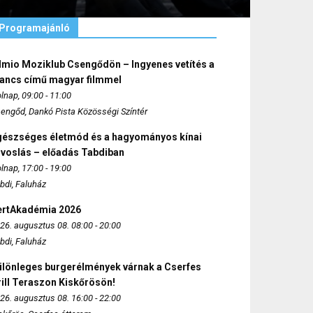
Programajánló
lmio Moziklub Csengődön – Ingyenes vetítés a
ancs című magyar filmmel
lnap, 09:00 - 11:00
engőd, Dankó Pista Közösségi Színtér
gészséges életmód és a hagyományos kínai
rvoslás – előadás Tabdiban
lnap, 17:00 - 19:00
bdi, Faluház
ertAkadémia 2026
26. augusztus 08. 08:00 - 20:00
bdi, Faluház
ülönleges burgerélmények várnak a Cserfes
ill Teraszon Kiskőrösön!
26. augusztus 08. 16:00 - 22:00