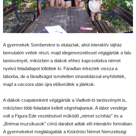
A gyermekek Somberekre is elutaztak, ahol interaktív tájház
bemutatón vettek részt, majd idegenvezetéssel végigjárták a falu
tanösvényét, miközben a diákok ehhez kapcsolódva német
nyelvű feladatlapot töltöttek ki. Fáradtan érkeztek vissza a
táborba, de a fáradtságot ismételten strandolással enyhítették,
majd a vacsora után újra előkerültek a játékok.
A diákok csapatonként végigjárták a Vadketi-tó tanösvényét is,
miközben több feladatot kellett végrehajtaniuk. A tábor vendége
volt a Figura Ede vezetésével működő „német színház” és a
„Brémai muzsikusok” című darabot adták elő interaktív formában.
A gyermekeket meglátogatták a Kiskőrösi Német Nemzetiségi