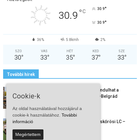
°
30.9
°
C
30.9
°
30.9
36%
5.8kmh
2%
SZO
VAS
HÉT
KED
SZE
30
°
33
°
35
°
37
°
33
°
További hírek
Vitézy Dávid: már ősszel újraindulhat a
Cookie-k
személyszállítás a Budapest–Belgrád
vasútvonalon
Az oldal használatával hozzájárul a
2026-08-06
cookie-k használatához.
További
Megkezdte a felkészülést a Kiskőrösi LC –
információ
együtt maradt a keret,...
Megértettem
2026-08-06