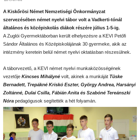
A Kiskőrösi Német Nemzetiségi Önkormányzat
szervezésében német nyelvi tábor volt a Vadkerti-tónál
általános és középiskolás diákok részére július 1-5-ig.
A Zuglói Gyermektáborban került elhelyezésre a KEVI Petőfi
Sándor Általános és Középiskolájának 30 gyermeke, akik az
intézmény keretein belül német nyelvi oktatásban részesülnek.
A táborvezető, a KEVI német nyelvi munkaközösségének
vezetője
Kincses Mihályné
volt, akinek a munkáját
Tüske
Bernadett, Trepákné Kriskó Eszter, György Andrea, Harsányi
Zoltánné, Dulai Csilla, Fábián Anita és Szabóné Tereánszki
Nóra
pedagógusok segítették a hét folyamán.