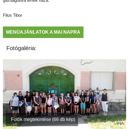
gazdagodva tértek haza.
Filus Tibor
MENÜAJÁNLATOK A MAI NAPRA
Fotógaléria:
Fotók megtekintése (66 db kép)