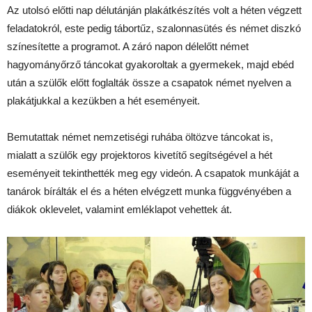
Az utolsó előtti nap délutánján plakátkészítés volt a héten végzett
feladatokról, este pedig tábortűz, szalonnasütés és német diszkó
színesítette a programot. A záró napon délelőtt német
hagyományőrző táncokat gyakoroltak a gyermekek, majd ebéd
után a szülők előtt foglalták össze a csapatok német nyelven a
plakátjukkal a kezükben a hét eseményeit.
Bemutattak német nemzetiségi ruhába öltözve táncokat is,
mialatt a szülők egy projektoros kivetítő segítségével a hét
eseményeit tekinthették meg egy videón. A csapatok munkáját a
tanárok bírálták el és a héten elvégzett munka függvényében a
diákok oklevelet, valamint emléklapot vehettek át.