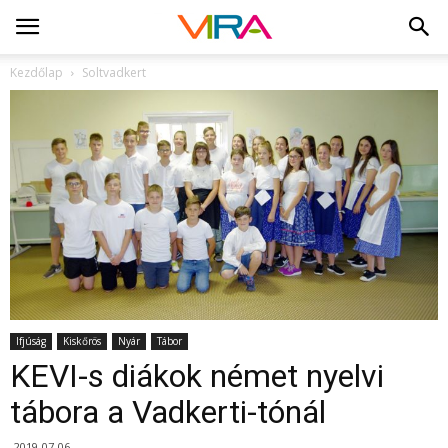
Kezdőlap
Soltvadkert
Ifjúság
Kiskőrös
Nyár
Tábor
KEVI-s diákok német nyelvi
tábora a Vadkerti-tónál
2019-07-06