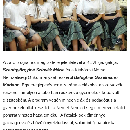
A záró programot megtisztelte jelenlétével a KEVI igazgatója,
Szentgyörgyiné Szlovák Mária
és a Kiskőrösi Német
Nemzetiségi Önkormányzat részéről
Baloghné Gszelmann
Mariann
. Egy meglepetés torta is várta a diákokat a szervezők
részéről, amelyen a táborban résztvevő gyermekek képe volt
díszítésként. A program végén minden diák és pedagógus a
gyermekek által készített, a Német Nemzetiség címerével ellátott
poharat vihetett haza emlékül. A fiatalok sok élménnyel
gazdagodva és bővülő nyelvtudással, valamint új barátokkal