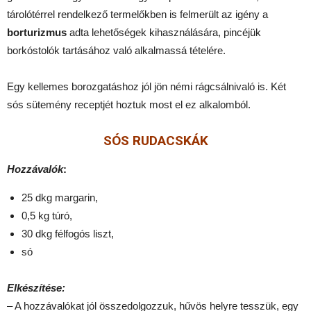
tárolótérrel rendelkező termelőkben is felmerült az igény a
borturizmus
adta lehetőségek kihasználására, pincéjük
borkóstolók tartásához való alkalmassá tételére.
Egy kellemes borozgatáshoz jól jön némi rágcsálnivaló is. Két
sós sütemény receptjét hoztuk most el ez alkalomból.
SÓS RUDACSKÁK
Hozzávalók
:
25 dkg margarin,
0,5 kg túró,
30 dkg félfogós liszt,
só
Elkészítése:
– A hozzávalókat jól összedolgozzuk, hűvös helyre tesszük, egy