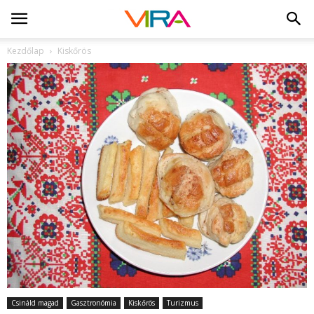
Kezdőlap
Kiskőrös
Csináld magad
Gasztronómia
Kiskőrös
Turizmus