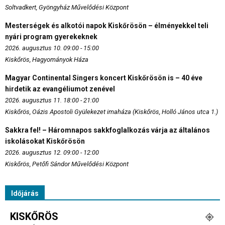
Soltvadkert, Gyöngyház Művelődési Központ
Mesterségek és alkotói napok Kiskőrösön – élményekkel teli
nyári program gyerekeknek
2026. augusztus 10. 09:00 - 15:00
Kiskőrös, Hagyományok Háza
Magyar Continental Singers koncert Kiskőrösön is – 40 éve
hirdetik az evangéliumot zenével
2026. augusztus 11. 18:00 - 21:00
Kiskőrös, Oázis Apostoli Gyülekezet imaháza (Kiskőrös, Holló János utca 1.)
Sakkra fel! – Háromnapos sakkfoglalkozás várja az általános
iskolásokat Kiskőrösön
2026. augusztus 12. 09:00 - 12:00
Kiskőrös, Petőfi Sándor Művelődési Központ
Időjárás
KISKŐRÖS