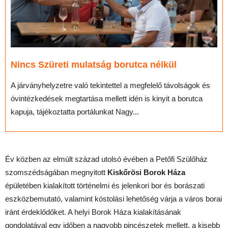
Nincs Szüreti mulatság borutca nélkül
A járványhelyzetre való tekintettel a megfelelő távolságok és
óvintézkedések megtartása mellett idén is kinyit a borutca
kapuja, tájékoztatta portálunkat Nagy...
Év közben az elmúlt század utolsó évében a Petőfi Szülőház
szomszédságában megnyitott
Kiskőrösi Borok Háza
épületében kialakított történelmi és jelenkori bor és borászati
eszközbemutató, valamint kóstolási lehetőség várja a város borai
iránt érdeklődőket. A helyi Borok Háza kialakításának
gondolatával egy időben a nagyobb pincészetek mellett, a kisebb