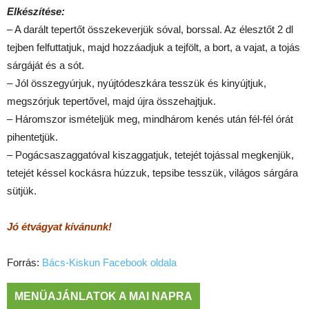
Elkészítése:
– A darált tepertőt összekeverjük sóval, borssal. Az élesztőt 2 dl
tejben felfuttatjuk, majd hozzáadjuk a tejfölt, a bort, a vajat, a tojás
sárgáját és a sót.
– Jól összegyúrjuk, nyújtódeszkára tesszük és kinyújtjuk,
megszórjuk tepertővel, majd újra összehajtjuk.
– Háromszor ismételjük meg, mindhárom kenés után fél-fél órát
pihentetjük.
– Pogácsaszaggatóval kiszaggatjuk, tetejét tojással megkenjük,
tetejét késsel kockásra húzzuk, tepsibe tesszük, világos sárgára
sütjük.
Jó étvágyat kívánunk!
Forrás:
Bács-Kiskun Facebook oldala
MENÜAJÁNLATOK A MAI NAPRA