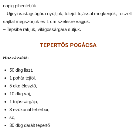
napig pihentetjük.
– Ujjnyi vastagságúra nyújtjuk, tetejét tojással megkenjük, reszelt
sajttal megszórjuk és 1 cm szélesre vágjuk.
– Tepsibe rakjuk, világossárgára sütjük.
TEPERTŐS POGÁCSA
Hozzávalók:
50 dkg liszt,
1 pohár tejföl,
5 dkg élesztő,
10 dkg vaj,
1 tojássárgája,
3 evőkanál fehérbor,
só,
30 dkg darált tepertő