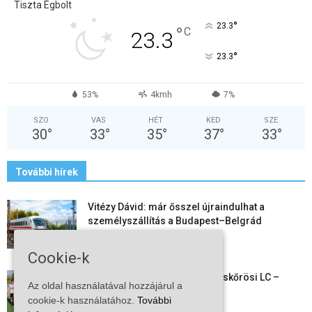
Tiszta Égbolt
°
23.3
°
C
23.3
°
23.3
53%
4kmh
7%
SZO
VAS
HÉT
KED
SZE
30
°
33
°
35
°
37
°
33
°
További hírek
Vitézy Dávid: már ősszel újraindulhat a
személyszállítás a Budapest–Belgrád
vasútvonalon
2026-08-06
Cookie-k
Megkezdte a felkészülést a Kiskőrösi LC –
Az oldal használatával hozzájárul a
együtt maradt a keret,...
cookie-k használatához.
További
2026-08-06