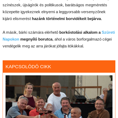
színészek, újságírók és politikusok, barátságos megméretés
közepette igyekeznek elnyerni a leggyorsabb versenyzőnek
kijáró elismerést
hazánk történelmi borvidékeit bejárva
.
A másik, bárki számára elérhető
borkóstolási alkalom a
Szüreti
Napokon
megnyíló borutca
, ahol a város borforgalmazó cégei
vendégelik meg az arra járókat jófajta itókákkal.
KAPCSOLÓDÓ CIKK