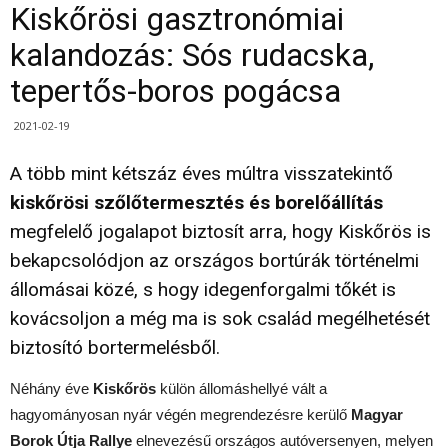
Kiskőrösi gasztronómiai
kalandozás: Sós rudacska,
tepertős-boros pogácsa
2021-02-19
A több mint kétszáz éves múltra visszatekintő
kiskőrösi szőlőtermesztés és borelőállítás
megfelelő jogalapot biztosít arra, hogy Kiskőrös is
bekapcsolódjon az országos bortúrák történelmi
állomásai közé, s hogy idegenforgalmi tőkét is
kovácsoljon a még ma is sok család megélhetését
biztosító bortermelésből.
Néhány éve
Kiskőrös
külön állomáshellyé vált a
hagyományosan nyár végén megrendezésre kerülő
Magyar
Borok Útja Rallye
elnevezésű országos autóversenyen, melyen