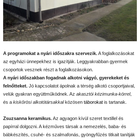
A programokat a nyári időszakra szervezik.
A foglalkozásokat
az egyházi ünnepekhez is igazítják. Leggyakrabban gyermek
csoportok vesznek részt a foglalkozásokon.
A nyári időszakban fogadnak alkotni vágyó, gyerekeket és
felnőtteket.
Jó kapcsolatot ápolnak a térség alkotó csoportjaival,
velük gyakran együttműködnek. Az
akasztói kézimunka-körrel
,
és a
kiskőrösi alkotótársakkal
közösen
táborokat
is tartanak.
Zsuzsanna keramikus.
Az agyagon kívül szeret textillel és
papírral dolgozni. A kézműves társak a nemezelés, baba- és
bábkészítés, csuhé- és szalmafonás, gyöngyfűzés titkait tanítják