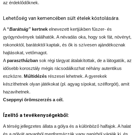
az érdeklődőknek.
Lehetőség van kemencében sült ételek kóstolására.
A
“
Barátság”
kertnek
elnevezett kertjükben fűszer- és
gyógynövények találhatók. A névadás oka, hogy sok fát, növényt,
rokonoktól, barátoktól kaptak, és ők is szívesen ajándékoznak
hajtásokat, vetőmagot.
A
parasztházban
sok régi tárgyat átalakítottak, de a látogatók, az
idősebb korosztály mégis rácsodálkozhat néhány autentikus
eszközre.
Múltidézés
részesei lehetnek. A gyerekek
készíthetnek olyan játékokat (pl. agyag sípokat, szélforgót), amit
hazavihetnek.
Cseppnyi örömszerzés a cél.
Ízelítő a tevékenységekből:
A térség jellegzetes állata a gólya és a különböző halfajok. A halat
és a gólyát agyagból megformázzák vagy papírból vágják ki, és