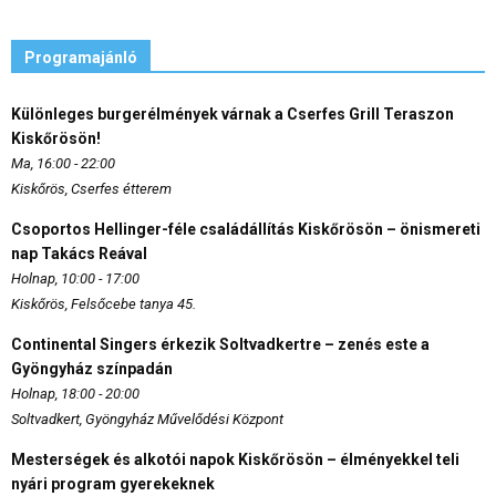
Programajánló
Különleges burgerélmények várnak a Cserfes Grill Teraszon
Kiskőrösön!
Ma, 16:00 - 22:00
Kiskőrös, Cserfes étterem
Csoportos Hellinger-féle családállítás Kiskőrösön – önismereti
nap Takács Reával
Holnap, 10:00 - 17:00
Kiskőrös, Felsőcebe tanya 45.
Continental Singers érkezik Soltvadkertre – zenés este a
Gyöngyház színpadán
Holnap, 18:00 - 20:00
Soltvadkert, Gyöngyház Művelődési Központ
Mesterségek és alkotói napok Kiskőrösön – élményekkel teli
nyári program gyerekeknek