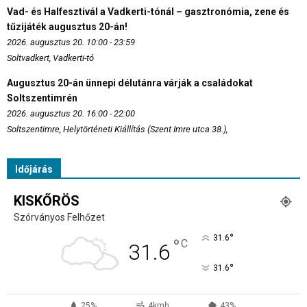
Vad- és Halfesztivál a Vadkerti-tónál – gasztronómia, zene és
tűzijáték augusztus 20-án!
2026. augusztus 20. 10:00 - 23:59
Soltvadkert, Vadkerti-tó
Augusztus 20-án ünnepi délutánra várják a családokat
Soltszentimrén
2026. augusztus 20. 16:00 - 22:00
Soltszentimre, Helytörténeti Kiállítás (Szent Imre utca 38.),
Időjárás
KISKŐRÖS
Szórványos Felhőzet
°
31.6
°
C
31.6
°
31.6
25%
4kmh
43%