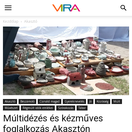
Kezdőlap
Akasztó
Akasztó
Beszámoló
Csináld magad
Gyereknevelés
Jó
Közösség
Múlt
Művészet
Régmúlt idők emlékei
Szórakozás
Tábor
Múltidézés és kézműves
foglalkozás Akasztón