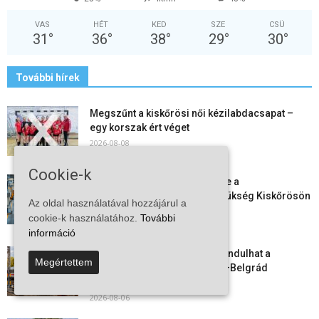
VAS
HÉT
KED
SZE
CSÜ
31
°
36
°
38
°
29
°
30
°
További hírek
Megszűnt a kiskőrösi női kézilabdacsapat –
egy korszak ért véget
2026-08-08
Cookie-k
Aktuális állásajánlatok: ezekre a
munkavállalókra van most szükség Kiskőrösön
Az oldal használatával hozzájárul a
és a...
cookie-k használatához.
További
2026-08-07
információ
Vitézy Dávid: már ősszel újraindulhat a
Megértettem
személyszállítás a Budapest–Belgrád
vasútvonalon
2026-08-06