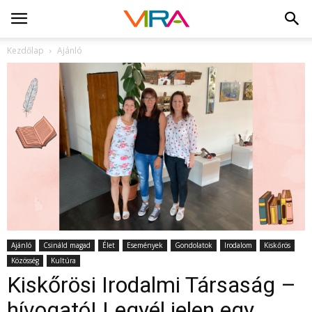
Kezdőlap
Ajánló
Ajánló
Csináld magad
Élet
Események
Gondolatok
Irodalom
Kiskőrös
Közösség
Kultúra
Kiskőrösi Irodalmi Társaság –
hívogató| Legyél jelen egy