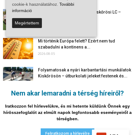
2026-08-06
cookie-k használatához.
További
információ
Megkezdte a felkészülést a Kiskőrösi LC –
együtt maradt a keret,...
Megértettem
2026-08-06
Mi történik Európa felett? Ezért nem tud
szabadulni a kontinens a...
2026-08-05
Folyamatosak a nyári karbantartási munkálatok
Kiskőrösön – útburkolati jeleket festenek és...
2026-08-05
Nem akar lemaradni a térség híreiről?
Több száz gyorshajtót és ittas sofőrt szűrtek ki
Bács-Kiskun útjain –...
Iratkozzon fel hírlevelükre, és mi hetente küldünk Önnek egy
2026-08-04
hírösszefoglalót az elmúlt napok legfontosabb eseményeiről a
térségben.
Adatvédelmi nyilatkozat
Médiaajánlat
Impresszum
Feliratkozom a hírlevélre