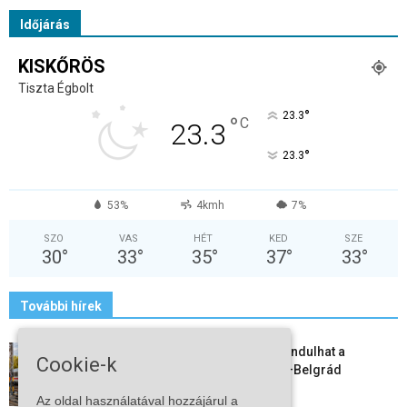
Időjárás
KISKŐRÖS
Tiszta Égbolt
°
23.3
°
C
23.3
°
23.3
53%
4kmh
7%
SZO
VAS
HÉT
KED
SZE
30
°
33
°
35
°
37
°
33
°
További hírek
Vitézy Dávid: már ősszel újraindulhat a
Cookie-k
személyszállítás a Budapest–Belgrád
vasútvonalon
Az oldal használatával hozzájárul a