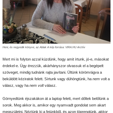
Heni, és negyedik könyve, az Ablak A kép forrása: VIRA.HU Archív
Mert mi is folyton azzal küzdünk, hogy amit írtunk, jó-e, másokat
érdekel-e. Úgy érezzük, akárhányszor olvassuk el a begépelt
szöveget, mindig tudnánk rajta javítani. Ültünk körömrágva a
beküldött kéziratok felett. Sírtunk vagy dühöngtünk, ha
nem
volt a
válasz, vagy ha
nem volt
válasz.
Görnyedtünk éjszakákon át a laptop felett, mert dőltek belőlünk a
sorok. Meg akkor is, amikor egy nyamvadt gondolat sem akart
megszületni. Néztünk ki a fejünkből, és azon töprengtünk,
akkor