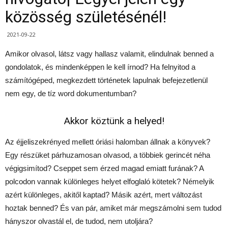
közösség születésénél!
2021-09-22
Amikor olvasol, látsz vagy hallasz valamit, elindulnak benned a
gondolatok, és mindenképpen le kell írnod? Ha felnyitod a
számítógéped, megkezdett történetek lapulnak befejezetlenül
nem egy, de tíz word dokumentumban?
Akkor
köztünk
a helyed!
Az éjjeliszekrényed mellett óriási halomban állnak a könyvek?
Egy részüket párhuzamosan olvasod, a többiek gerincét néha
végigsimítod? Cseppet sem érzed magad emiatt furának? A
polcodon vannak különleges helyet elfoglaló kötetek? Némelyik
azért különleges, akitől kaptad? Másik azért, mert változást
hoztak benned? És van pár, amiket már megszámolni sem tudod
hányszor olvastál el, de tudod, nem utoljára?