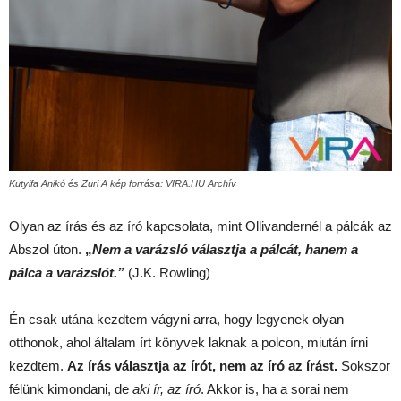
Kutyifa Anikó és Zuri A kép forrása: VIRA.HU Archív
Olyan az írás és az író kapcsolata, mint Ollivandernél a pálcák az
Abszol úton.
„
Nem a varázsló választja a pálcát, hanem a
pálca a varázslót.”
(J.K. Rowling)
Én csak utána kezdtem vágyni arra, hogy legyenek olyan
otthonok, ahol általam írt könyvek laknak a polcon, miután írni
kezdtem.
Az írás választja az írót, nem az író az írást.
Sokszor
félünk kimondani, de
aki ír, az író
. Akkor is, ha a sorai nem