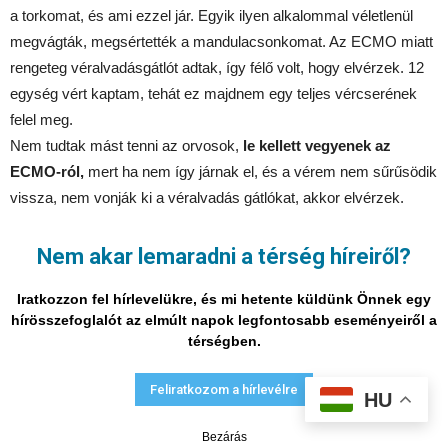
a torkomat, és ami ezzel jár. Egyik ilyen alkalommal véletlenül
megvágták, megsértették a mandulacsonkomat. Az ECMO miatt
rengeteg véralvadásgátlót adtak, így félő volt, hogy elvérzek. 12
egység vért kaptam, tehát ez majdnem egy teljes vércserének
felel meg.
Nem tudtak mást tenni az orvosok,
le kellett vegyenek az
ECMO-ról,
mert ha nem így járnak el, és a vérem nem sűrűsödik
vissza, nem vonják ki a véralvadás gátlókat, akkor elvérzek.
Lekapcsolták, kivették, és nem tudni hogy lehetséges, de a
tüdőm nem eresztett. Kiderült, hogy míg előtte a vizsgálatok épp
Nem akar lemaradni a térség híreiről?
az ellenkezőjét mutatták, most van egy tüdőm, ami nem
Iratkozzon fel hírlevelükre, és mi hetente küldünk Önnek egy
légáteresztő már és működik.
hírösszefoglalót az elmúlt napok legfontosabb eseményeiről a
térségben.
Egyetlen egy emlékképem van a kóma idejéből
, amikor a
gyermekeim beszélgettek a tavasszal érkező hatalmas
Feliratkozom a hírlevélre
HU
fagykárról, amit a gazdák szenvedtek el.
A következő, amikor
elkezdtek felébreszteni.
Lassan megvonták a különböző
Bezárás