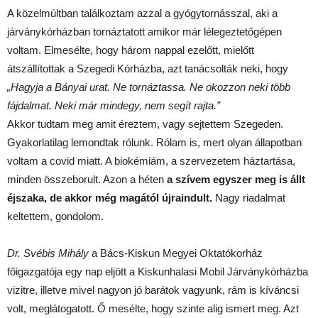
A közelmúltban találkoztam azzal a gyógytornásszal, aki a
járványkórházban tornáztatott amikor már lélegeztetőgépen
voltam. Elmesélte, hogy három nappal ezelőtt, mielőtt
átszállítottak a Szegedi Kórházba, azt tanácsolták neki, hogy
„Hagyja a Bányai urat. Ne tornáztassa. Ne okozzon neki több
fájdalmat. Neki már mindegy, nem segít rajta.”
Akkor tudtam meg amit éreztem, vagy sejtettem Szegeden.
Gyakorlatilag lemondtak rólunk. Rólam is, mert olyan állapotban
voltam a covid miatt. A biokémiám, a szervezetem háztartása,
minden összeborult. Azon a héten
a szívem egyszer meg is állt
éjszaka, de akkor még magától újraindult.
Nagy riadalmat
keltettem, gondolom.
Dr. Svébis Mihály
a Bács-Kiskun Megyei Oktatókorház
főigazgatója egy nap eljött a Kiskunhalasi Mobil Járványkórházba
vizitre, illetve mivel nagyon jó barátok vagyunk, rám is kíváncsi
volt, meglátogatott. Ő mesélte, hogy szinte alig ismert meg. Azt