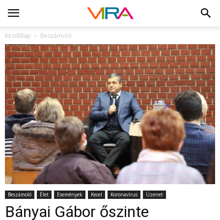
Kezdőlap
Beszámoló
Beszámoló
Élet
Események
Kecel
Koronavírus
Üzenet
Bányai Gábor őszinte