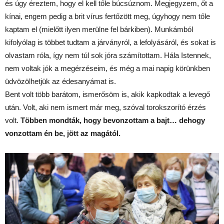
és úgy éreztem, hogy el kell tőle búcsúznom. Megjegyzem, őt a
kínai, engem pedig a brit vírus fertőzött meg, úgyhogy nem tőle
kaptam el (mielőtt ilyen merülne fel bárkiben). Munkámból
kifolyólag is többet tudtam a járványról, a lefolyásáról, és sokat is
olvastam róla, így nem túl sok jóra számítottam. Hála Istennek,
nem voltak jók a megérzéseim, és még a mai napig körünkben
üdvözölhetjük az édesanyámat is.
Bent volt több barátom, ismerősöm is, akik kapkodtak a levegő
után. Volt, aki nem ismert már meg, szóval torokszorító érzés
volt.
Többen mondták, hogy bevonzottam a bajt… dehogy
vonzottam én be, jött az magától.