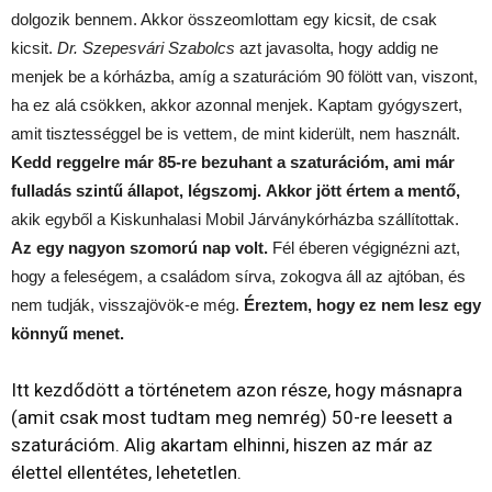
dolgozik bennem. Akkor összeomlottam egy kicsit, de csak
kicsit.
Dr. Szepesvári Szabolcs
azt javasolta, hogy addig ne
menjek be a kórházba, amíg a szaturációm 90 fölött van, viszont,
ha ez alá csökken, akkor azonnal menjek. Kaptam gyógyszert,
amit tisztességgel be is vettem, de mint kiderült, nem használt.
Kedd reggelre már 85-re bezuhant a szaturációm, ami már
fulladás szintű állapot, légszomj.
Akkor jött értem a mentő,
akik egyből a Kiskunhalasi Mobil Járványkórházba szállítottak.
Az egy nagyon szomorú nap volt.
Fél éberen végignézni azt,
hogy a feleségem, a családom sírva, zokogva áll az ajtóban, és
nem tudják, visszajövök-e még.
Éreztem, hogy ez nem lesz egy
könnyű menet.
Itt kezdődött a történetem azon része, hogy másnapra
(amit csak most tudtam meg nemrég) 50-re leesett a
szaturációm. Alig akartam elhinni, hiszen az már az
élettel ellentétes, lehetetlen.