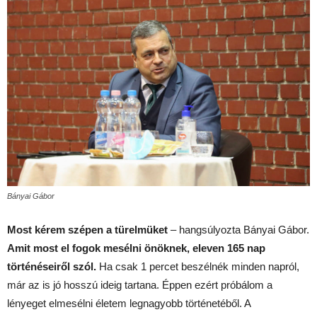
Bányai Gábor
Most kérem szépen a türelmüket
– hangsúlyozta Bányai Gábor.
Amit most el fogok mesélni önöknek, eleven 165 nap
történéseiről szól.
Ha csak 1 percet beszélnék minden napról,
már az is jó hosszú ideig tartana. Éppen ezért próbálom a
lényeget elmesélni életem legnagyobb történetéből. A