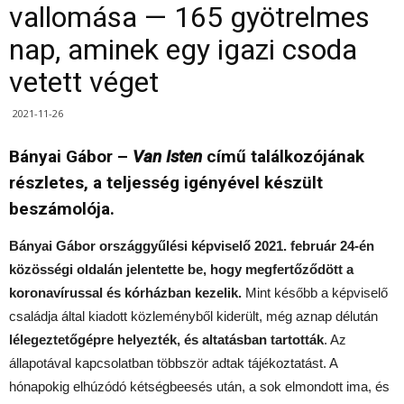
vallomása — 165 gyötrelmes
nap, aminek egy igazi csoda
vetett véget
2021-11-26
Bányai Gábor –
Van Isten
című találkozójának
részletes, a teljesség igényével készült
beszámolója.
Bányai Gábor országgyűlési képviselő 2021. február 24-én
közösségi oldalán jelentette be, hogy megfertőződött a
koronavírussal és kórházban kezelik.
Mint később a képviselő
családja által kiadott közleményből kiderült, még aznap délután
lélegeztetőgépre helyezték, és altatásban tartották
. Az
állapotával kapcsolatban többször adtak tájékoztatást. A
hónapokig elhúzódó kétségbeesés után, a sok elmondott ima, és