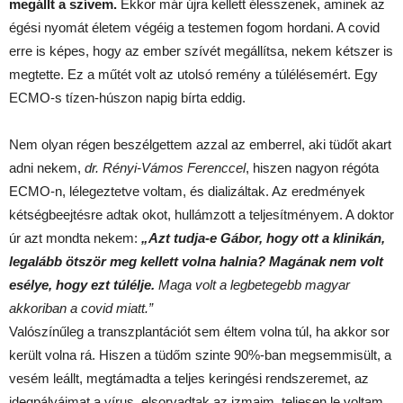
megállt a szívem.
Ekkor már újra kellett élesszenek, aminek az
égési nyomát életem végéig a testemen fogom hordani. A covid
erre is képes, hogy az ember szívét megállítsa, nekem kétszer is
megtette. Ez a műtét volt az utolsó remény a túlélésemért. Egy
ECMO-s tízen-húszon napig bírta eddig.
Nem olyan régen beszélgettem azzal az emberrel, aki tüdőt akart
adni nekem,
dr. Rényi-Vámos Ferenccel
, hiszen nagyon régóta
ECMO-n, lélegeztetve voltam, és dializáltak. Az eredmények
kétségbeejtésre adtak okot, hullámzott a teljesítményem. A doktor
úr azt mondta nekem:
„Azt tudja-e Gábor, hogy ott a klinikán,
legalább ötször meg kellett volna halnia? Magának nem volt
esélye, hogy ezt túlélje.
Maga volt a legbetegebb magyar
akkoriban a covid miatt.”
Valószínűleg a transzplantációt sem éltem volna túl, ha akkor sor
került volna rá. Hiszen a tüdőm szinte 90%-ban megsemmisült, a
vesém leállt, megtámadta a teljes keringési rendszeremet, az
idegpályáimat a vírus, elsorvadtak az izmaim, teljesen le voltam