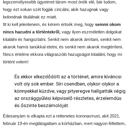
legszemélyesebb ügyeimet tárom most önök elé, bár tudom,
hogy ezt sokan szét fogják cincálni, akik hazugnak vagy
bolondnak titulálnak ez miatt.
Itt ki kell jelentenem, és kérem értsék meg, hogy
semmi okom
nincs hazudni a történtekről,
vagy ilyen eszméletlen dolgokat
kitalálni és hangoztatni. Senkit nem akarok ámítani, senkit nem
akarok hamis tanúkkal etetni, és senkit nem akarok megtéríteni.
Nincs értelme ekkora világraszóló hazugságot kitalálni, hogy mi
történt velem!
És ekkor elkezdődött az a történet, amire kíváncsi
volt oly sok ember. Síri csendben, olykor-olykor a
könnyekkel küzdve, vagy pityeregve hallgatták végig
az országgyűlési képviselő részletes, érzelemdús
és őszinte beszámolóját.
Édesanyám is elkapta ezt a rettenetes koronavírust, akit 2021.
február 19-én meglátogattam a kórházban, mert nagyon féltettem,