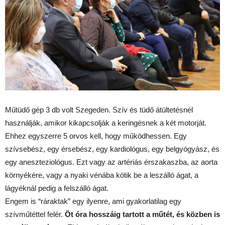
Műtüdő gép 3 db volt Szegeden. Szív és tüdő átültetésnél
használják, amikor kikapcsolják a keringésnek a két motorját.
Ehhez egyszerre 5 orvos kell, hogy működhessen. Egy
szívsebész, egy érsebész, egy kardiológus, egy belgyógyász, és
egy aneszteziológus. Ezt vagy az artériás érszakaszba, az aorta
környékére, vagy a nyaki vénába kötik be a leszálló ágat, a
lágyéknál pedig a felszálló ágat.
Engem is “ráraktak” egy ilyenre, ami gyakorlatilag egy
szívműtéttel felér.
Öt óra hosszáig tartott a műtét, és közben is