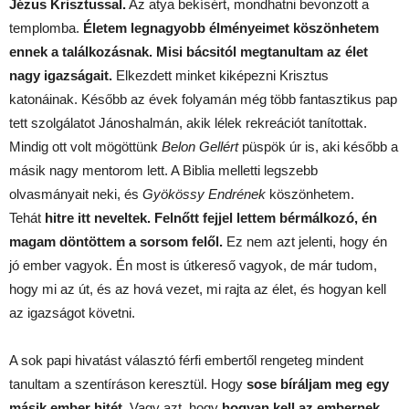
Jézus Krisztussal.
Az atya bekísért, mondhatni bevonzott a
templomba.
Életem legnagyobb élményeimet köszönhetem
ennek a találkozásnak.
Misi bácsitól megtanultam az élet
nagy igazságait.
Elkezdett minket kiképezni Krisztus
katonáinak. Később az évek folyamán még több fantasztikus pap
tett szolgálatot Jánoshalmán, akik lélek rekreációt tanítottak.
Mindig ott volt mögöttünk
Belon Gellért
püspök úr is, aki később a
másik nagy mentorom lett. A Biblia melletti legszebb
olvasmányait neki, és
Gyökössy Endrének
köszönhetem.
Tehát
hitre itt neveltek. Felnőtt fejjel lettem bérmálkozó, én
magam döntöttem a sorsom felől.
Ez nem azt jelenti, hogy én
jó ember vagyok. Én most is útkereső vagyok, de már tudom,
hogy mi az út, és az hová vezet, mi rajta az élet, és hogyan kell
az igazságot követni.
A sok papi hivatást választó férfi embertől rengeteg mindent
tanultam a szentíráson keresztül. Hogy
sose bíráljam meg egy
másik ember hitét.
Vagy azt, hogy
hogyan kell az embernek