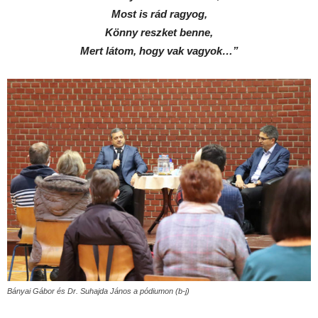
Most is rád ragyog,
Könny reszket benne,
Mert látom, hogy vak vagyok…”
Bányai Gábor és Dr. Suhajda János a pódiumon (b-j)