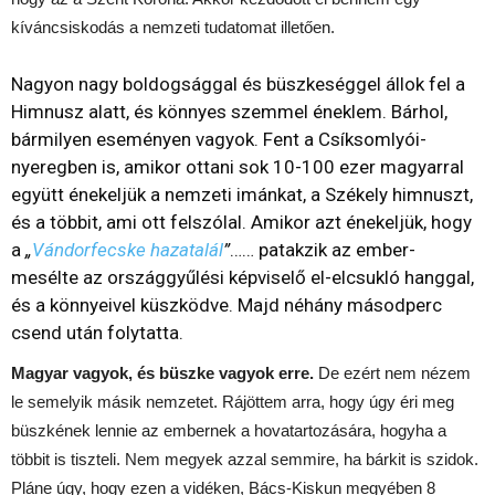
kíváncsiskodás a nemzeti tudatomat illetően.
Nagyon nagy boldogsággal és büszkeséggel állok fel a
Himnusz alatt, és könnyes szemmel éneklem. Bárhol,
bármilyen eseményen vagyok. Fent a Csíksomlyói-
nyeregben is, amikor ottani sok 10-100 ezer magyarral
együtt énekeljük a nemzeti imánkat, a Székely himnuszt,
és a többit, ami ott felszólal. Amikor azt énekeljük, hogy
a
„
Vándorfecske hazatalál
”
…… patakzik az ember-
mesélte az országgyűlési képviselő el-elcsukló hanggal,
és a könnyeivel küszködve. Majd néhány másodperc
csend után folytatta.
Magyar vagyok, és büszke vagyok erre.
De ezért nem nézem
le semelyik másik nemzetet. Rájöttem arra, hogy úgy éri meg
büszkének lennie az embernek a hovatartozására, hogyha a
többit is tiszteli. Nem megyek azzal semmire, ha bárkit is szidok.
Pláne úgy, hogy ezen a vidéken, Bács-Kiskun megyében 8