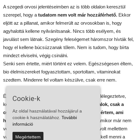
A szegedi orvosi jelentéseimben az is több oldalon keresztül
szerepel, hogy a
tudatom nem volt már hozzáférhető.
Ekkor
eljött az a pillanat, amikor felmerült az orvosokban is, hogy
agyhalottá kellene nyilvánítsanak. Nincs több esélyem, és
javulást sem látnak. Szegény feleségemet háromszor hívták fel,
hogy el kellene búcsúzzanak tőlem. Nem is tudom, hogy bírta
mindezt elviselni, végig csinálni.
Senki sem értette, miért történt ez velem. Egészségesen éltem,
bio élelmiszereket fogyasztottam, sportoltam, vitaminokat
szedtem. Mindenre fel voltam készülve, csak erre nem.
És ott vagyok, fekszem már 80 valahány napja lélegeztetve,
Cookie-k
kómában.
Mindenki arra készült, hogy meghalok, csak a
Az oldal használatával hozzájárul a
családom nem. Olyan imaláncot indítottak el értem, ami
cookie-k használatához.
További
hiszem, hogy megmentett.
Április közepétől, amikor már nem
információ
voltam fertőző, felváltva jöttek látogatni, mindig volt mellettem
valaki. Ott imádkoztak értem. És higgyék el, be kell menni a
Megértettem