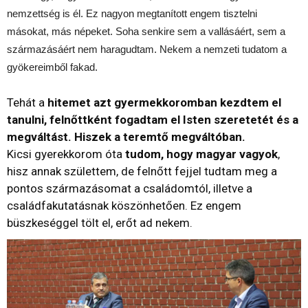
nemzettség is él. Ez nagyon megtanított engem tisztelni
másokat, más népeket. Soha senkire sem a vallásáért, sem a
származásáért nem haragudtam. Nekem a nemzeti tudatom a
gyökereimből fakad.
Tehát a
hitemet azt gyermekkoromban kezdtem el
tanulni, felnőttként fogadtam el Isten szeretetét és a
megváltást. Hiszek a teremtő megváltóban.
Kicsi gyerekkorom óta
tudom, hogy magyar vagyok
,
hisz annak születtem, de felnőtt fejjel tudtam meg a
pontos származásomat a családomtól, illetve a
családfakutatásnak köszönhetően. Ez engem
büszkeséggel tölt el, erőt ad nekem.