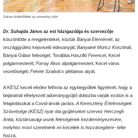
Sokan érdeklődtek az esemény iránt
Dr. Suhajda János
az est házigazdája és szervezője
köszöntötte a megjelenteket, köztük
Bányai Elemérnét
, az
országgyűlési képviselő édesanyját;
Bányainé Móricz Krisztinát
,
Bányai Gábor feleségét. Továbbá
Haszilló Ferencet
, Kecel
polgármesterét;
Forray Ákos
alpolgármestert; Kecel város
vezetőségét;
Fekete Szabolcs
plébános atyát.
A KÉSZ keceli elnöke felhívta az egybegyűltek figyelmét, hogy a
bejáratnál elhelyezett adománygyűjtő dobozba várják ezúton is a
felajánlásokat a Covid-árvák javára.
A Keresztény Értelmiségiek
Szövetsége (KÉSZ) nyár óta gyűjtéseket szervez Herczegh
Anita, köztársasági urunk feleségének kezdeményezésére,
melyhez most szeretnénk mi keceliek is hozzásegíteni
– tette
hozzá.