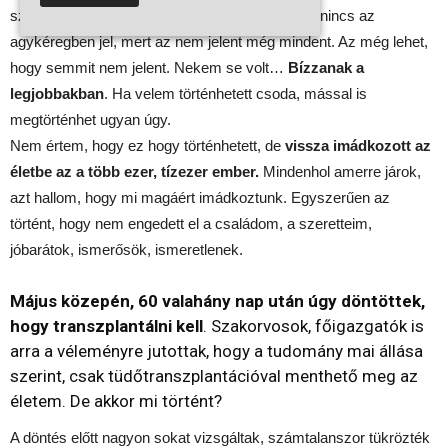
szerettükhöz a kórházba. Akkor is, amikor már nincs az
agykéregben jel, mert az nem jelent még mindent. Az még lehet,
hogy semmit nem jelent. Nekem se volt…
Bízzanak a
legjobbakban
. Ha velem történhetett csoda, mással is
megtörténhet ugyan úgy.
Nem értem, hogy ez hogy történhetett, de
vissza imádkozott az
életbe az a több ezer, tízezer ember.
Mindenhol amerre járok,
azt hallom, hogy mi magáért imádkoztunk. Egyszerűen az
történt, hogy nem engedett el a családom, a szeretteim,
jóbarátok, ismerősök, ismeretlenek.
Május közepén, 60 valahány nap után úgy döntöttek,
hogy transzplantálni kell
. Szakorvosok, főigazgatók is
arra a véleményre jutottak, hogy a tudomány mai állása
szerint, csak tüdőtranszplantációval menthető meg az
életem. De akkor mi történt?
A döntés előtt nagyon sokat vizsgáltak, számtalanszor tükrözték