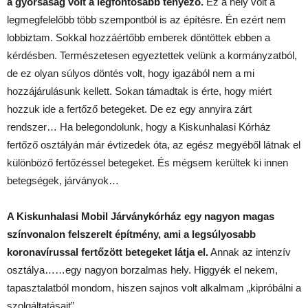
a gyorsaság volt a legfontosabb tényező.
Ez a hely volt a
legmegfelelőbb több szempontból is az építésre. Én ezért nem
lobbiztam. Sokkal hozzáértőbb emberek döntöttek ebben a
kérdésben. Természetesen egyeztettek velünk a kormányzatból,
de ez olyan súlyos döntés volt, hogy igazából nem a mi
hozzájárulásunk kellett. Sokan támadtak is érte, hogy miért
hozzuk ide a fertőző betegeket. De ez egy annyira zárt
rendszer… Ha belegondolunk, hogy a Kiskunhalasi Kórház
fertőző osztályán már évtizedek óta, az egész megyéből látnak el
különböző fertőzéssel betegeket. És mégsem kerültek ki innen
betegségek, járványok…
A Kiskunhalasi Mobil Járványkórház egy nagyon magas
színvonalon felszerelt építmény, ami a legsúlyosabb
koronavírussal fertőzött betegeket látja el.
Annak az intenzív
osztálya……egy nagyon borzalmas hely. Higgyék el nekem,
tapasztalatból mondom, hiszen sajnos volt alkalmam „kipróbálni a
szolgáltatásait”.