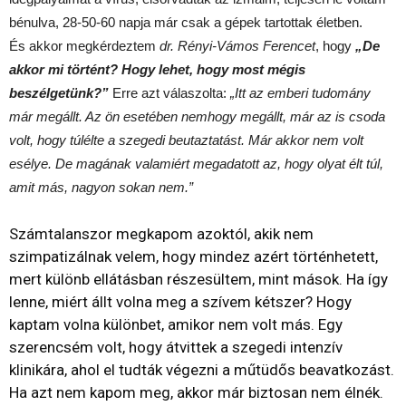
bénulva, 28-50-60 napja már csak a gépek tartottak életben.
És akkor megkérdeztem
dr. Rényi-Vámos Ferencet
, hogy
„De
akkor mi történt? Hogy lehet, hogy most mégis
beszélgetünk?”
Erre azt válaszolta:
„Itt az emberi tudomány
már megállt. Az ön esetében nemhogy megállt, már az is csoda
volt, hogy túlélte a szegedi beutaztatást. Már akkor nem volt
esélye. De magának valamiért megadatott az, hogy olyat élt túl,
amit más, nagyon sokan nem.”
Számtalanszor megkapom azoktól, akik nem
szimpatizálnak velem, hogy mindez azért történhetett,
mert különb ellátásban részesültem, mint mások. Ha így
lenne, miért állt volna meg a szívem kétszer? Hogy
kaptam volna különbet, amikor nem volt más. Egy
szerencsém volt, hogy átvittek a szegedi intenzív
klinikára, ahol el tudták végezni a műtüdős beavatkozást.
Ha azt nem kapom meg, akkor már biztosan nem élnék.