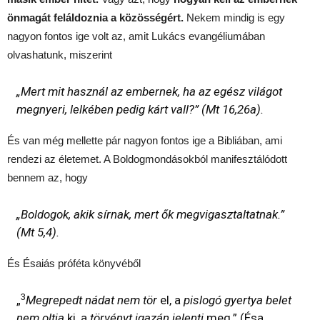
önmagát feláldoznia a közösségért.
Nekem mindig is egy
nagyon fontos ige volt az, amit Lukács evangéliumában
olvashatunk, miszerint
„Mert mit használ az embernek, ha az egész világot
megnyeri, lelkében pedig kárt vall?” (Mt 16,26a).
És van még mellette pár nagyon fontos ige a Bibliában, ami
rendezi az életemet. A Boldogmondásokból manifesztálódott
bennem az, hogy
„Boldogok, akik sírnak, mert ők megvigasztaltatnak.”
(Mt 5,4).
És Ésaiás próféta könyvéből
3
„
Megrepedt nádat nem tör
el, a
pislogó gyertya belet
nem oltja
ki, a
törvényt igazán jelenti
meg.” (Ésa