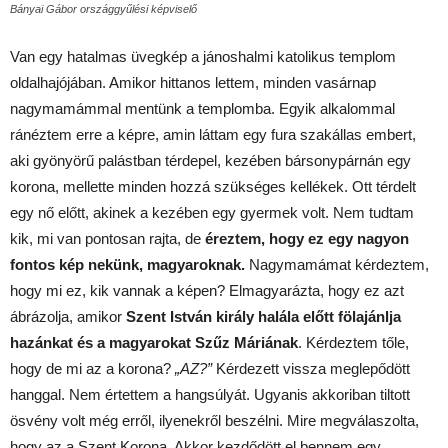
Bányai Gábor országgyűlési képviselő
Van egy hatalmas üvegkép a jánoshalmi katolikus templom
oldalhajójában. Amikor hittanos lettem, minden vasárnap
nagymamámmal mentünk a templomba. Egyik alkalommal
ránéztem erre a képre, amin láttam egy fura szakállas embert,
aki gyönyörű palástban térdepel, kezében bársonypárnán egy
korona, mellette minden hozzá szükséges kellékek. Ott térdelt
egy nő előtt, akinek a kezében egy gyermek volt. Nem tudtam
kik, mi van pontosan rajta, de
éreztem, hogy ez egy nagyon
fontos kép nekünk, magyaroknak.
Nagymamámat kérdeztem,
hogy mi ez, kik vannak a képen? Elmagyarázta, hogy ez azt
ábrázolja, amikor
Szent István király halála előtt fölajánlja
hazánkat és a magyarokat Szűz Máriának
. Kérdeztem tőle,
hogy de mi az a korona?
„AZ?”
Kérdezett vissza meglepődött
hanggal. Nem értettem a hangsúlyát. Ugyanis akkoriban tiltott
ösvény volt még erről, ilyenekről beszélni. Mire megválaszolta,
hogy az a Szent Korona. Akkor kezdődött el bennem egy