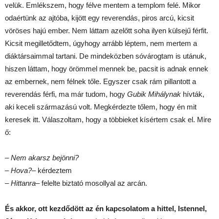
velük. Emlékszem, hogy félve mentem a templom felé. Mikor
odaértünk az ajtóba, kijött egy reverendás, piros arcú, kicsit
vöröses hajú ember. Nem láttam azelőtt soha ilyen külsejű férfit.
Kicsit megilletődtem, úgyhogy arrább léptem, nem mertem a
diáktársaimmal tartani. De mindeközben sóvárogtam is utánuk,
hiszen láttam, hogy örömmel mennek be, pacsit is adnak ennek
az embernek, nem félnek tőle. Egyszer csak rám pillantott a
reverendás férfi, ma már tudom, hogy
Gubik Mihálynak
hívták,
aki keceli származású volt. Megkérdezte tőlem, hogy én mit
keresek itt. Válaszoltam, hogy a többieket kísértem csak el. Mire
ő:
–
Nem akarsz bejönni?
–
Hova?
– kérdeztem
–
Hittanra
– felelte biztató mosollyal az arcán.
És akkor, ott kezdődött az én kapcsolatom a hittel, Istennel,