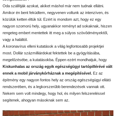
Oda szállítják azokat, akiket máshol már nem tudnak ellátni.
Amikor én bent feküdtem, negyvenen voltunk az intenzíven, és
közülük ketten éltük túl. Ezért is mondom azt, hogy ez egy
nagyon szomorú hely, ugyanakkor reményt ad sokaknak, hiszen
rengeteg embert mentettek itt meg a súlyos szövődményektől,
vagy a haláltól.
A koronavírus elleni kutatások a világ legfontosabb projektjei
most. Dollár százmilliárdokat fektettek be a gyógyításába,
megelőzésébe, a kutatásokba. Éppen ezért mondhatjuk, hogy
Kiskunhalas az ország egyik egészségügyi tartópillérévé vált
ennek a mobil járványkórháznak a megépítésével.
Ez az
építmény egy nagyon fontos hely az ország egészségügyi ellátó
rendszerében, és a legkorszerűbb berendezések vannak ott.
Nekem sem volt mindegy, hogy hol, és milyen felszereléssel
segítenek, ahogyan másoknak sem az.