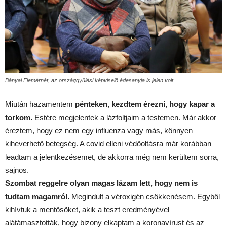
Bányai Elemérnét, az országgyűlési képviselő édesanyja is jelen volt
Miután hazamentem
pénteken, kezdtem érezni, hogy kapar a
torkom.
Estére megjelentek a lázfoltjaim a testemen. Már akkor
éreztem, hogy ez nem egy influenza vagy más, könnyen
kiheverhető betegség. A covid elleni védőoltásra már korábban
leadtam a jelentkezésemet, de akkorra még nem kerültem sorra,
sajnos.
Szombat reggelre olyan magas lázam lett, hogy nem is
tudtam magamról.
Megindult a véroxigén csökkenésem. Egyből
kihívtuk a mentősöket, akik a teszt eredményével
alátámasztották, hogy bizony elkaptam a koronavírust és az