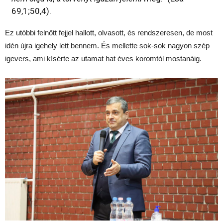
69,1;50,4).
Ez utóbbi felnőtt fejjel hallott, olvasott, és rendszeresen, de most
idén újra igehely lett bennem. És mellette sok-sok nagyon szép
igevers, ami kísérte az utamat hat éves koromtól mostanáig.