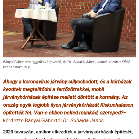
Bányai Gábor országgyűlési képviselő, és Dr. Suhajda János, többek között a KÉSZ
keceli elnöke (b-j)
Ahogy a koronavírus járvány súlyosbodott, és a kórházak
kezdtek megtelítődni a fertőzöttekkel, mobil
járványkórházak építése mellett döntött a kormány. Az
ország egyik legjobb ilyen járványkórházát Kiskunhalason
építették fel. Van-e ebben neked munkád, szereped?
–
kérdezte Bányai Gábortól
Dr. Suhajda János
.
2020 tavaszán, amikor elkezdték a járványkórházak építését,