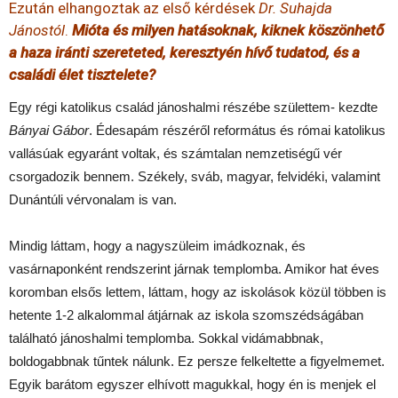
Ezután elhangoztak az első kérdések
Dr. Suhajda
Jánostól
.
Mióta és milyen hatásoknak, kiknek köszönhető
a haza iránti szereteted, keresztyén hívő tudatod, és a
családi élet tisztelete?
Egy régi katolikus család jánoshalmi részébe születtem- kezdte
Bányai Gábor
. Édesapám részéről református és római katolikus
vallásúak egyaránt voltak, és számtalan nemzetiségű vér
csorgadozik bennem. Székely, sváb, magyar, felvidéki, valamint
Dunántúli vérvonalam is van.
Mindig láttam, hogy a nagyszüleim imádkoznak, és
vasárnaponként rendszerint járnak templomba. Amikor hat éves
koromban elsős lettem, láttam, hogy az iskolások közül többen is
hetente 1-2 alkalommal átjárnak az iskola szomszédságában
található jánoshalmi templomba. Sokkal vidámabbnak,
boldogabbnak tűntek nálunk. Ez persze felkeltette a figyelmemet.
Egyik barátom egyszer elhívott magukkal, hogy én is menjek el