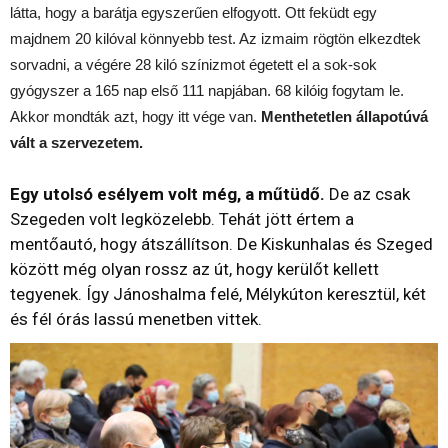
látta, hogy a barátja egyszerűen elfogyott. Ott feküdt egy
majdnem 20 kilóval könnyebb test. Az izmaim rögtön elkezdtek
sorvadni, a végére 28 kiló színizmot égetett el a sok-sok
gyógyszer a 165 nap első 111 napjában. 68 kilóig fogytam le.
Akkor mondták azt, hogy itt vége van.
Menthetetlen állapotúvá
vált a szervezetem.
Egy utolsó esélyem volt még, a műtüdő.
De az csak
Szegeden volt legközelebb. Tehát jött értem a
mentőautó, hogy átszállítson. De Kiskunhalas és Szeged
között még olyan rossz az út, hogy kerülőt kellett
tegyenek. Így Jánoshalma felé, Mélykúton keresztül, két
és fél órás lassú menetben vittek.